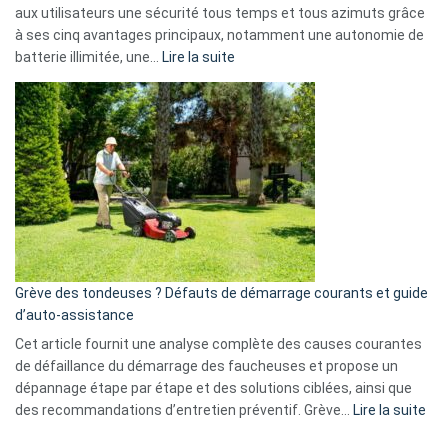
données
aux utilisateurs une sécurité tous temps et tous azimuts grâce
menace
à ses cinq avantages principaux, notamment une autonomie de
Facebook,
:
batterie illimitée, une…
Lire la suite
Telegram
Comment
et
choisir
GitHub
une
caméra
de
surveillance
?
5
avantages
essentiels
Grève des tondeuses ? Défauts de démarrage courants et guide
de
d’auto-assistance
la
S330
Cet article fournit une analyse complète des causes courantes
eufy
de défaillance du démarrage des faucheuses et propose un
dépannage étape par étape et des solutions ciblées, ainsi que
:
des recommandations d’entretien préventif. Grève…
Lire la suite
Grè