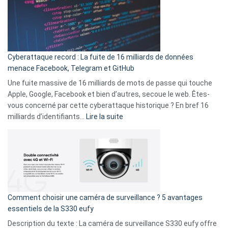
:
secondes
Le
Wrapped
Party
pour
Cyberattaque record : La fuite de 16 milliards de données
comparer
menace Facebook, Telegram et GitHub
vos
goûts
Une fuite massive de 16 milliards de mots de passe qui touche
musicaux
Apple, Google, Facebook et bien d’autres, secoue le web. Êtes-
avec
vous concerné par cette cyberattaque historique ? En bref 16
9
:
milliards d’identifiants…
Lire la suite
amis
Cyberattaque
!
record
:
La
fuite
de
16
Comment choisir une caméra de surveillance ? 5 avantages
milliards
essentiels de la S330 eufy
de
Description du texte : La caméra de surveillance S330 eufy offre