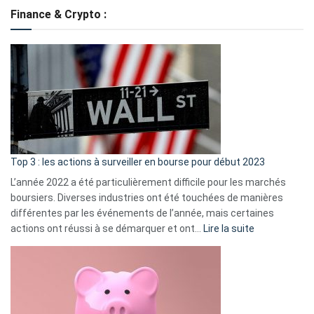
de
Finance & Crypto :
to
?
Déf
de
dé
cou
et
gui
d’a
ass
Top 3 : les actions à surveiller en bourse pour début 2023
L’année 2022 a été particulièrement difficile pour les marchés
boursiers. Diverses industries ont été touchées de manières
différentes par les événements de l’année, mais certaines
:
actions ont réussi à se démarquer et ont…
Lire la suite
Top
3
:
les
actions