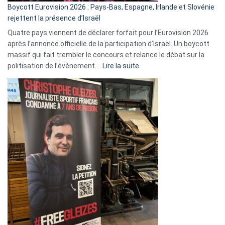
Boycott Eurovision 2026 : Pays-Bas, Espagne, Irlande et Slovénie
rejettent la présence d’Israël
Quatre pays viennent de déclarer forfait pour l’Eurovision 2026
après l’annonce officielle de la participation d’Israël. Un boycott
massif qui fait trembler le concours et relance le débat sur la
:
politisation de l’événement.…
Lire la suite
Boycott
Eurovision
2026
:
Pays-
Bas,
Espagne,
Irlande
et
Slovénie
rejettent
la
présence
d’Israël