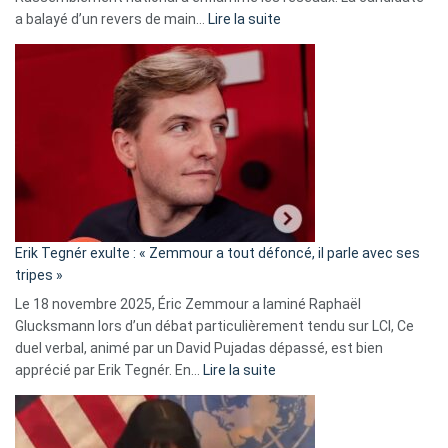
:
a balayé d’un revers de main…
Lire la suite
Martine
Vassal
accusée
d’alliance
secrète
avec
le
RN
:
«
Erik Tegnér exulte : « Zemmour a tout défoncé, il parle avec ses
C’est
tripes »
une
Le 18 novembre 2025, Éric Zemmour a laminé Raphaël
fake
Glucksmann lors d’un débat particulièrement tendu sur LCI, Ce
news
duel verbal, animé par un David Pujadas dépassé, est bien
»
:
apprécié par Erik Tegnér. En…
Lire la suite
Erik
Tegnér
exulte