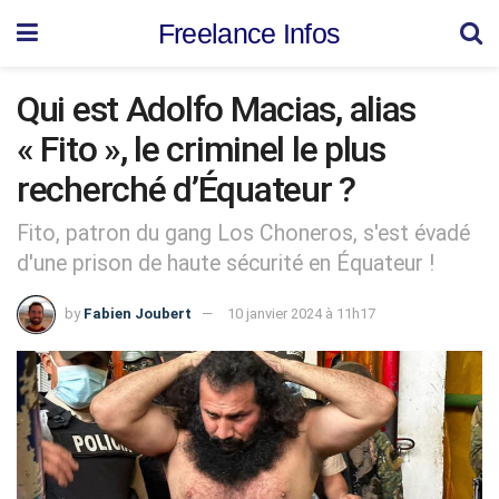
Freelance Infos
Qui est Adolfo Macias, alias
« Fito », le criminel le plus
recherché d’Équateur ?
Fito, patron du gang Los Choneros, s'est évadé
d'une prison de haute sécurité en Équateur !
by
Fabien Joubert
10 janvier 2024 à 11h17