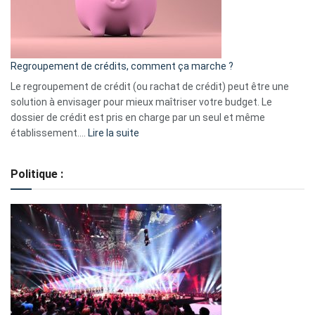
à
surveiller
en
bourse
Regroupement de crédits, comment ça marche ?
pour
début
Le regroupement de crédit (ou rachat de crédit) peut être une
2023
solution à envisager pour mieux maîtriser votre budget. Le
dossier de crédit est pris en charge par un seul et même
:
établissement.…
Lire la suite
Regroupement
de
Politique :
crédits,
comment
ça
marche
?