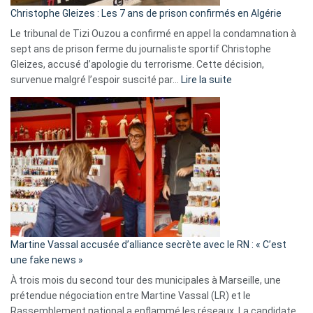
Christophe Gleizes : Les 7 ans de prison confirmés en Algérie
Le tribunal de Tizi Ouzou a confirmé en appel la condamnation à
sept ans de prison ferme du journaliste sportif Christophe
Gleizes, accusé d’apologie du terrorisme. Cette décision,
:
survenue malgré l’espoir suscité par…
Lire la suite
Christophe
Gleizes
:
Les
7
ans
de
prison
confirmés
en
Martine Vassal accusée d’alliance secrète avec le RN : « C’est
Algérie
une fake news »
À trois mois du second tour des municipales à Marseille, une
prétendue négociation entre Martine Vassal (LR) et le
Rassemblement national a enflammé les réseaux. La candidate