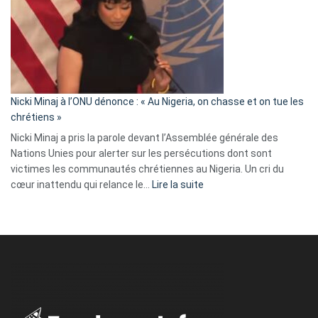
:
« Zemmour
a
tout
défoncé,
il
parle
Nicki Minaj à l’ONU dénonce : « Au Nigeria, on chasse et on tue les
avec
chrétiens »
ses
Nicki Minaj a pris la parole devant l’Assemblée générale des
tripes »
Nations Unies pour alerter sur les persécutions dont sont
victimes les communautés chrétiennes au Nigeria. Un cri du
:
cœur inattendu qui relance le…
Lire la suite
Nicki
Minaj
à
l’ONU
dénonce
:
«
Au