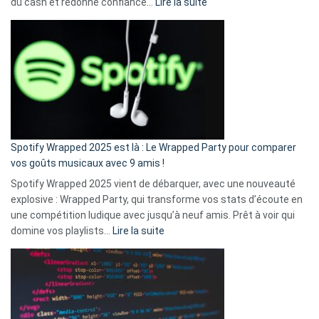
:
du cash et redonne confiance…
Lire la suite
Fini
l’excuse
«
je
n’ai
pas
de
cash
»
Spotify Wrapped 2025 est là : Le Wrapped Party pour comparer
:
vos goûts musicaux avec 9 amis !
comment
Spotify Wrapped 2025 vient de débarquer, avec une nouveauté
Solly
explosive : Wrapped Party, qui transforme vos stats d’écoute en
change
une compétition ludique avec jusqu’à neuf amis. Prêt à voir qui
la
:
domine vos playlists…
Lire la suite
vie
Spotify
des
Wrapped
sans-
2025
abri
est
en
là
3