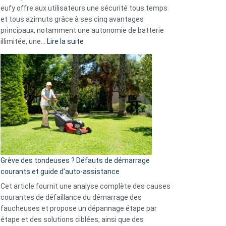
données
eufy offre aux utilisateurs une sécurité tous temps
menace
et tous azimuts grâce à ses cinq avantages
Facebook,
principaux, notamment une autonomie de batterie
Telegram
:
illimitée, une…
Lire la suite
et
Comment
GitHub
choisir
une
caméra
de
surveillance
?
5
avantages
essentiels
Grève des tondeuses ? Défauts de démarrage
de
courants et guide d’auto-assistance
la
S330
Cet article fournit une analyse complète des causes
eufy
courantes de défaillance du démarrage des
faucheuses et propose un dépannage étape par
étape et des solutions ciblées, ainsi que des