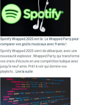
l’excuse
«
je
n’ai
pas
de
cash
»
Spotify Wrapped 2025 est là : Le Wrapped Party pour
:
comparer vos goûts musicaux avec 9 amis !
comment
Spotify Wrapped 2025 vient de débarquer, avec une
Solly
nouveauté explosive : Wrapped Party, qui transforme
change
vos stats d’écoute en une compétition ludique avec
la
jusqu’à neuf amis. Prêt à voir qui domine vos
vie
:
playlists…
Lire la suite
des
Spotify
sans-
Wrapped
abri
2025
en
est
3
là
secondes
: