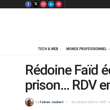
TECH & WEB
MONDE PROFESSIONNEL
Rédoine Faïd 
prison… RDV en
by
Fabien Joubert
26 octobre 2023 à 11h07
i