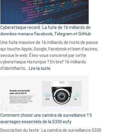
Le
Wrapped
Party
pour
Cyberattaque record : La fuite de 16 milliards de
comparer
données menace Facebook, Telegram et GitHub
vos
goûts
Une fuite massive de 16 milliards de mots de passe
musicaux
qui touche Apple, Google, Facebook et bien d’autres,
avec
secoue le web. Êtes-vous concerné par cette
9
cyberattaque historique ? En bref 16 milliards
amis
:
d’identifiants…
Lire la suite
!
Cyberattaque
record
:
La
fuite
de
16
Comment choisir une caméra de surveillance ? 5
milliards
avantages essentiels de la S330 eufy
de
Description du texte : La caméra de surveillance S330