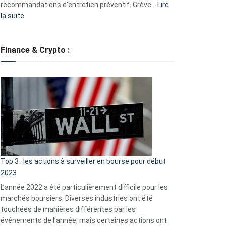
recommandations d’entretien préventif. Grève…
Lire
:
la suite
Grève
des
tondeuses
Finance & Crypto :
?
Défauts
de
démarrage
courants
et
guide
d’auto-
assistance
Top 3 : les actions à surveiller en bourse pour début
2023
L’année 2022 a été particulièrement difficile pour les
marchés boursiers. Diverses industries ont été
touchées de manières différentes par les
événements de l’année, mais certaines actions ont