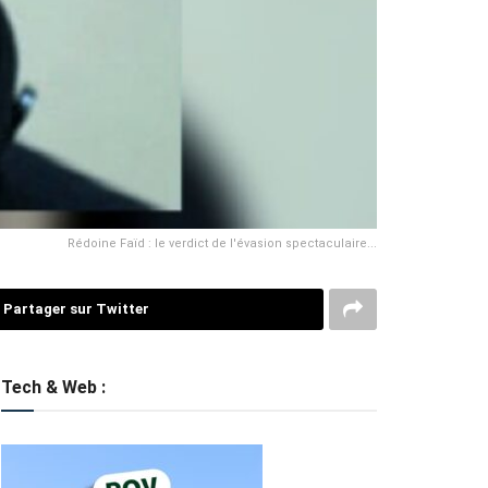
Rédoine Faïd : le verdict de l'évasion spectaculaire...
Partager sur Twitter
Tech & Web :