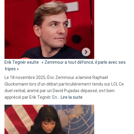
Vassal
accusée
d’alliance
secrète
avec
le
RN
:
«
Erik Tegnér exulte : « Zemmour a tout défoncé, il parle avec ses
C’est
tripes »
une
Le 18 novembre 2025, Éric Zemmour a laminé Raphaël
fake
Glucksmann lors d’un débat particulièrement tendu sur LCI, Ce
news
duel verbal, animé par un David Pujadas dépassé, est bien
»
:
apprécié par Erik Tegnér. En…
Lire la suite
Erik
Tegnér
exulte
:
« Zemmour