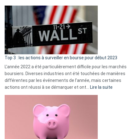
?
Déf
de
dé
cou
et
gui
d’a
ass
Top 3 : les actions à surveiller en bourse pour début 2023
L’année 2022 a été particulièrement difficile pour les marchés
boursiers. Diverses industries ont été touchées de manières
différentes par les événements de l’année, mais certaines
:
actions ont réussi à se démarquer et ont…
Lire la suite
Top
3
:
les
actions
à
surveiller