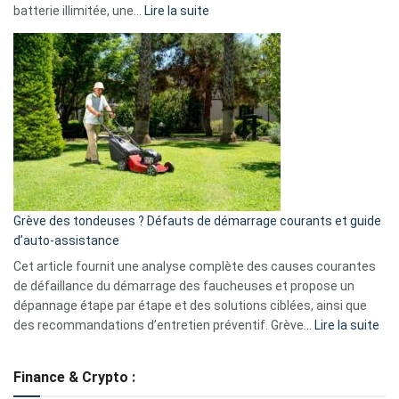
:
batterie illimitée, une…
Lire la suite
Telegram
Comment
et
choisir
GitHub
une
caméra
de
surveillance
?
5
avantages
essentiels
Grève des tondeuses ? Défauts de démarrage courants et guide
de
d’auto-assistance
la
S330
Cet article fournit une analyse complète des causes courantes
eufy
de défaillance du démarrage des faucheuses et propose un
dépannage étape par étape et des solutions ciblées, ainsi que
:
des recommandations d’entretien préventif. Grève…
Lire la suite
Grè
de
Finance & Crypto :
to