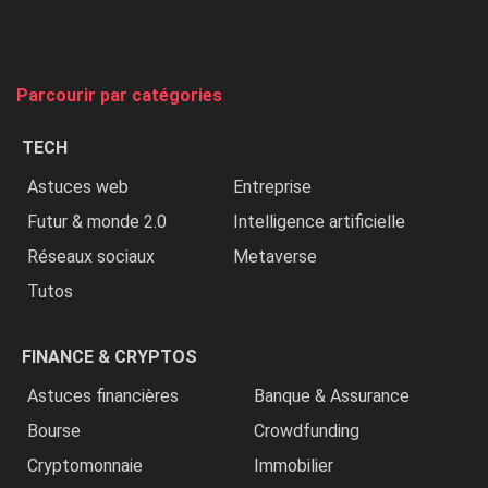
chasse
et
on
tue
Parcourir par catégories
les
chrétiens
TECH
»
Astuces web
Entreprise
Futur & monde 2.0
Intelligence artificielle
Réseaux sociaux
Metaverse
Tutos
FINANCE & CRYPTOS
Astuces financières
Banque & Assurance
Bourse
Crowdfunding
Cryptomonnaie
Immobilier