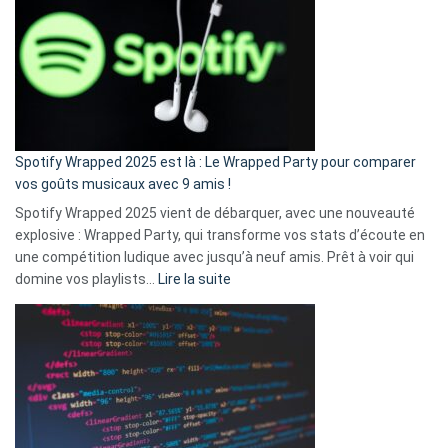
l’excuse
«
je
n’ai
pas
de
cash
»
Spotify Wrapped 2025 est là : Le Wrapped Party pour comparer
:
vos goûts musicaux avec 9 amis !
comment
Spotify Wrapped 2025 vient de débarquer, avec une nouveauté
Solly
explosive : Wrapped Party, qui transforme vos stats d’écoute en
change
une compétition ludique avec jusqu’à neuf amis. Prêt à voir qui
la
:
domine vos playlists…
Lire la suite
vie
Spotify
des
Wrapped
sans-
2025
abri
est
en
là
3
:
secondes
Le