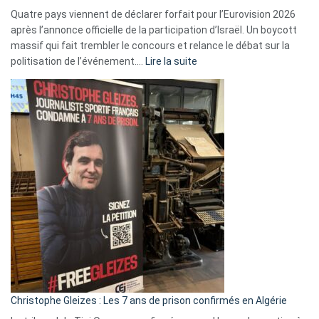
Quatre pays viennent de déclarer forfait pour l’Eurovision 2026
après l’annonce officielle de la participation d’Israël. Un boycott
massif qui fait trembler le concours et relance le débat sur la
:
politisation de l’événement.…
Lire la suite
Boycott
Eurovision
2026
:
Pays-
Bas,
Espagne,
Irlande
et
Slovénie
rejettent
la
présence
d’Israël
Christophe Gleizes : Les 7 ans de prison confirmés en Algérie