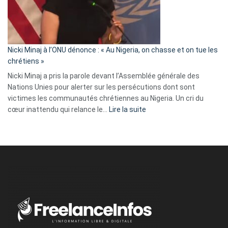
a
tout
défoncé,
il
parle
Nicki Minaj à l’ONU dénonce : « Au Nigeria, on chasse et on tue les
avec
chrétiens »
ses
Nicki Minaj a pris la parole devant l’Assemblée générale des
tripes »
Nations Unies pour alerter sur les persécutions dont sont
victimes les communautés chrétiennes au Nigeria. Un cri du
:
cœur inattendu qui relance le…
Lire la suite
Nicki
Minaj
à
l’ONU
dénonce
:
«
Au
Nigeria,
on