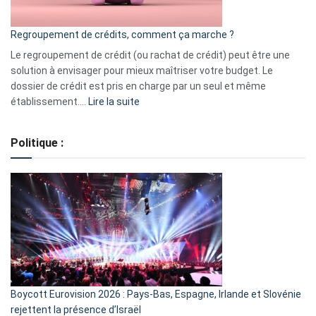
en
bourse
Regroupement de crédits, comment ça marche ?
pour
début
Le regroupement de crédit (ou rachat de crédit) peut être une
2023
solution à envisager pour mieux maîtriser votre budget. Le
dossier de crédit est pris en charge par un seul et même
:
établissement.…
Lire la suite
Regroupement
de
Politique :
crédits,
comment
ça
marche
?
Boycott Eurovision 2026 : Pays-Bas, Espagne, Irlande et Slovénie
rejettent la présence d’Israël