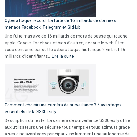
Wrapped
Party
pour
Cyberattaque record : La fuite de 16 milliards de données
comparer
menace Facebook, Telegram et GitHub
vos
goûts
Une fuite massive de 16 milliards de mots de passe qui touche
musicaux
Apple, Google, Facebook et bien d’autres, secoue le web. Êtes-
avec
vous concerné par cette cyberattaque historique ? En bref 16
9
:
milliards d’identifiants…
Lire la suite
amis
Cyberattaque
!
record
:
La
fuite
de
16
Comment choisir une caméra de surveillance ? 5 avantages
milliards
essentiels de la S330 eufy
de
Description du texte : La caméra de surveillance S330 eufy offre
données
aux utilisateurs une sécurité tous temps et tous azimuts grâce
menace
à ses cinq avantages principaux, notamment une autonomie de
Facebook,