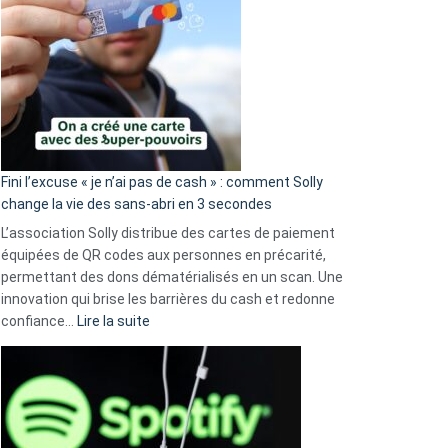
Fini l’excuse « je n’ai pas de cash » : comment Solly
change la vie des sans-abri en 3 secondes
L’association Solly distribue des cartes de paiement
équipées de QR codes aux personnes en précarité,
permettant des dons dématérialisés en un scan. Une
innovation qui brise les barrières du cash et redonne
:
confiance…
Lire la suite
Fini
l’excuse
«
je
n’ai