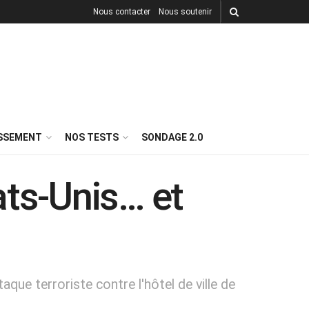
Nous contacter
Nous soutenir
ISSEMENT
NOS TESTS
SONDAGE 2.0
ats-Unis… et
aque terroriste contre l'hôtel de ville de