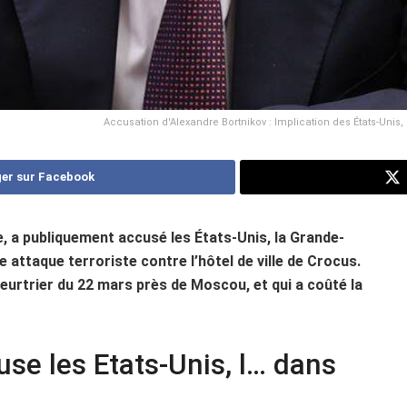
Accusation d'Alexandre Bortnikov : Implication des États-Unis,
er sur Facebook
e, a publiquement accusé les États-Unis, la Grande-
 attaque terroriste contre l’hôtel de ville de Crocus.
meurtrier du 22 mars près de Moscou, et qui a coûté la
se les Etats-Unis, l… dans