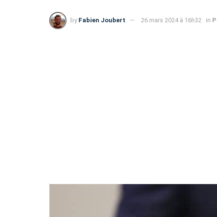
by
Fabien Joubert
26 mars 2024 à 16h32
in
P