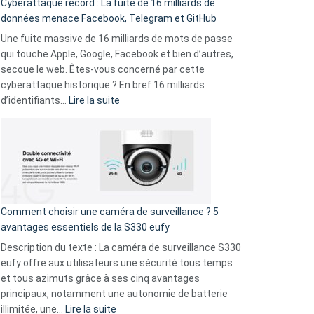
Cyberattaque record : La fuite de 16 milliards de
comparer
données menace Facebook, Telegram et GitHub
vos
goûts
Une fuite massive de 16 milliards de mots de passe
musicaux
qui touche Apple, Google, Facebook et bien d’autres,
avec
secoue le web. Êtes-vous concerné par cette
9
cyberattaque historique ? En bref 16 milliards
amis
:
d’identifiants…
Lire la suite
!
Cyberattaque
record
:
La
fuite
de
16
Comment choisir une caméra de surveillance ? 5
milliards
avantages essentiels de la S330 eufy
de
Description du texte : La caméra de surveillance S330
données
eufy offre aux utilisateurs une sécurité tous temps
menace
et tous azimuts grâce à ses cinq avantages
Facebook,
principaux, notamment une autonomie de batterie
Telegram
:
illimitée, une…
Lire la suite