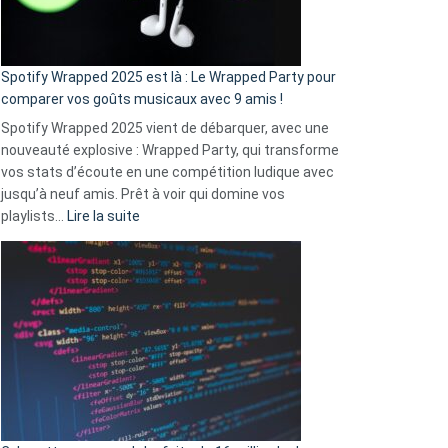
pas
de
cash
»
Spotify Wrapped 2025 est là : Le Wrapped Party pour
:
comparer vos goûts musicaux avec 9 amis !
comment
Spotify Wrapped 2025 vient de débarquer, avec une
Solly
nouveauté explosive : Wrapped Party, qui transforme
change
vos stats d’écoute en une compétition ludique avec
la
jusqu’à neuf amis. Prêt à voir qui domine vos
vie
:
playlists…
Lire la suite
des
Spotify
sans-
Wrapped
abri
2025
en
est
3
là
secondes
:
Le
Wrapped
Party
pour