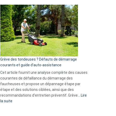
et
Comment
GitHub
choisir
une
caméra
de
surveillance
?
5
avantages
essentiels
Grève des tondeuses ? Défauts de démarrage
de
courants et guide d’auto-assistance
la
S330
Cet article fournit une analyse complète des causes
eufy
courantes de défaillance du démarrage des
faucheuses et propose un dépannage étape par
étape et des solutions ciblées, ainsi que des
recommandations d’entretien préventif. Grève…
Lire
:
la suite
Grève
des