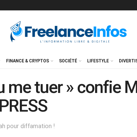
FINANCE & CRYPTOS
SOCIÉTÉ
LIFESTYLE
DIVERT
u me tuer » confie 
LPRESS
ah pour diffamation !