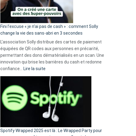
Fini l’excuse « je n’ai pas de cash » : comment Solly
change la vie des sans-abri en 3 secondes
L’association Solly distribue des cartes de paiement
équipées de QR codes aux personnes en précarité,
permettant des dons dématérialisés en un scan. Une
innovation qui brise les barrières du cash et redonne
:
confiance…
Lire la suite
Fini
l’excuse
«
je
n’ai
pas
de
cash
»
Spotify Wrapped 2025 est là : Le Wrapped Party pour
: