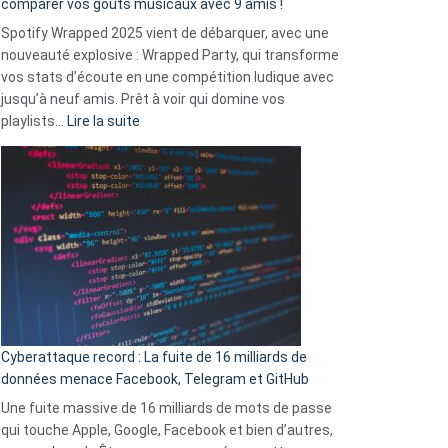
comparer vos goûts musicaux avec 9 amis !
comment
Spotify Wrapped 2025 vient de débarquer, avec une
Solly
nouveauté explosive : Wrapped Party, qui transforme
change
vos stats d’écoute en une compétition ludique avec
la
jusqu’à neuf amis. Prêt à voir qui domine vos
vie
:
playlists…
Lire la suite
des
Spotify
sans-
Wrapped
abri
2025
en
est
3
là
secondes
:
Le
Wrapped
Party
pour
Cyberattaque record : La fuite de 16 milliards de
comparer
données menace Facebook, Telegram et GitHub
vos
goûts
Une fuite massive de 16 milliards de mots de passe
musicaux
qui touche Apple, Google, Facebook et bien d’autres,