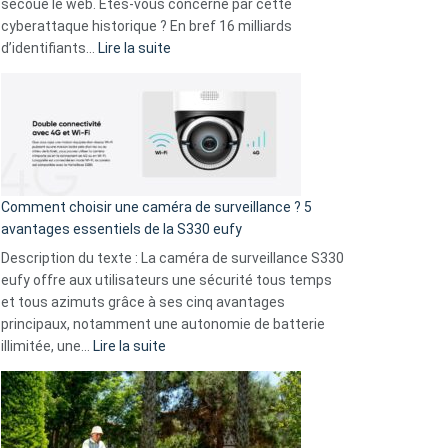
avec
secoue le web. Êtes-vous concerné par cette
9
cyberattaque historique ? En bref 16 milliards
amis
:
d’identifiants…
Lire la suite
!
Cyberattaque
record
:
La
fuite
de
16
Comment choisir une caméra de surveillance ? 5
milliards
avantages essentiels de la S330 eufy
de
Description du texte : La caméra de surveillance S330
données
eufy offre aux utilisateurs une sécurité tous temps
menace
et tous azimuts grâce à ses cinq avantages
Facebook,
principaux, notamment une autonomie de batterie
Telegram
:
illimitée, une…
Lire la suite
et
Comment
GitHub
choisir
une
caméra