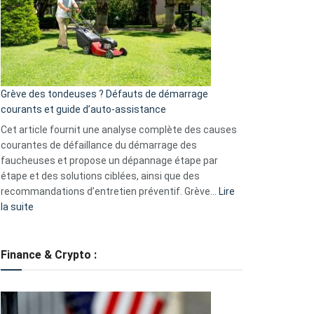
de
surveillance
?
5
avantages
essentiels
Grève des tondeuses ? Défauts de démarrage
de
courants et guide d’auto-assistance
la
S330
Cet article fournit une analyse complète des causes
eufy
courantes de défaillance du démarrage des
faucheuses et propose un dépannage étape par
étape et des solutions ciblées, ainsi que des
recommandations d’entretien préventif. Grève…
Lire
:
la suite
Grève
des
tondeuses
Finance & Crypto :
?
Défauts
de