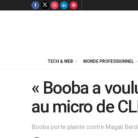
TECH & WEB
MONDE PROFESSIONNEL
« Booba a voul
au micro de C
Booba porte plainte contre Magali Berd