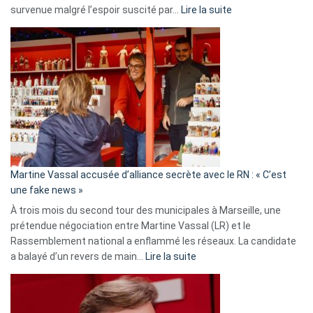
:
survenue malgré l’espoir suscité par…
Lire la suite
Christophe
Gleizes
:
Les
7
ans
de
prison
confirmés
en
Martine Vassal accusée d’alliance secrète avec le RN : « C’est
Algérie
une fake news »
À trois mois du second tour des municipales à Marseille, une
prétendue négociation entre Martine Vassal (LR) et le
Rassemblement national a enflammé les réseaux. La candidate
:
a balayé d’un revers de main…
Lire la suite
Martine
Vassal
accusée