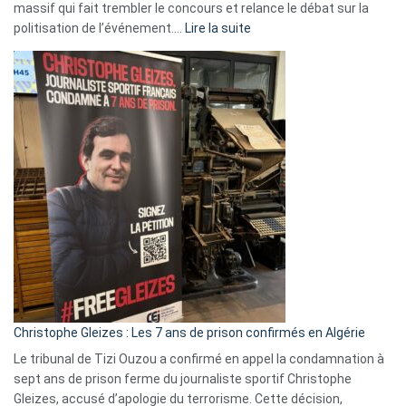
massif qui fait trembler le concours et relance le débat sur la
:
politisation de l’événement.…
Lire la suite
Boycott
Eurovision
2026
:
Pays-
Bas,
Espagne,
Irlande
et
Slovénie
rejettent
la
présence
d’Israël
Christophe Gleizes : Les 7 ans de prison confirmés en Algérie
Le tribunal de Tizi Ouzou a confirmé en appel la condamnation à
sept ans de prison ferme du journaliste sportif Christophe
Gleizes, accusé d’apologie du terrorisme. Cette décision,