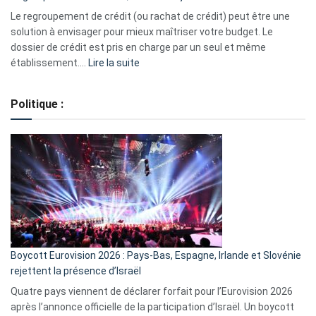
début
Le regroupement de crédit (ou rachat de crédit) peut être une
2023
solution à envisager pour mieux maîtriser votre budget. Le
dossier de crédit est pris en charge par un seul et même
:
établissement.…
Lire la suite
Regroupement
de
Politique :
crédits,
comment
ça
marche
?
Boycott Eurovision 2026 : Pays-Bas, Espagne, Irlande et Slovénie
rejettent la présence d’Israël
Quatre pays viennent de déclarer forfait pour l’Eurovision 2026
après l’annonce officielle de la participation d’Israël. Un boycott