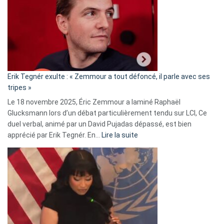
d’alliance
secrète
avec
le
RN
:
«
Erik Tegnér exulte : « Zemmour a tout défoncé, il parle avec ses
C’est
tripes »
une
Le 18 novembre 2025, Éric Zemmour a laminé Raphaël
fake
Glucksmann lors d’un débat particulièrement tendu sur LCI, Ce
news
duel verbal, animé par un David Pujadas dépassé, est bien
»
:
apprécié par Erik Tegnér. En…
Lire la suite
Erik
Tegnér
exulte
:
« Zemmour
a
tout
défoncé,