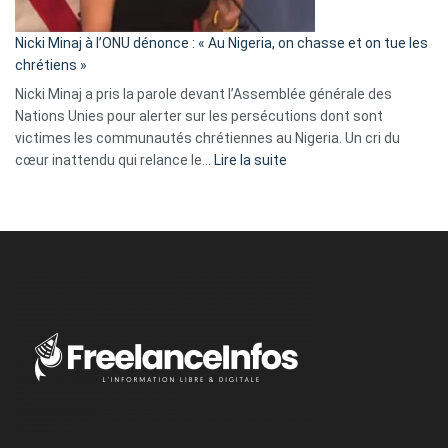
il
parle
Nicki Minaj à l’ONU dénonce : « Au Nigeria, on chasse et on tue les
avec
chrétiens »
ses
Nicki Minaj a pris la parole devant l’Assemblée générale des
tripes »
Nations Unies pour alerter sur les persécutions dont sont
victimes les communautés chrétiennes au Nigeria. Un cri du
:
cœur inattendu qui relance le…
Lire la suite
Nicki
Minaj
à
l’ONU
dénonce
:
«
Au
Nigeria,
on
chasse
et
on