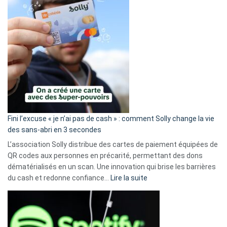
Fini l’excuse « je n’ai pas de cash » : comment Solly change la vie
des sans-abri en 3 secondes
L’association Solly distribue des cartes de paiement équipées de
QR codes aux personnes en précarité, permettant des dons
dématérialisés en un scan. Une innovation qui brise les barrières
:
du cash et redonne confiance…
Lire la suite
Fini
l’excuse
«
je