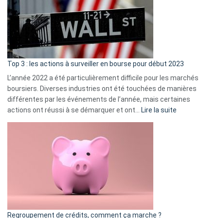
dé
cou
et
gui
d’a
ass
Top 3 : les actions à surveiller en bourse pour début 2023
L’année 2022 a été particulièrement difficile pour les marchés
boursiers. Diverses industries ont été touchées de manières
différentes par les événements de l’année, mais certaines
:
actions ont réussi à se démarquer et ont…
Lire la suite
Top
3
:
les
actions
à
surveiller
en
bourse
Regroupement de crédits, comment ça marche ?
pour