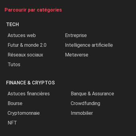
tue
Parcourir par catégories
les
chrétiens
TECH
»
Astuces web
Entreprise
Futur & monde 2.0
Intelligence artificielle
Réseaux sociaux
Metaverse
Tutos
FINANCE & CRYPTOS
Astuces financières
Banque & Assurance
Bourse
Crowdfunding
Cryptomonnaie
Immobilier
NFT