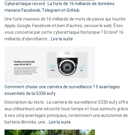
Cyberattaque record : La fuite de 16 milliards de données
comparer
menace Facebook, Telegram et GitHub
vos
goûts
Une fuite massive de 16 milliards de mots de passe qui touche
musicaux
Apple, Google, Facebook et bien d’autres, secoue le web. Êtes-
avec
vous concerné par cette cyberattaque historique ? En bref 16
9
:
milliards d’identifiants…
Lire la suite
amis
Cyberattaque
!
record
:
La
fuite
de
16
Comment choisir une caméra de surveillance ? 5 avantages
milliards
essentiels de la S330 eufy
de
Description du texte : La caméra de surveillance S330 eufy offre
données
aux utilisateurs une sécurité tous temps et tous azimuts grâce
menace
à ses cinq avantages principaux, notamment une autonomie de
Facebook,
:
batterie illimitée, une…
Lire la suite
Telegram
Comment
et
choisir