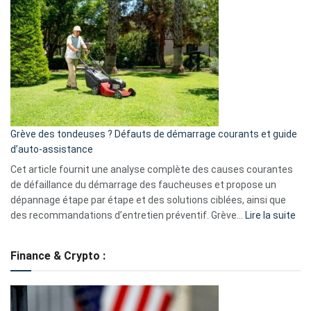
GitHub
une
caméra
de
surveillance
?
5
avantages
essentiels
Grève des tondeuses ? Défauts de démarrage courants et guide
de
d’auto-assistance
la
S330
Cet article fournit une analyse complète des causes courantes
eufy
de défaillance du démarrage des faucheuses et propose un
dépannage étape par étape et des solutions ciblées, ainsi que
:
des recommandations d’entretien préventif. Grève…
Lire la suite
Grè
de
Finance & Crypto :
to
?
Déf
de