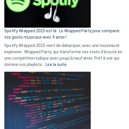
n’ai
pas
de
cash
»
Spotify Wrapped 2025 est là : Le Wrapped Party pour comparer
:
vos goûts musicaux avec 9 amis !
comment
Spotify Wrapped 2025 vient de débarquer, avec une nouveauté
Solly
explosive : Wrapped Party, qui transforme vos stats d’écoute en
change
une compétition ludique avec jusqu’à neuf amis. Prêt à voir qui
la
:
domine vos playlists…
Lire la suite
vie
Spotify
des
Wrapped
sans-
2025
abri
est
en
là
3
:
secondes
Le
Wrapped
Party
pour