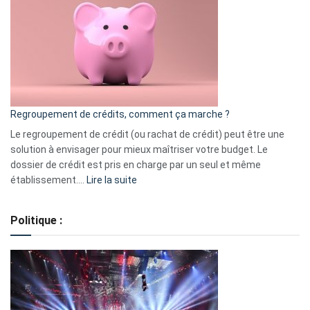
:
les
actions
à
surveiller
en
bourse
Regroupement de crédits, comment ça marche ?
pour
début
Le regroupement de crédit (ou rachat de crédit) peut être une
2023
solution à envisager pour mieux maîtriser votre budget. Le
dossier de crédit est pris en charge par un seul et même
:
établissement.…
Lire la suite
Regroupement
de
Politique :
crédits,
comment
ça
marche
?