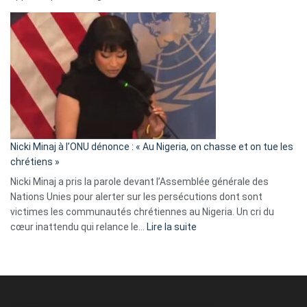
Erik
Tegnér
exulte
:
« Zemmour
a
tout
défoncé,
il
parle
Nicki Minaj à l’ONU dénonce : « Au Nigeria, on chasse et on tue les
avec
chrétiens »
ses
Nicki Minaj a pris la parole devant l’Assemblée générale des
tripes »
Nations Unies pour alerter sur les persécutions dont sont
victimes les communautés chrétiennes au Nigeria. Un cri du
:
cœur inattendu qui relance le…
Lire la suite
Nicki
Minaj
à
l’ONU
dénonce