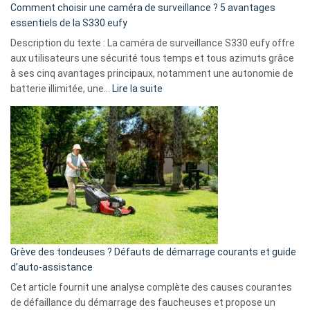
16
Comment choisir une caméra de surveillance ? 5 avantages
milliards
essentiels de la S330 eufy
de
Description du texte : La caméra de surveillance S330 eufy offre
données
aux utilisateurs une sécurité tous temps et tous azimuts grâce
menace
à ses cinq avantages principaux, notamment une autonomie de
Facebook,
:
batterie illimitée, une…
Lire la suite
Telegram
Comment
et
choisir
GitHub
une
caméra
de
surveillance
?
5
avantages
essentiels
Grève des tondeuses ? Défauts de démarrage courants et guide
de
d’auto-assistance
la
S330
Cet article fournit une analyse complète des causes courantes
eufy
de défaillance du démarrage des faucheuses et propose un