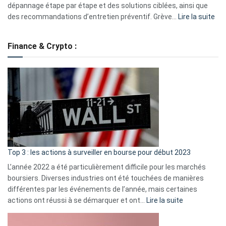
dépannage étape par étape et des solutions ciblées, ainsi que
:
des recommandations d’entretien préventif. Grève…
Lire la suite
Grè
de
Finance & Crypto :
to
?
Déf
de
dé
cou
et
gui
d’a
ass
Top 3 : les actions à surveiller en bourse pour début 2023
L’année 2022 a été particulièrement difficile pour les marchés
boursiers. Diverses industries ont été touchées de manières
différentes par les événements de l’année, mais certaines
:
actions ont réussi à se démarquer et ont…
Lire la suite
Top
3