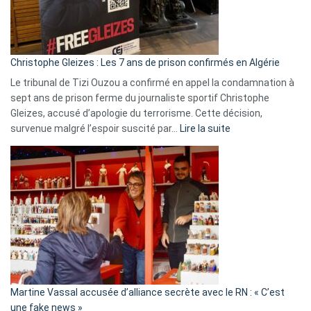
la
présence
d’Israël
Christophe Gleizes : Les 7 ans de prison confirmés en Algérie
Le tribunal de Tizi Ouzou a confirmé en appel la condamnation à
sept ans de prison ferme du journaliste sportif Christophe
Gleizes, accusé d’apologie du terrorisme. Cette décision,
:
survenue malgré l’espoir suscité par…
Lire la suite
Christophe
Gleizes
:
Les
7
ans
de
prison
confirmés
en
Martine Vassal accusée d’alliance secrète avec le RN : « C’est
Algérie
une fake news »