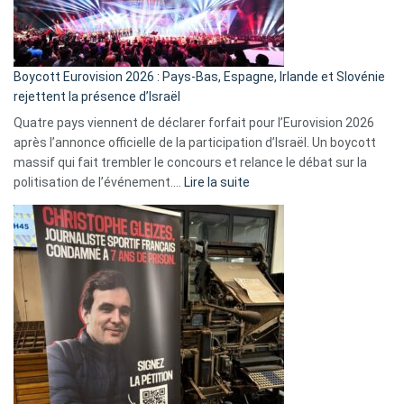
Boycott Eurovision 2026 : Pays-Bas, Espagne, Irlande et Slovénie
rejettent la présence d’Israël
Quatre pays viennent de déclarer forfait pour l’Eurovision 2026
après l’annonce officielle de la participation d’Israël. Un boycott
massif qui fait trembler le concours et relance le débat sur la
:
politisation de l’événement.…
Lire la suite
Boycott
Eurovision
2026
:
Pays-
Bas,
Espagne,
Irlande
et
Slovénie
rejettent