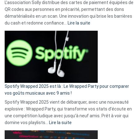
L’association Solly distribue des cartes de paiement équipées de
QR codes aux personnes en précarité, permettant des dons
dématérialisés en un scan. Une innovation qui brise les barrières
:
du cash et redonne confiance…
Lire la suite
Fini
l’excuse
«
je
n’ai
pas
de
cash
»
Spotify Wrapped 2025 est là : Le Wrapped Party pour comparer
:
vos goûts musicaux avec 9 amis !
comment
Spotify Wrapped 2025 vient de débarquer, avec une nouveauté
Solly
explosive : Wrapped Party, qui transforme vos stats d’écoute en
change
une compétition ludique avec jusqu’à neuf amis. Prêt à voir qui
la
:
domine vos playlists…
Lire la suite
vie
Spotify
des
Wrapped
sans-