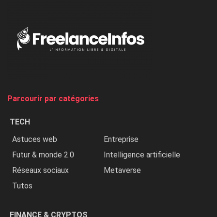
:
«
Au
Nigeria,
on
chasse
et
on
tue
Parcourir par catégories
les
chrétiens
TECH
»
Astuces web
Entreprise
Futur & monde 2.0
Intelligence artificielle
Réseaux sociaux
Metaverse
Tutos
FINANCE & CRYPTOS