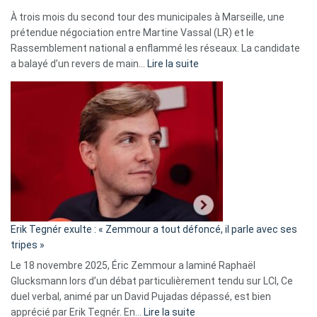
À trois mois du second tour des municipales à Marseille, une
prétendue négociation entre Martine Vassal (LR) et le
Rassemblement national a enflammé les réseaux. La candidate
:
a balayé d’un revers de main…
Lire la suite
Martine
Vassal
accusée
d’alliance
secrète
avec
le
RN
:
«
Erik Tegnér exulte : « Zemmour a tout défoncé, il parle avec ses
C’est
tripes »
une
Le 18 novembre 2025, Éric Zemmour a laminé Raphaël
fake
Glucksmann lors d’un débat particulièrement tendu sur LCI, Ce
news
duel verbal, animé par un David Pujadas dépassé, est bien
»
:
apprécié par Erik Tegnér. En…
Lire la suite