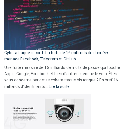
2025
abri
est
en
là
3
:
secondes
Le
Wrapped
Party
pour
Cyberattaque record : La fuite de 16 milliards de données
comparer
menace Facebook, Telegram et GitHub
vos
goûts
Une fuite massive de 16 milliards de mots de passe qui touche
musicaux
Apple, Google, Facebook et bien d’autres, secoue le web. Êtes-
avec
vous concerné par cette cyberattaque historique ? En bref 16
9
:
milliards d’identifiants…
Lire la suite
amis
Cyberattaque
!
record
:
La
fuite
de