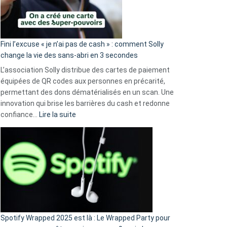
Fini l’excuse « je n’ai pas de cash » : comment Solly
change la vie des sans-abri en 3 secondes
L’association Solly distribue des cartes de paiement
équipées de QR codes aux personnes en précarité,
permettant des dons dématérialisés en un scan. Une
innovation qui brise les barrières du cash et redonne
:
confiance…
Lire la suite
Fini
l’excuse
«
je
n’ai
pas
de
cash
»
Spotify Wrapped 2025 est là : Le Wrapped Party pour
: