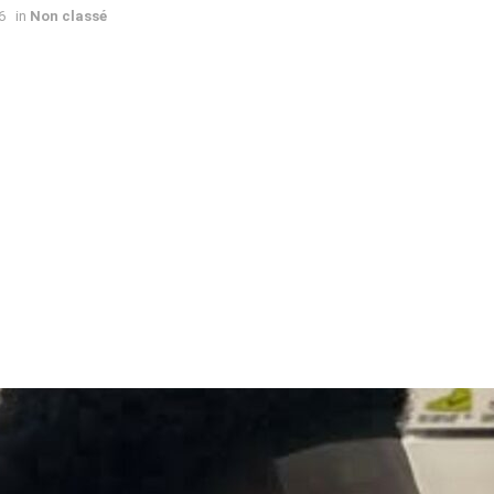
6
in
Non classé