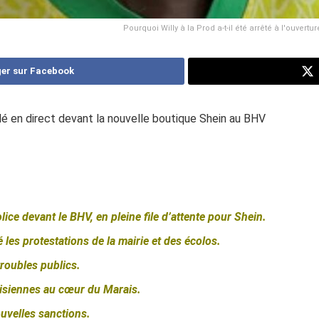
Pourquoi Willy à la Prod a-t-il été arrêté à l'ouvert
er sur Facebook
ellé en direct devant la nouvelle boutique Shein au BHV
police devant le BHV, en pleine file d’attente pour Shein.
les protestations de la mairie et des écolos.
troubles publics.
risiennes au cœur du Marais.
ouvelles sanctions.