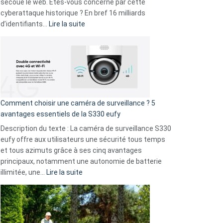
avec
secoue le web. Êtes-vous concerné par cette
9
cyberattaque historique ? En bref 16 milliards
amis
:
d’identifiants…
Lire la suite
!
Cyberattaque
record
:
La
fuite
de
16
Comment choisir une caméra de surveillance ? 5
milliards
avantages essentiels de la S330 eufy
de
Description du texte : La caméra de surveillance S330
données
eufy offre aux utilisateurs une sécurité tous temps
menace
et tous azimuts grâce à ses cinq avantages
Facebook,
principaux, notamment une autonomie de batterie
Telegram
:
illimitée, une…
Lire la suite
et
Comment
GitHub
choisir
une
caméra