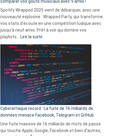
comparer vos goûts musicaux avec 9 amis !
comment
Spotify Wrapped 2025 vient de débarquer, avec une
Solly
nouveauté explosive : Wrapped Party, qui transforme
change
vos stats d’écoute en une compétition ludique avec
la
jusqu’à neuf amis. Prêt à voir qui domine vos
vie
:
playlists…
Lire la suite
des
Spotify
sans-
Wrapped
abri
2025
en
est
3
là
secondes
:
Le
Wrapped
Party
pour
Cyberattaque record : La fuite de 16 milliards de
comparer
données menace Facebook, Telegram et GitHub
vos
goûts
Une fuite massive de 16 milliards de mots de passe
musicaux
qui touche Apple, Google, Facebook et bien d’autres,