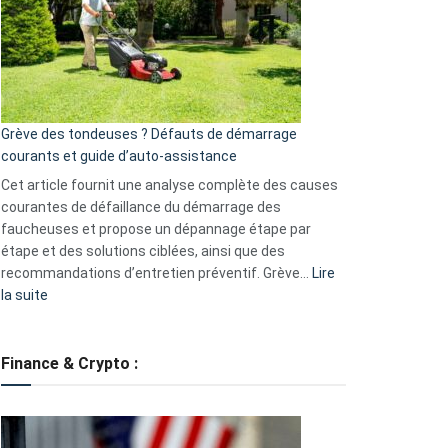
de
surveillance
?
5
avantages
essentiels
Grève des tondeuses ? Défauts de démarrage
de
courants et guide d’auto-assistance
la
S330
Cet article fournit une analyse complète des causes
eufy
courantes de défaillance du démarrage des
faucheuses et propose un dépannage étape par
étape et des solutions ciblées, ainsi que des
recommandations d’entretien préventif. Grève…
Lire
:
la suite
Grève
des
tondeuses
Finance & Crypto :
?
Défauts
de