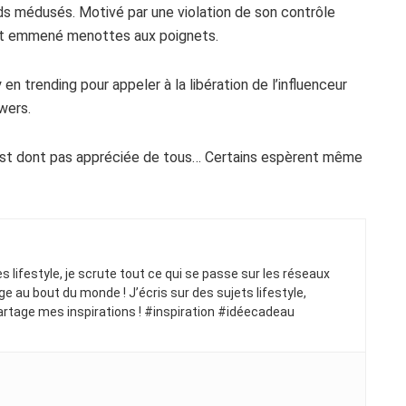
uds médusés. Motivé par une violation de son contrôle
l est emmené menottes aux poignets.
en trending pour appeler à la libération de l’influenceur
owers.
 n’est dont pas appréciée de tous… Certains espèrent même
ues lifestyle, je scrute tout ce qui se passe sur les réseaux
ge au bout du monde ! J’écris sur des sujets lifestyle,
artage mes inspirations ! #inspiration #idéecadeau