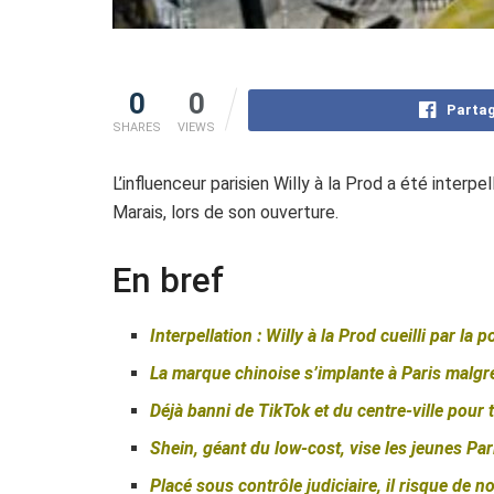
0
0
Partag
SHARES
VIEWS
L’influenceur parisien Willy à la Prod a été interp
Marais, lors de son ouverture.
En bref
Interpellation : Willy à la Prod cueilli par la 
La marque chinoise s’implante à Paris malgré 
Déjà banni de TikTok et du centre-ville pour 
Shein, géant du low-cost, vise les jeunes Pa
Placé sous contrôle judiciaire, il risque de n