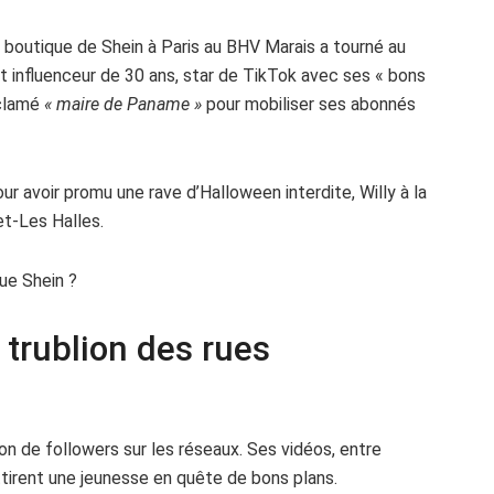
r boutique de Shein à Paris au BHV Marais a tourné au
Cet influenceur de 30 ans, star de TikTok avec ses « bons
oclamé
« maire de Paname »
pour mobiliser ses abonnés
our avoir promu une rave d’Halloween interdite, Willy à la
et-Les Halles.
que Shein ?
e trublion des rues
lion de followers sur les réseaux. Ses vidéos, entre
tirent une jeunesse en quête de bons plans.