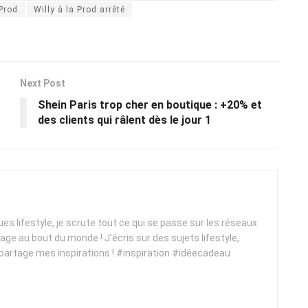
 Prod
Willy à la Prod arrêté
Next Post
Shein Paris trop cher en boutique : +20% et
des clients qui râlent dès le jour 1
ques lifestyle, je scrute tout ce qui se passe sur les réseaux
yage au bout du monde ! J'écris sur des sujets lifestyle,
 partage mes inspirations ! #inspiration #idéecadeau