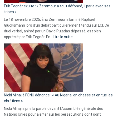
«
Erik Tegnér exulte : « Zemmour a tout défoncé, il parle avec ses
C’est
tripes »
une
Le 18 novembre 2025, Éric Zemmour a laminé Raphaël
fake
Glucksmann lors d’un débat particulièrement tendu sur LCI, Ce
news
duel verbal, animé par un David Pujadas dépassé, est bien
»
:
apprécié par Erik Tegnér. En…
Lire la suite
Erik
Tegnér
exulte
:
« Zemmour
a
tout
défoncé,
il
parle
Nicki Minaj à l’ONU dénonce : « Au Nigeria, on chasse et on tue les
avec
chrétiens »
ses
Nicki Minaj a pris la parole devant l’Assemblée générale des
tripes »
Nations Unies pour alerter sur les persécutions dont sont