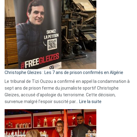
Pays-
Bas,
Espagne,
Irlande
et
Slovénie
rejettent
la
présence
d’Israël
Christophe Gleizes : Les 7 ans de prison confirmés en Algérie
Le tribunal de Tizi Ouzou a confirmé en appel la condamnation à
sept ans de prison ferme du journaliste sportif Christophe
Gleizes, accusé d’apologie du terrorisme. Cette décision,
:
survenue malgré l’espoir suscité par…
Lire la suite
Christophe
Gleizes
:
Les
7