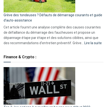
5
avantages
essentiels
Grève des tondeuses ? Défauts de démarrage courants et guide
de
d’auto-assistance
la
S330
Cet article fournit une analyse complète des causes courantes
eufy
de défaillance du démarrage des faucheuses et propose un
dépannage étape par étape et des solutions ciblées, ainsi que
:
des recommandations d’entretien préventif. Grève…
Lire la suite
Grè
de
Finance & Crypto :
to
?
Déf
de
dé
cou
et
gui
d’a
ass