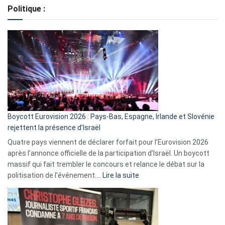
de
Politique :
crédits,
comment
ça
marche
?
Boycott Eurovision 2026 : Pays-Bas, Espagne, Irlande et Slovénie
rejettent la présence d’Israël
Quatre pays viennent de déclarer forfait pour l’Eurovision 2026
après l’annonce officielle de la participation d’Israël. Un boycott
massif qui fait trembler le concours et relance le débat sur la
:
politisation de l’événement.…
Lire la suite
Boycott
Eurovision
2026
: