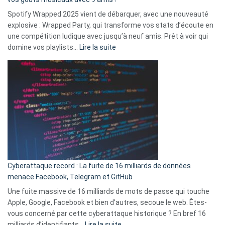
comment
Spotify Wrapped 2025 vient de débarquer, avec une nouveauté
Solly
explosive : Wrapped Party, qui transforme vos stats d’écoute en
change
une compétition ludique avec jusqu’à neuf amis. Prêt à voir qui
la
:
domine vos playlists…
Lire la suite
vie
Spotify
des
Wrapped
sans-
2025
abri
est
en
là
3
:
secondes
Le
Wrapped
Party
pour
Cyberattaque record : La fuite de 16 milliards de données
comparer
menace Facebook, Telegram et GitHub
vos
goûts
Une fuite massive de 16 milliards de mots de passe qui touche
musicaux
Apple, Google, Facebook et bien d’autres, secoue le web. Êtes-
avec
vous concerné par cette cyberattaque historique ? En bref 16
9
:
milliards d’identifiants…
Lire la suite