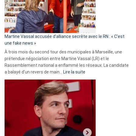
ans
de
prison
confirmés
en
Martine Vassal accusée d’alliance secrète avec le RN : « C’est
Algérie
une fake news »
À trois mois du second tour des municipales à Marseille, une
prétendue négociation entre Martine Vassal (LR) et le
Rassemblement national a enflammé les réseaux. La candidate
:
a balayé d’un revers de main…
Lire la suite
Martine
Vassal
accusée
d’alliance
secrète
avec
le
RN
: