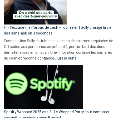
Fini l’excuse « je n’ai pas de cash » : comment Solly change la vie
des sans-abri en 3 secondes
L’association Solly distribue des cartes de paiement équipées de
QR codes aux personnes en précarité, permettant des dons
dématérialisés en un scan. Une innovation qui brise les barrières
:
du cash et redonne confiance…
Lire la suite
Fini
l’excuse
«
je
n’ai
pas
de
cash
»
Spotify Wrapped 2025 est là : Le Wrapped Party pour comparer
:
vos goûts musicaux avec 9 amis !