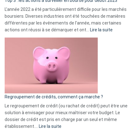
Top 3 : les actions à surveiller en bourse pour début 2023
L’année 2022 a été particulièrement difficile pour les marchés
boursiers. Diverses industries ont été touchées de manières
différentes par les événements de l’année, mais certaines
:
actions ont réussi à se démarquer et ont…
Lire la suite
Top
3
:
les
actions
à
surveiller
en
bourse
Regroupement de crédits, comment ça marche ?
pour
début
Le regroupement de crédit (ou rachat de crédit) peut être une
2023
solution à envisager pour mieux maîtriser votre budget. Le
dossier de crédit est pris en charge par un seul et même
:
établissement.…
Lire la suite
Regroupement