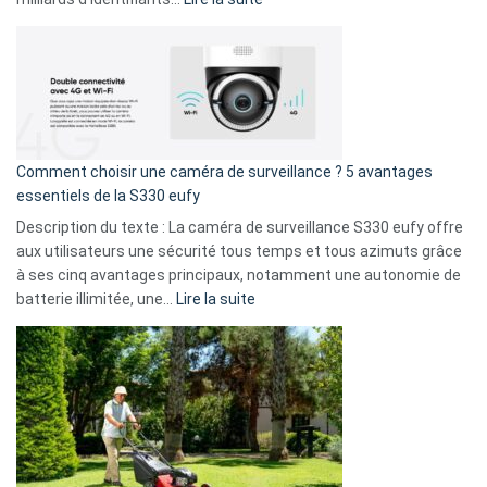
amis
Cyberattaque
!
record
:
La
fuite
de
16
Comment choisir une caméra de surveillance ? 5 avantages
milliards
essentiels de la S330 eufy
de
Description du texte : La caméra de surveillance S330 eufy offre
données
aux utilisateurs une sécurité tous temps et tous azimuts grâce
menace
à ses cinq avantages principaux, notamment une autonomie de
Facebook,
:
batterie illimitée, une…
Lire la suite
Telegram
Comment
et
choisir
GitHub
une
caméra
de
surveillance
?