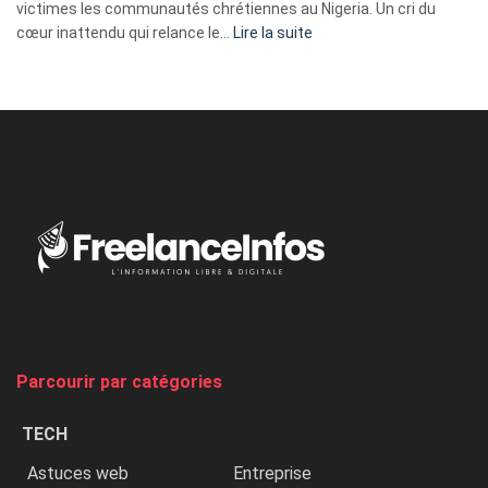
victimes les communautés chrétiennes au Nigeria. Un cri du
:
cœur inattendu qui relance le…
Lire la suite
Nicki
Minaj
à
l’ONU
dénonce
:
«
Au
Nigeria,
on
chasse
et
on
tue
Parcourir par catégories
les
chrétiens
TECH
»
Astuces web
Entreprise