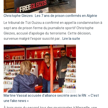
présence
d’Israël
Christophe Gleizes : Les 7 ans de prison confirmés en Algérie
Le tribunal de Tizi Ouzou a confirmé en appel la condamnation à
sept ans de prison ferme du journaliste sportif Christophe
Gleizes, accusé d’apologie du terrorisme. Cette décision,
:
survenue malgré l’espoir suscité par…
Lire la suite
Christophe
Gleizes
:
Les
7
ans
de
prison
confirmés
en
Martine Vassal accusée d’alliance secrète avec le RN : « C’est
Algérie
une fake news »
À trois mois du second tour des municipales à Marseille, une