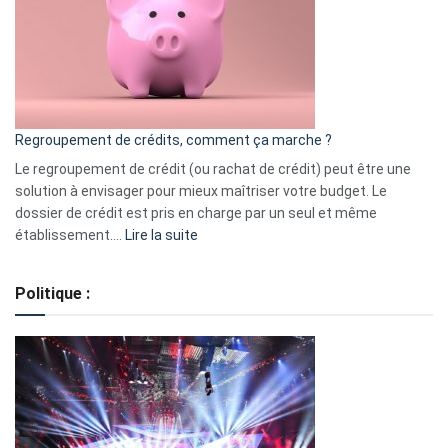
les
actions
à
surveiller
en
bourse
Regroupement de crédits, comment ça marche ?
pour
début
Le regroupement de crédit (ou rachat de crédit) peut être une
2023
solution à envisager pour mieux maîtriser votre budget. Le
dossier de crédit est pris en charge par un seul et même
:
établissement.…
Lire la suite
Regroupement
de
Politique :
crédits,
comment
ça
marche
?