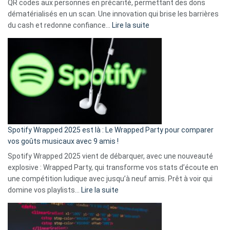
QR codes aux personnes en précarité, permettant des dons
dématérialisés en un scan. Une innovation qui brise les barrières
:
du cash et redonne confiance…
Lire la suite
Fini
l’excuse
«
je
n’ai
pas
de
cash
»
Spotify Wrapped 2025 est là : Le Wrapped Party pour comparer
:
vos goûts musicaux avec 9 amis !
comment
Spotify Wrapped 2025 vient de débarquer, avec une nouveauté
Solly
explosive : Wrapped Party, qui transforme vos stats d’écoute en
change
une compétition ludique avec jusqu’à neuf amis. Prêt à voir qui
la
:
domine vos playlists…
Lire la suite
vie
Spotify
des
Wrapped
sans-
2025
abri