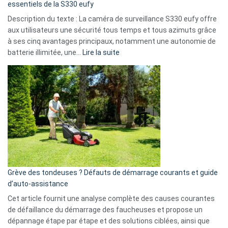
milliards
essentiels de la S330 eufy
de
Description du texte : La caméra de surveillance S330 eufy offre
données
aux utilisateurs une sécurité tous temps et tous azimuts grâce
menace
à ses cinq avantages principaux, notamment une autonomie de
Facebook,
:
batterie illimitée, une…
Lire la suite
Telegram
Comment
et
choisir
GitHub
une
caméra
de
surveillance
?
5
avantages
essentiels
Grève des tondeuses ? Défauts de démarrage courants et guide
de
d’auto-assistance
la
S330
Cet article fournit une analyse complète des causes courantes
eufy
de défaillance du démarrage des faucheuses et propose un
dépannage étape par étape et des solutions ciblées, ainsi que