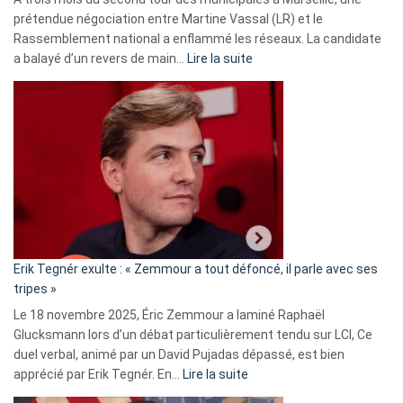
prétendue négociation entre Martine Vassal (LR) et le
Rassemblement national a enflammé les réseaux. La candidate
:
a balayé d’un revers de main…
Lire la suite
Martine
Vassal
accusée
d’alliance
secrète
avec
le
RN
:
«
Erik Tegnér exulte : « Zemmour a tout défoncé, il parle avec ses
C’est
tripes »
une
Le 18 novembre 2025, Éric Zemmour a laminé Raphaël
fake
Glucksmann lors d’un débat particulièrement tendu sur LCI, Ce
news
duel verbal, animé par un David Pujadas dépassé, est bien
»
:
apprécié par Erik Tegnér. En…
Lire la suite
Erik