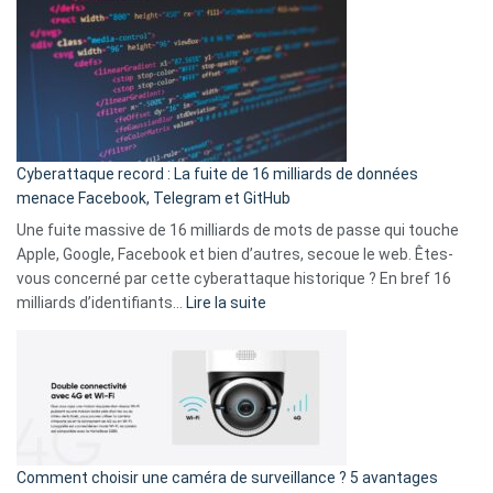
est
en
là
3
:
secondes
Le
Wrapped
Party
pour
Cyberattaque record : La fuite de 16 milliards de données
comparer
menace Facebook, Telegram et GitHub
vos
goûts
Une fuite massive de 16 milliards de mots de passe qui touche
musicaux
Apple, Google, Facebook et bien d’autres, secoue le web. Êtes-
avec
vous concerné par cette cyberattaque historique ? En bref 16
9
:
milliards d’identifiants…
Lire la suite
amis
Cyberattaque
!
record
:
La
fuite
de
16
Comment choisir une caméra de surveillance ? 5 avantages