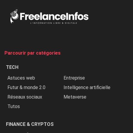
«
Au
Nigeria,
on
chasse
et
on
tue
Parcourir par catégories
les
chrétiens
TECH
»
Astuces web
Entreprise
Futur & monde 2.0
Intelligence artificielle
Réseaux sociaux
Metaverse
Tutos
FINANCE & CRYPTOS