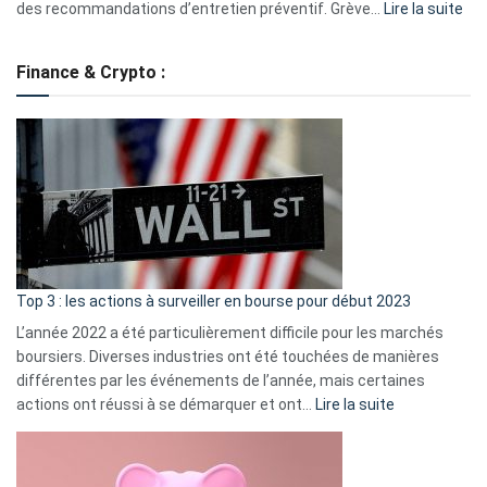
:
des recommandations d’entretien préventif. Grève…
Lire la suite
Grè
de
Finance & Crypto :
to
?
Déf
de
dé
cou
et
gui
d’a
ass
Top 3 : les actions à surveiller en bourse pour début 2023
L’année 2022 a été particulièrement difficile pour les marchés
boursiers. Diverses industries ont été touchées de manières
différentes par les événements de l’année, mais certaines
:
actions ont réussi à se démarquer et ont…
Lire la suite
Top
3
: