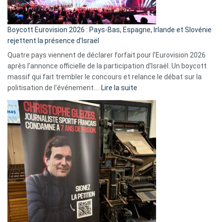
Boycott Eurovision 2026 : Pays-Bas, Espagne, Irlande et Slovénie
rejettent la présence d’Israël
Quatre pays viennent de déclarer forfait pour l’Eurovision 2026
après l’annonce officielle de la participation d’Israël. Un boycott
massif qui fait trembler le concours et relance le débat sur la
:
politisation de l’événement.…
Lire la suite
Boycott
Eurovision
2026
:
Pays-
Bas,
Espagne,
Irlande
et
Slovénie
rejettent
la