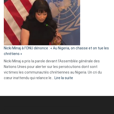
Tegnér
exulte
:
« Zemmour
a
tout
défoncé,
il
parle
Nicki Minaj à l’ONU dénonce : « Au Nigeria, on chasse et on tue les
avec
chrétiens »
ses
Nicki Minaj a pris la parole devant l’Assemblée générale des
tripes »
Nations Unies pour alerter sur les persécutions dont sont
victimes les communautés chrétiennes au Nigeria. Un cri du
:
cœur inattendu qui relance le…
Lire la suite
Nicki
Minaj
à
l’ONU
dénonce
: