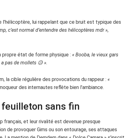
l’hélicoptère, lui rappelant que ce bruit est typique des
amp, c’est normal d’entendre des hélicoptères mdr »
,
n propre état de forme physique :
« Booba, le vieux gars
i a pas de mollets 😥 »
.
 la cible régulière des provocations du rappeur :
«
 moqueur des internautes reflète bien l’ambiance.
 feuilleton sans fin
 français, et leur rivalité est devenue presque
ion de provoquer Gims ou son entourage, ses attaques
e. La mention de Demdem dans « Dolce Camara » s’inscrit