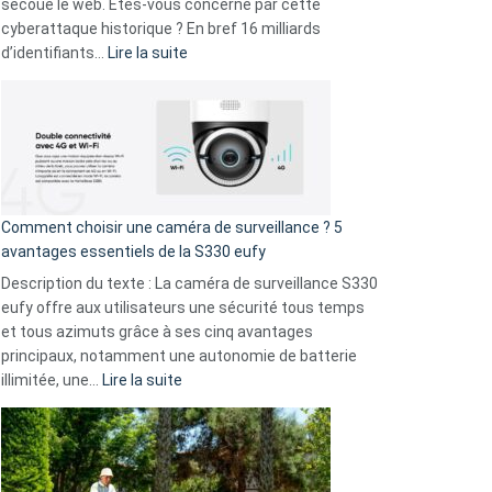
avec
secoue le web. Êtes-vous concerné par cette
9
cyberattaque historique ? En bref 16 milliards
amis
:
d’identifiants…
Lire la suite
!
Cyberattaque
record
:
La
fuite
de
16
Comment choisir une caméra de surveillance ? 5
milliards
avantages essentiels de la S330 eufy
de
Description du texte : La caméra de surveillance S330
données
eufy offre aux utilisateurs une sécurité tous temps
menace
et tous azimuts grâce à ses cinq avantages
Facebook,
principaux, notamment une autonomie de batterie
Telegram
:
illimitée, une…
Lire la suite
et
Comment
GitHub
choisir
une
caméra