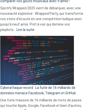
comparer vos goûts musicaux avec 9 amis !
comment
Spotify Wrapped 2025 vient de débarquer, avec une
Solly
nouveauté explosive : Wrapped Party, qui transforme
change
vos stats d’écoute en une compétition ludique avec
la
jusqu’à neuf amis. Prêt à voir qui domine vos
vie
:
playlists…
Lire la suite
des
Spotify
sans-
Wrapped
abri
2025
en
est
3
là
secondes
:
Le
Wrapped
Party
pour
Cyberattaque record : La fuite de 16 milliards de
comparer
données menace Facebook, Telegram et GitHub
vos
goûts
Une fuite massive de 16 milliards de mots de passe
musicaux
qui touche Apple, Google, Facebook et bien d’autres,