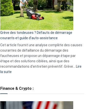
de
surveillance
?
5
avantages
essentiels
Grève des tondeuses ? Défauts de démarrage
de
courants et guide d’auto-assistance
la
S330
Cet article fournit une analyse complète des causes
eufy
courantes de défaillance du démarrage des
faucheuses et propose un dépannage étape par
étape et des solutions ciblées, ainsi que des
recommandations d’entretien préventif. Grève…
Lire
:
la suite
Grève
des
tondeuses
Finance & Crypto :
?
Défauts
de