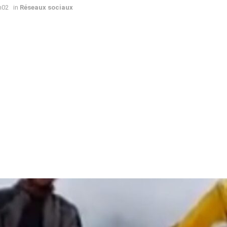
h02
in
Réseaux sociaux