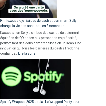
Fini l’excuse « je n’ai pas de cash » : comment Solly
change la vie des sans-abri en 3 secondes
L’association Solly distribue des cartes de paiement
équipées de QR codes aux personnes en précarité,
permettant des dons dématérialisés en un scan. Une
innovation qui brise les barrières du cash et redonne
:
confiance…
Lire la suite
Fini
l’excuse
«
je
n’ai
pas
de
cash
»
Spotify Wrapped 2025 est là : Le Wrapped Party pour
: