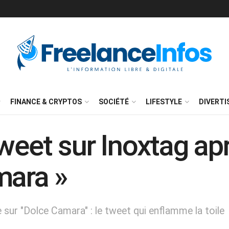
FINANCE & CRYPTOS
SOCIÉTÉ
LIFESTYLE
DIVERT
tweet sur Inoxtag ap
mara »
ur "Dolce Camara" : le tweet qui enflamme la toile