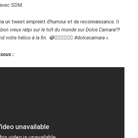
 avec SDM.
via un tweet empreint d’humour et de reconnaissance. Il
on vieux ratpi sur le toît du monde sur Dolce Camara!?!
 votre hélico à la fin. 😂👌🏾🚁🗻🏴‍☠️ #dolcecamara ».
sous :