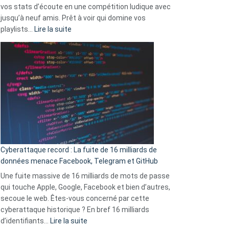
vos stats d’écoute en une compétition ludique avec
la
jusqu’à neuf amis. Prêt à voir qui domine vos
vie
:
playlists…
Lire la suite
des
Spotify
sans-
Wrapped
abri
2025
en
est
3
là
secondes
:
Le
Wrapped
Party
pour
Cyberattaque record : La fuite de 16 milliards de
comparer
données menace Facebook, Telegram et GitHub
vos
goûts
Une fuite massive de 16 milliards de mots de passe
musicaux
qui touche Apple, Google, Facebook et bien d’autres,
avec
secoue le web. Êtes-vous concerné par cette
9
cyberattaque historique ? En bref 16 milliards
amis
:
d’identifiants…
Lire la suite