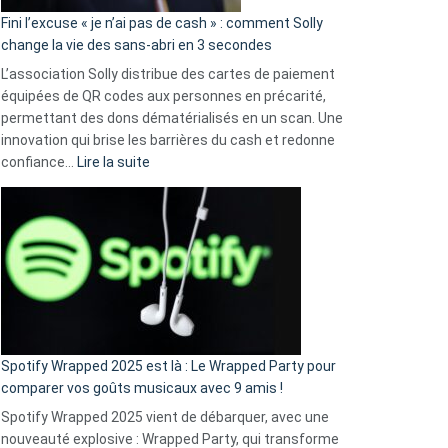
Fini l’excuse « je n’ai pas de cash » : comment Solly
change la vie des sans-abri en 3 secondes
L’association Solly distribue des cartes de paiement
équipées de QR codes aux personnes en précarité,
permettant des dons dématérialisés en un scan. Une
innovation qui brise les barrières du cash et redonne
:
confiance…
Lire la suite
Fini
l’excuse
«
je
n’ai
pas
de
cash
»
Spotify Wrapped 2025 est là : Le Wrapped Party pour
:
comparer vos goûts musicaux avec 9 amis !
comment
Spotify Wrapped 2025 vient de débarquer, avec une
Solly
nouveauté explosive : Wrapped Party, qui transforme
change