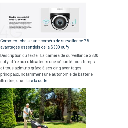
!
Cyberattaque
record
:
La
fuite
de
16
Comment choisir une caméra de surveillance ? 5
milliards
avantages essentiels de la S330 eufy
de
Description du texte : La caméra de surveillance S330
données
eufy offre aux utilisateurs une sécurité tous temps
menace
et tous azimuts grâce à ses cinq avantages
Facebook,
principaux, notamment une autonomie de batterie
Telegram
:
illimitée, une…
Lire la suite
et
Comment
GitHub
choisir
une
caméra
de
surveillance
?