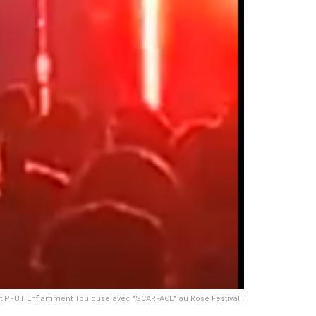
t PFUT Enflamment Toulouse avec "SCARFACE" au Rose Festival !