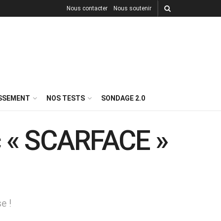
Nous contacter
Nous soutenir
ISSEMENT
NOS TESTS
SONDAGE 2.0
c « SCARFACE »
e !