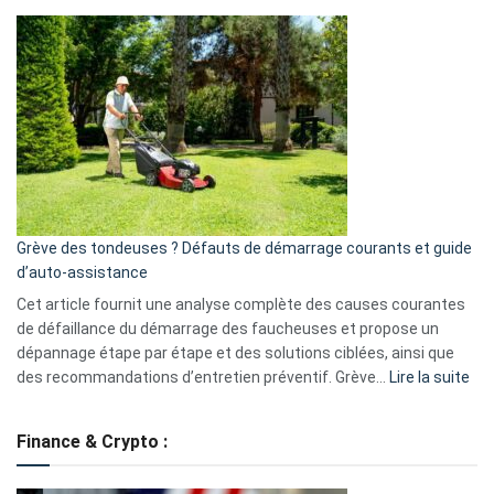
Comment
et
choisir
GitHub
une
caméra
de
surveillance
?
5
avantages
essentiels
Grève des tondeuses ? Défauts de démarrage courants et guide
de
d’auto-assistance
la
S330
Cet article fournit une analyse complète des causes courantes
eufy
de défaillance du démarrage des faucheuses et propose un
dépannage étape par étape et des solutions ciblées, ainsi que
:
des recommandations d’entretien préventif. Grève…
Lire la suite
Grè
de
Finance & Crypto :
to
?