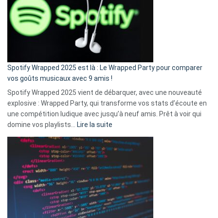
«
je
n’ai
pas
de
cash
»
Spotify Wrapped 2025 est là : Le Wrapped Party pour comparer
:
vos goûts musicaux avec 9 amis !
comment
Spotify Wrapped 2025 vient de débarquer, avec une nouveauté
Solly
explosive : Wrapped Party, qui transforme vos stats d’écoute en
change
une compétition ludique avec jusqu’à neuf amis. Prêt à voir qui
la
:
domine vos playlists…
Lire la suite
vie
Spotify
des
Wrapped
sans-
2025
abri
est
en
là
3
:
secondes
Le
Wrapped