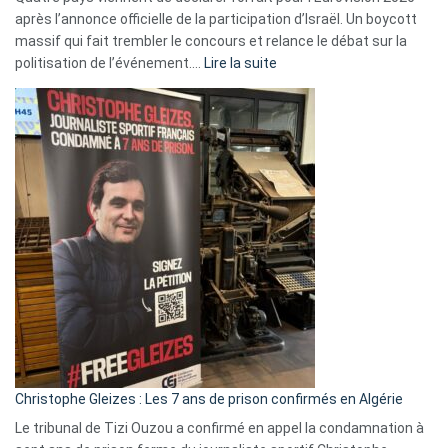
après l’annonce officielle de la participation d’Israël. Un boycott
massif qui fait trembler le concours et relance le débat sur la
:
politisation de l’événement.…
Lire la suite
Boycott
Eurovision
2026
:
Pays-
Bas,
Espagne,
Irlande
et
Slovénie
rejettent
la
présence
d’Israël
Christophe Gleizes : Les 7 ans de prison confirmés en Algérie
Le tribunal de Tizi Ouzou a confirmé en appel la condamnation à