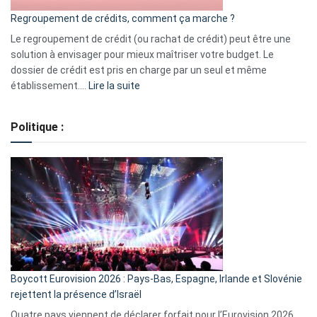
bourse
Regroupement de crédits, comment ça marche ?
pour
début
Le regroupement de crédit (ou rachat de crédit) peut être une
2023
solution à envisager pour mieux maîtriser votre budget. Le
dossier de crédit est pris en charge par un seul et même
:
établissement.…
Lire la suite
Regroupement
de
Politique :
crédits,
comment
ça
marche
?
Boycott Eurovision 2026 : Pays-Bas, Espagne, Irlande et Slovénie
rejettent la présence d’Israël
Quatre pays viennent de déclarer forfait pour l’Eurovision 2026