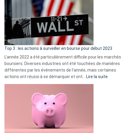
Déf
de
dé
cou
et
gui
d’a
ass
Top 3 : les actions à surveiller en bourse pour début 2023
L’année 2022 a été particulièrement difficile pour les marchés
boursiers. Diverses industries ont été touchées de manières
différentes par les événements de l’année, mais certaines
:
actions ont réussi à se démarquer et ont…
Lire la suite
Top
3
:
les
actions
à
surveiller
en