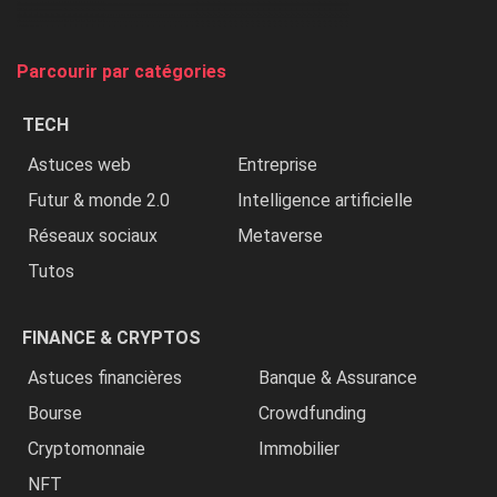
et
on
tue
Parcourir par catégories
les
chrétiens
TECH
»
Astuces web
Entreprise
Futur & monde 2.0
Intelligence artificielle
Réseaux sociaux
Metaverse
Tutos
FINANCE & CRYPTOS
Astuces financières
Banque & Assurance
Bourse
Crowdfunding
Cryptomonnaie
Immobilier
NFT