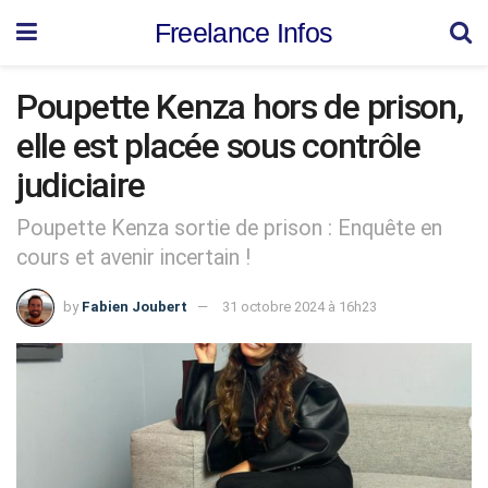
Freelance Infos
Poupette Kenza hors de prison,
elle est placée sous contrôle
judiciaire
Poupette Kenza sortie de prison : Enquête en
cours et avenir incertain !
by
Fabien Joubert
31 octobre 2024 à 16h23