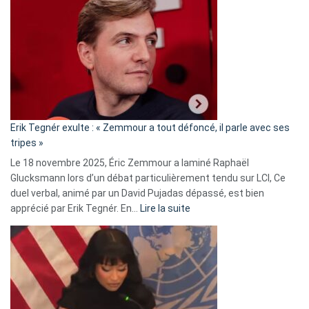
accusée
d’alliance
secrète
avec
le
RN
:
«
Erik Tegnér exulte : « Zemmour a tout défoncé, il parle avec ses
C’est
tripes »
une
Le 18 novembre 2025, Éric Zemmour a laminé Raphaël
fake
Glucksmann lors d’un débat particulièrement tendu sur LCI, Ce
news
duel verbal, animé par un David Pujadas dépassé, est bien
»
:
apprécié par Erik Tegnér. En…
Lire la suite
Erik
Tegnér
exulte
:
« Zemmour
a