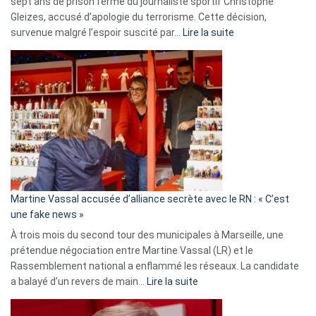
sept ans de prison ferme du journaliste sportif Christophe
Gleizes, accusé d’apologie du terrorisme. Cette décision,
:
survenue malgré l’espoir suscité par…
Lire la suite
Christophe
Gleizes
:
Les
7
ans
de
prison
confirmés
en
Martine Vassal accusée d’alliance secrète avec le RN : « C’est
Algérie
une fake news »
À trois mois du second tour des municipales à Marseille, une
prétendue négociation entre Martine Vassal (LR) et le
Rassemblement national a enflammé les réseaux. La candidate
:
a balayé d’un revers de main…
Lire la suite
Martine
Vassal