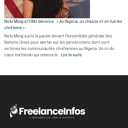
tout
défoncé,
il
parle
Nicki Minaj à l’ONU dénonce : « Au Nigeria, on chasse et on tue les
avec
chrétiens »
ses
Nicki Minaj a pris la parole devant l’Assemblée générale des
tripes »
Nations Unies pour alerter sur les persécutions dont sont
victimes les communautés chrétiennes au Nigeria. Un cri du
:
cœur inattendu qui relance le…
Lire la suite
Nicki
Minaj
à
l’ONU
dénonce
:
«
Au
Nigeria,
on
chasse