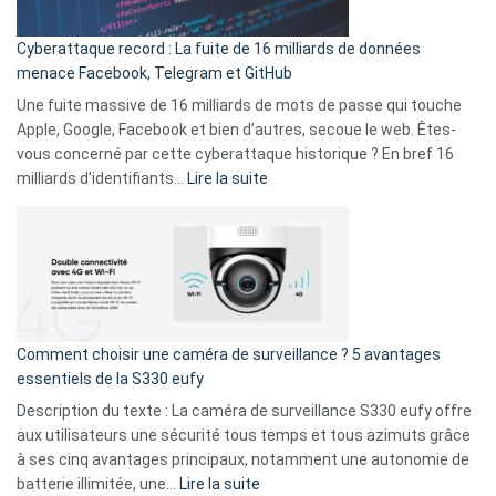
Party
pour
Cyberattaque record : La fuite de 16 milliards de données
comparer
menace Facebook, Telegram et GitHub
vos
goûts
Une fuite massive de 16 milliards de mots de passe qui touche
musicaux
Apple, Google, Facebook et bien d’autres, secoue le web. Êtes-
avec
vous concerné par cette cyberattaque historique ? En bref 16
9
:
milliards d’identifiants…
Lire la suite
amis
Cyberattaque
!
record
:
La
fuite
de
16
Comment choisir une caméra de surveillance ? 5 avantages
milliards
essentiels de la S330 eufy
de
Description du texte : La caméra de surveillance S330 eufy offre
données
aux utilisateurs une sécurité tous temps et tous azimuts grâce
menace
à ses cinq avantages principaux, notamment une autonomie de
Facebook,
:
batterie illimitée, une…
Lire la suite
Telegram