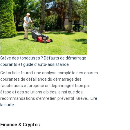
choisir
une
caméra
de
surveillance
?
5
avantages
essentiels
Grève des tondeuses ? Défauts de démarrage
de
courants et guide d’auto-assistance
la
S330
Cet article fournit une analyse complète des causes
eufy
courantes de défaillance du démarrage des
faucheuses et propose un dépannage étape par
étape et des solutions ciblées, ainsi que des
recommandations d’entretien préventif. Grève…
Lire
:
la suite
Grève
des
tondeuses
Finance & Crypto :
?