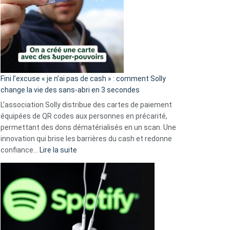
Fini l’excuse « je n’ai pas de cash » : comment Solly
change la vie des sans-abri en 3 secondes
L’association Solly distribue des cartes de paiement
équipées de QR codes aux personnes en précarité,
permettant des dons dématérialisés en un scan. Une
innovation qui brise les barrières du cash et redonne
:
confiance…
Lire la suite
Fini
l’excuse
«
je
n’ai
pas
de