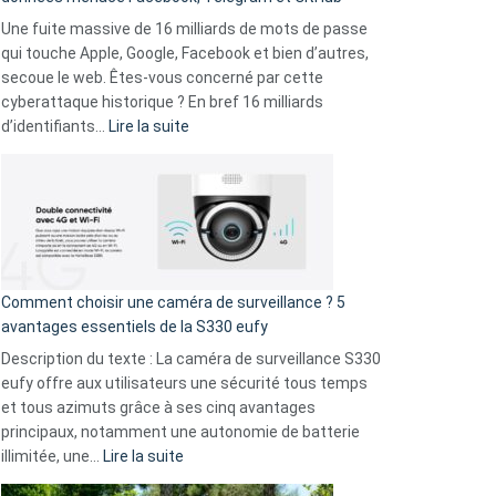
vos
goûts
Une fuite massive de 16 milliards de mots de passe
musicaux
qui touche Apple, Google, Facebook et bien d’autres,
avec
secoue le web. Êtes-vous concerné par cette
9
cyberattaque historique ? En bref 16 milliards
amis
:
d’identifiants…
Lire la suite
!
Cyberattaque
record
:
La
fuite
de
16
Comment choisir une caméra de surveillance ? 5
milliards
avantages essentiels de la S330 eufy
de
Description du texte : La caméra de surveillance S330
données
eufy offre aux utilisateurs une sécurité tous temps
menace
et tous azimuts grâce à ses cinq avantages
Facebook,
principaux, notamment une autonomie de batterie
Telegram
:
illimitée, une…
Lire la suite
et
Comment
GitHub