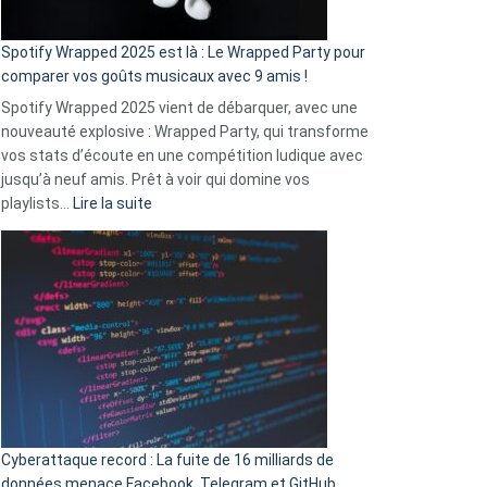
cash
»
Spotify Wrapped 2025 est là : Le Wrapped Party pour
:
comparer vos goûts musicaux avec 9 amis !
comment
Spotify Wrapped 2025 vient de débarquer, avec une
Solly
nouveauté explosive : Wrapped Party, qui transforme
change
vos stats d’écoute en une compétition ludique avec
la
jusqu’à neuf amis. Prêt à voir qui domine vos
vie
:
playlists…
Lire la suite
des
Spotify
sans-
Wrapped
abri
2025
en
est
3
là
secondes
:
Le
Wrapped
Party
pour
Cyberattaque record : La fuite de 16 milliards de
comparer
données menace Facebook, Telegram et GitHub