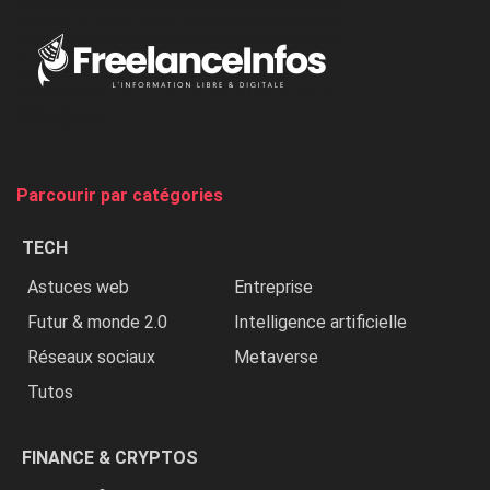
«
Au
Nigeria,
on
chasse
et
on
tue
Parcourir par catégories
les
chrétiens
TECH
»
Astuces web
Entreprise
Futur & monde 2.0
Intelligence artificielle
Réseaux sociaux
Metaverse
Tutos
FINANCE & CRYPTOS