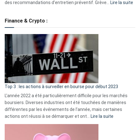
:
des recommandations d’entretien préventif. Grève…
Lire la suite
Grè
de
Finance & Crypto :
to
?
Déf
de
dé
cou
et
gui
d’a
ass
Top 3 : les actions à surveiller en bourse pour début 2023
L’année 2022 a été particulièrement difficile pour les marchés
boursiers. Diverses industries ont été touchées de manières
différentes par les événements de l’année, mais certaines
:
actions ont réussi à se démarquer et ont…
Lire la suite
Top
3
: