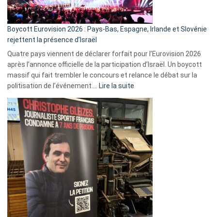
Boycott Eurovision 2026 : Pays-Bas, Espagne, Irlande et Slovénie
rejettent la présence d’Israël
Quatre pays viennent de déclarer forfait pour l’Eurovision 2026
après l’annonce officielle de la participation d’Israël. Un boycott
massif qui fait trembler le concours et relance le débat sur la
:
politisation de l’événement.…
Lire la suite
Boycott
Eurovision
2026
:
Pays-
Bas,
Espagne,
Irlande
et
Slovénie
rejettent
la