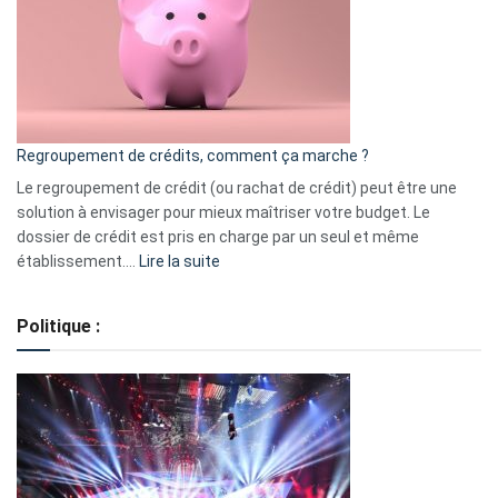
les
actions
à
surveiller
en
bourse
Regroupement de crédits, comment ça marche ?
pour
début
Le regroupement de crédit (ou rachat de crédit) peut être une
2023
solution à envisager pour mieux maîtriser votre budget. Le
dossier de crédit est pris en charge par un seul et même
:
établissement.…
Lire la suite
Regroupement
de
Politique :
crédits,
comment
ça
marche
?