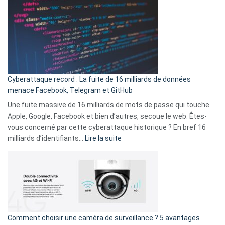
est
en
là
3
:
secondes
Le
Wrapped
Party
pour
Cyberattaque record : La fuite de 16 milliards de données
comparer
menace Facebook, Telegram et GitHub
vos
goûts
Une fuite massive de 16 milliards de mots de passe qui touche
musicaux
Apple, Google, Facebook et bien d’autres, secoue le web. Êtes-
avec
vous concerné par cette cyberattaque historique ? En bref 16
9
:
milliards d’identifiants…
Lire la suite
amis
Cyberattaque
!
record
:
La
fuite
de
16
Comment choisir une caméra de surveillance ? 5 avantages