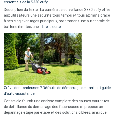
milliards
essentiels de la S330 eufy
de
Description du texte : La caméra de surveillance S330 eufy offre
données
aux utilisateurs une sécurité tous temps et tous azimuts grâce
menace
à ses cinq avantages principaux, notamment une autonomie de
Facebook,
:
batterie illimitée, une…
Lire la suite
Telegram
Comment
et
choisir
GitHub
une
caméra
de
surveillance
?
5
avantages
essentiels
Grève des tondeuses ? Défauts de démarrage courants et guide
de
d’auto-assistance
la
S330
Cet article fournit une analyse complète des causes courantes
eufy
de défaillance du démarrage des faucheuses et propose un
dépannage étape par étape et des solutions ciblées, ainsi que