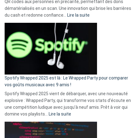
QR codes aux personnes en précarité, permettant des dons
dématérialisés en un scan. Une innovation qui brise les barrières
:
du cash et redonne confiance…
Lire la suite
Fini
l’excuse
«
je
n’ai
pas
de
cash
»
Spotify Wrapped 2025 est là : Le Wrapped Party pour comparer
:
vos goûts musicaux avec 9 amis !
comment
Spotify Wrapped 2025 vient de débarquer, avec une nouveauté
Solly
explosive : Wrapped Party, qui transforme vos stats d’écoute en
change
une compétition ludique avec jusqu’à neuf amis. Prêt à voir qui
la
:
domine vos playlists…
Lire la suite
vie
Spotify
des
Wrapped
sans-
2025
abri