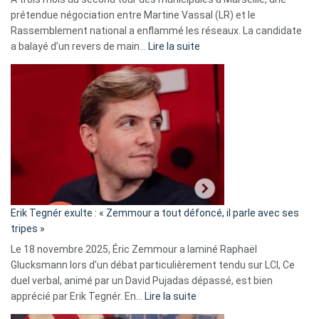
prétendue négociation entre Martine Vassal (LR) et le
Rassemblement national a enflammé les réseaux. La candidate
:
a balayé d’un revers de main…
Lire la suite
Martine
Vassal
accusée
d’alliance
secrète
avec
le
RN
:
«
Erik Tegnér exulte : « Zemmour a tout défoncé, il parle avec ses
C’est
tripes »
une
Le 18 novembre 2025, Éric Zemmour a laminé Raphaël
fake
Glucksmann lors d’un débat particulièrement tendu sur LCI, Ce
news
duel verbal, animé par un David Pujadas dépassé, est bien
»
:
apprécié par Erik Tegnér. En…
Lire la suite
Erik