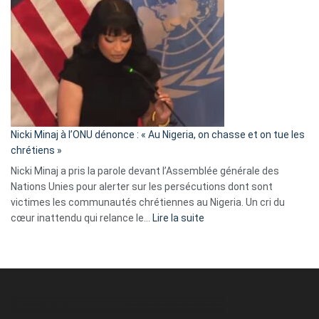
Tegnér
exulte
:
« Zemmour
a
tout
défoncé,
il
parle
Nicki Minaj à l’ONU dénonce : « Au Nigeria, on chasse et on tue les
avec
chrétiens »
ses
Nicki Minaj a pris la parole devant l’Assemblée générale des
tripes »
Nations Unies pour alerter sur les persécutions dont sont
victimes les communautés chrétiennes au Nigeria. Un cri du
:
cœur inattendu qui relance le…
Lire la suite
Nicki
Minaj
à
l’ONU
dénonce
: