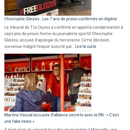
présence
d’Israël
Christophe Gleizes : Les 7 ans de prison confirmés en Algérie
Le tribunal de Tizi Ouzou a confirmé en appel la condamnation à
sept ans de prison ferme du journaliste sportif Christophe
Gleizes, accusé d’apologie du terrorisme. Cette décision,
:
survenue malgré l’espoir suscité par…
Lire la suite
Christophe
Gleizes
:
Les
7
ans
de
prison
confirmés
en
Martine Vassal accusée d’alliance secrète avec le RN : « C’est
Algérie
une fake news »
À trois mois du second tour des municipales à Marseille, une