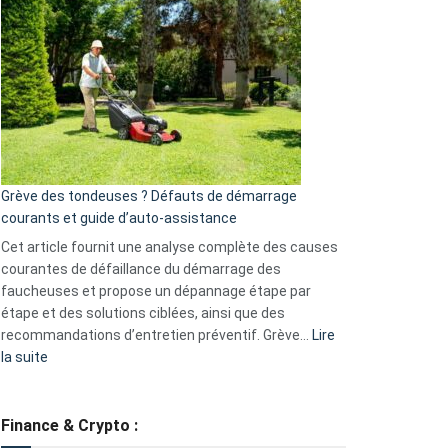
choisir
une
caméra
de
surveillance
?
5
avantages
essentiels
Grève des tondeuses ? Défauts de démarrage
de
courants et guide d’auto-assistance
la
S330
Cet article fournit une analyse complète des causes
eufy
courantes de défaillance du démarrage des
faucheuses et propose un dépannage étape par
étape et des solutions ciblées, ainsi que des
recommandations d’entretien préventif. Grève…
Lire
:
la suite
Grève
des
tondeuses
Finance & Crypto :
?