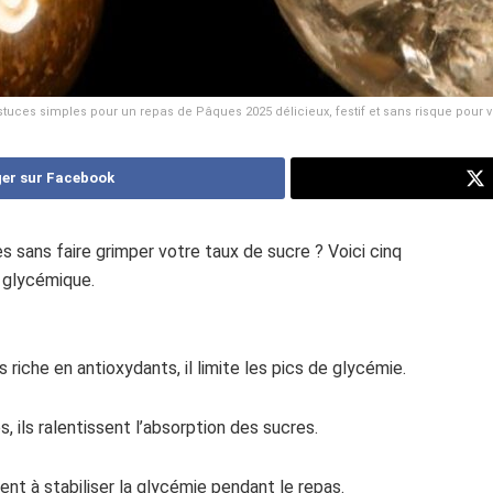
stuces simples pour un repas de Pâques 2025 délicieux, festif et sans risque pour votr
er sur Facebook
 sans faire grimper votre taux de sucre ? Voici cinq
e glycémique.
s riche en antioxydants, il limite les pics de glycémie.
s, ils ralentissent l’absorption des sucres.
ident à stabiliser la glycémie pendant le repas.