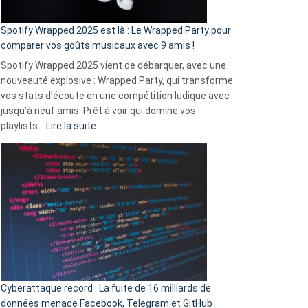
cash
»
Spotify Wrapped 2025 est là : Le Wrapped Party pour
:
comparer vos goûts musicaux avec 9 amis !
comment
Spotify Wrapped 2025 vient de débarquer, avec une
Solly
nouveauté explosive : Wrapped Party, qui transforme
change
vos stats d’écoute en une compétition ludique avec
la
jusqu’à neuf amis. Prêt à voir qui domine vos
vie
:
playlists…
Lire la suite
des
Spotify
sans-
Wrapped
abri
2025
en
est
3
là
secondes
:
Le
Wrapped
Party
pour
Cyberattaque record : La fuite de 16 milliards de
comparer
données menace Facebook, Telegram et GitHub
vos