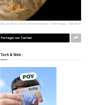
e glycémie, tout en restant équilibré. Crédit image : staticflickr
Partager sur Twitter
Tech & Web :