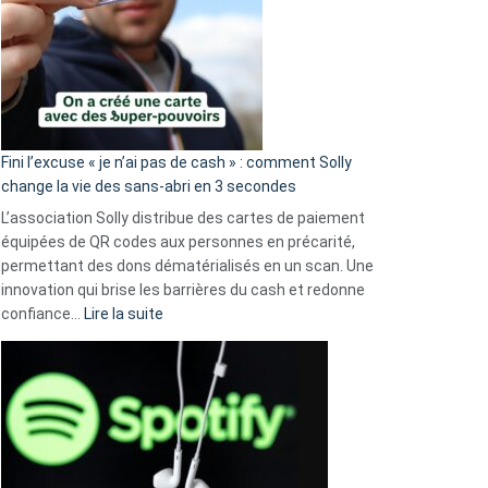
Fini l’excuse « je n’ai pas de cash » : comment Solly
change la vie des sans-abri en 3 secondes
L’association Solly distribue des cartes de paiement
équipées de QR codes aux personnes en précarité,
permettant des dons dématérialisés en un scan. Une
innovation qui brise les barrières du cash et redonne
:
confiance…
Lire la suite
Fini
l’excuse
«
je
n’ai
pas
de