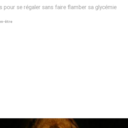
 pour se régaler sans faire flamber sa glycémie
en-être