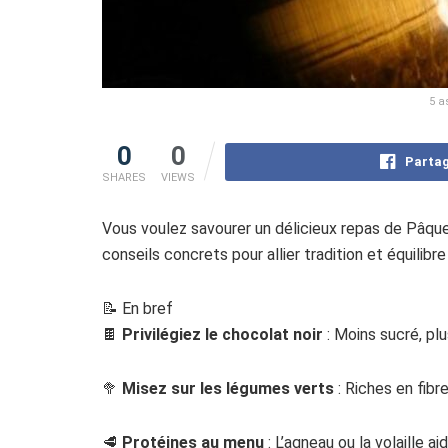
5 a
0
0
Partag
SHARES
VIEWS
Vous voulez savourer un délicieux repas de Pâques
conseils concrets pour allier tradition et équilibr
📝 En bref
🍫
Privilégiez le chocolat noir
: Moins sucré, plu
🥦
Misez sur les légumes verts
: Riches en fibre
🥩
Protéines au menu
: L’agneau ou la volaille a