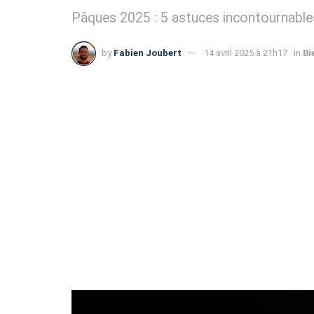
Pâques 2025 : 5 astuces incontournables
by
Fabien Joubert
14 avril 2025 à 21h17
in
Bi