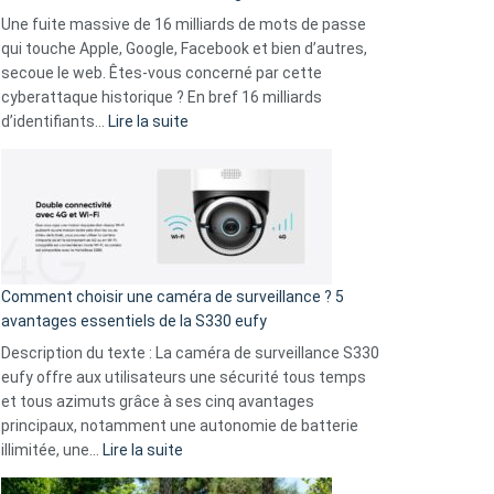
goûts
Une fuite massive de 16 milliards de mots de passe
musicaux
qui touche Apple, Google, Facebook et bien d’autres,
avec
secoue le web. Êtes-vous concerné par cette
9
cyberattaque historique ? En bref 16 milliards
amis
:
d’identifiants…
Lire la suite
!
Cyberattaque
record
:
La
fuite
de
16
Comment choisir une caméra de surveillance ? 5
milliards
avantages essentiels de la S330 eufy
de
Description du texte : La caméra de surveillance S330
données
eufy offre aux utilisateurs une sécurité tous temps
menace
et tous azimuts grâce à ses cinq avantages
Facebook,
principaux, notamment une autonomie de batterie
Telegram
:
illimitée, une…
Lire la suite
et
Comment
GitHub