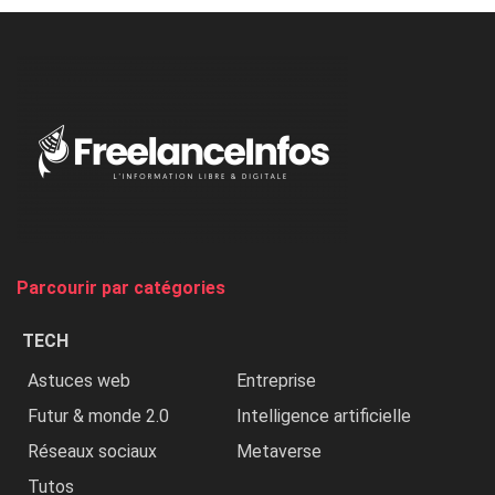
à
l’ONU
dénonce
:
«
Au
Nigeria,
on
chasse
et
on
tue
Parcourir par catégories
les
chrétiens
TECH
»
Astuces web
Entreprise
Futur & monde 2.0
Intelligence artificielle
Réseaux sociaux
Metaverse
Tutos