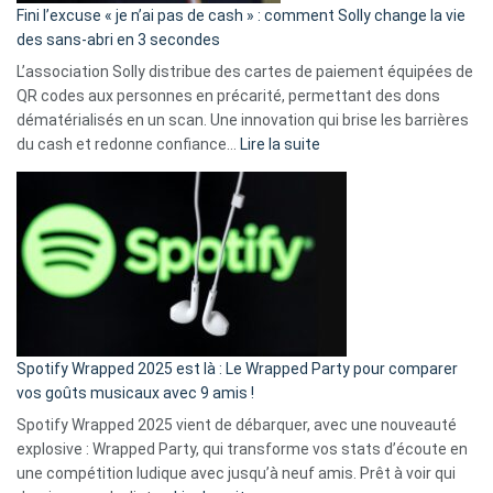
Fini l’excuse « je n’ai pas de cash » : comment Solly change la vie
des sans-abri en 3 secondes
L’association Solly distribue des cartes de paiement équipées de
QR codes aux personnes en précarité, permettant des dons
dématérialisés en un scan. Une innovation qui brise les barrières
:
du cash et redonne confiance…
Lire la suite
Fini
l’excuse
«
je
n’ai
pas
de
cash
»
Spotify Wrapped 2025 est là : Le Wrapped Party pour comparer
:
vos goûts musicaux avec 9 amis !
comment
Spotify Wrapped 2025 vient de débarquer, avec une nouveauté
Solly
explosive : Wrapped Party, qui transforme vos stats d’écoute en
change
une compétition ludique avec jusqu’à neuf amis. Prêt à voir qui
la