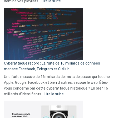
:
domine vos playlists…
Lire la suite
vie
Spotify
des
Wrapped
sans-
2025
abri
est
en
là
3
:
secondes
Le
Wrapped
Party
pour
Cyberattaque record : La fuite de 16 milliards de données
comparer
menace Facebook, Telegram et GitHub
vos
goûts
Une fuite massive de 16 milliards de mots de passe qui touche
musicaux
Apple, Google, Facebook et bien d’autres, secoue le web. Êtes-
avec
vous concerné par cette cyberattaque historique ? En bref 16
9
:
milliards d’identifiants…
Lire la suite
amis
Cyberattaque
!
record
:
La