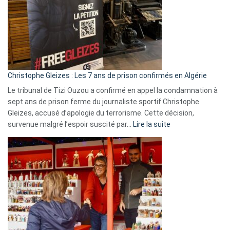
et
Slovénie
rejettent
la
présence
d’Israël
Christophe Gleizes : Les 7 ans de prison confirmés en Algérie
Le tribunal de Tizi Ouzou a confirmé en appel la condamnation à
sept ans de prison ferme du journaliste sportif Christophe
Gleizes, accusé d’apologie du terrorisme. Cette décision,
:
survenue malgré l’espoir suscité par…
Lire la suite
Christophe
Gleizes
:
Les
7
ans
de
prison
confirmés