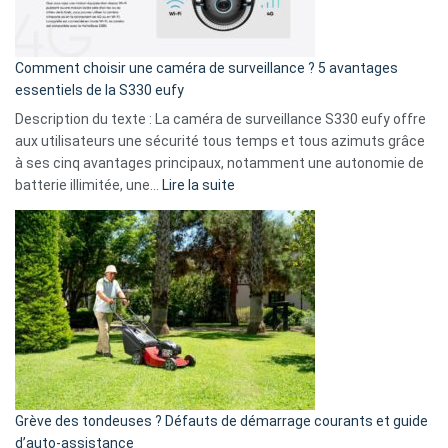
fuite
de
16
Comment choisir une caméra de surveillance ? 5 avantages
milliards
essentiels de la S330 eufy
de
Description du texte : La caméra de surveillance S330 eufy offre
données
aux utilisateurs une sécurité tous temps et tous azimuts grâce
menace
à ses cinq avantages principaux, notamment une autonomie de
Facebook,
:
batterie illimitée, une…
Lire la suite
Telegram
Comment
et
choisir
GitHub
une
caméra
de
surveillance
?
5
avantages
essentiels
Grève des tondeuses ? Défauts de démarrage courants et guide
de
d’auto-assistance
la