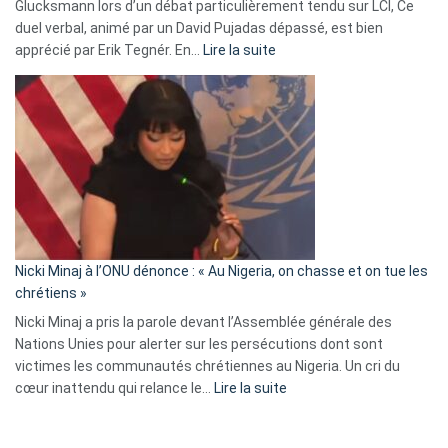
Glucksmann lors d’un débat particulièrement tendu sur LCI, Ce
news
duel verbal, animé par un David Pujadas dépassé, est bien
»
:
apprécié par Erik Tegnér. En…
Lire la suite
Erik
Tegnér
exulte
:
« Zemmour
a
tout
défoncé,
il
parle
Nicki Minaj à l’ONU dénonce : « Au Nigeria, on chasse et on tue les
avec
chrétiens »
ses
Nicki Minaj a pris la parole devant l’Assemblée générale des
tripes »
Nations Unies pour alerter sur les persécutions dont sont
victimes les communautés chrétiennes au Nigeria. Un cri du
:
cœur inattendu qui relance le…
Lire la suite
Nicki
Minaj