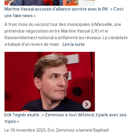
en
Martine Vassal accusée d’alliance secrète avec le RN : « C’est
Algérie
une fake news »
À trois mois du second tour des municipales à Marseille, une
prétendue négociation entre Martine Vassal (LR) et le
Rassemblement national a enflammé les réseaux. La candidate
:
a balayé d’un revers de main…
Lire la suite
Martine
Vassal
accusée
d’alliance
secrète
avec
le
RN
:
«
Erik Tegnér exulte : « Zemmour a tout défoncé, il parle avec ses
C’est
tripes »
une
Le 18 novembre 2025, Éric Zemmour a laminé Raphaël
fake