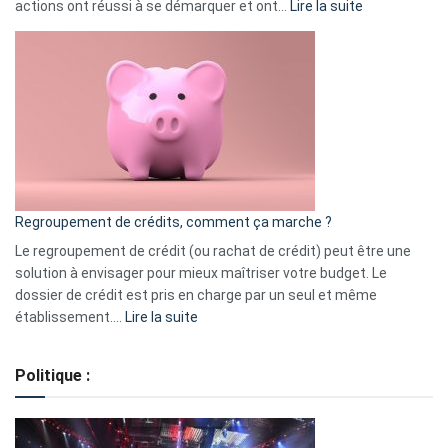
:
actions ont réussi à se démarquer et ont…
Lire la suite
Top
3
:
les
actions
à
surveiller
en
bourse
Regroupement de crédits, comment ça marche ?
pour
début
Le regroupement de crédit (ou rachat de crédit) peut être une
2023
solution à envisager pour mieux maîtriser votre budget. Le
dossier de crédit est pris en charge par un seul et même
:
établissement.…
Lire la suite
Regroupement
de
Politique :
crédits,
comment
ça
marche