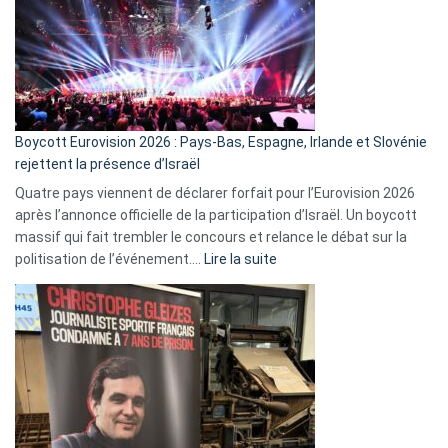
?
Boycott Eurovision 2026 : Pays-Bas, Espagne, Irlande et Slovénie
rejettent la présence d’Israël
Quatre pays viennent de déclarer forfait pour l’Eurovision 2026
après l’annonce officielle de la participation d’Israël. Un boycott
massif qui fait trembler le concours et relance le débat sur la
:
politisation de l’événement.…
Lire la suite
Boycott
Eurovision
2026
:
Pays-
Bas,
Espagne,
Irlande