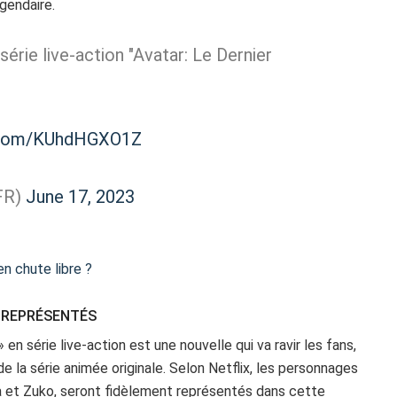
gendaire.
érie live-action "Avatar: Le Dernier
r.com/KUhdHGXO1Z
FR)
June 17, 2023
n chute libre ?
 REPRÉSENTÉS
» en série live-action est une nouvelle qui va ravir les fans,
de la série animée originale. Selon Netflix, les personnages
kka et Zuko, seront fidèlement représentés dans cette