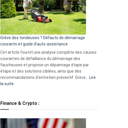
de
surveillance
?
5
avantages
essentiels
Grève des tondeuses ? Défauts de démarrage
de
courants et guide d’auto-assistance
la
S330
Cet article fournit une analyse complète des causes
eufy
courantes de défaillance du démarrage des
faucheuses et propose un dépannage étape par
étape et des solutions ciblées, ainsi que des
recommandations d’entretien préventif. Grève…
Lire
:
la suite
Grève
des
tondeuses
Finance & Crypto :
?
Défauts
de
démarrage