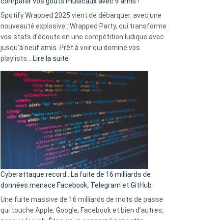
comparer vos goûts musicaux avec 9 amis !
comment
Spotify Wrapped 2025 vient de débarquer, avec une
Solly
nouveauté explosive : Wrapped Party, qui transforme
change
vos stats d’écoute en une compétition ludique avec
la
jusqu’à neuf amis. Prêt à voir qui domine vos
vie
:
playlists…
Lire la suite
des
Spotify
sans-
Wrapped
abri
2025
en
est
3
là
secondes
:
Le
Wrapped
Party
pour
Cyberattaque record : La fuite de 16 milliards de
comparer
données menace Facebook, Telegram et GitHub
vos
goûts
Une fuite massive de 16 milliards de mots de passe
musicaux
qui touche Apple, Google, Facebook et bien d’autres,
avec