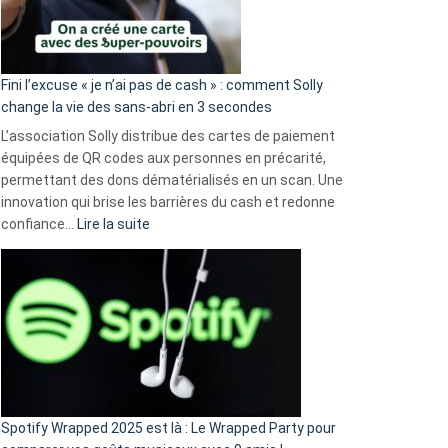
Fini l’excuse « je n’ai pas de cash » : comment Solly
change la vie des sans-abri en 3 secondes
L’association Solly distribue des cartes de paiement
équipées de QR codes aux personnes en précarité,
permettant des dons dématérialisés en un scan. Une
innovation qui brise les barrières du cash et redonne
:
confiance…
Lire la suite
Fini
l’excuse
«
je
n’ai
pas
de
cash
»
Spotify Wrapped 2025 est là : Le Wrapped Party pour
: