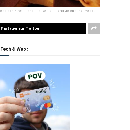
saison 2 très attendue et "Avatar" prend vie en série live-action.
Partager sur Twitter
Tech & Web :