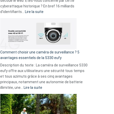
secoue le web. Êtes-vous concerné par cette
9
cyberattaque historique ? En bref 16 milliards
amis
:
d’identifiants…
Lire la suite
!
Cyberattaque
record
:
La
fuite
de
16
Comment choisir une caméra de surveillance ? 5
milliards
avantages essentiels de la S330 eufy
de
Description du texte : La caméra de surveillance S330
données
eufy offre aux utilisateurs une sécurité tous temps
menace
et tous azimuts grâce à ses cinq avantages
Facebook,
principaux, notamment une autonomie de batterie
Telegram
:
illimitée, une…
Lire la suite
et
Comment
GitHub
choisir
une
caméra