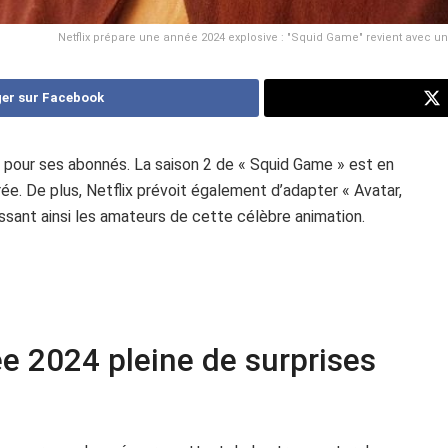
Netflix prépare une année 2024 explosive : "Squid Game" revient avec une 
er sur Facebook
s pour ses abonnés. La saison 2 de « Squid Game » est en
rée. De plus, Netflix prévoit également d’adapter « Avatar,
avissant ainsi les amateurs de cette célèbre animation.
ée 2024 pleine de surprises