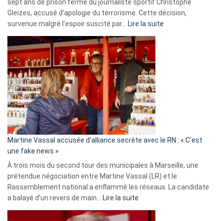
sept ans de prison ferme du journaliste sportif Christophe
Gleizes, accusé d’apologie du terrorisme. Cette décision,
:
survenue malgré l’espoir suscité par…
Lire la suite
Christophe
Gleizes
:
Les
7
ans
de
prison
confirmés
en
Martine Vassal accusée d’alliance secrète avec le RN : « C’est
Algérie
une fake news »
À trois mois du second tour des municipales à Marseille, une
prétendue négociation entre Martine Vassal (LR) et le
Rassemblement national a enflammé les réseaux. La candidate
:
a balayé d’un revers de main…
Lire la suite
Martine
Vassal