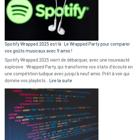
«
je
n’ai
pas
de
cash
»
Spotify Wrapped 2025 est là : Le Wrapped Party pour comparer
:
vos goûts musicaux avec 9 amis !
comment
Spotify Wrapped 2025 vient de débarquer, avec une nouveauté
Solly
explosive : Wrapped Party, qui transforme vos stats d’écoute en
change
une compétition ludique avec jusqu’à neuf amis. Prêt à voir qui
la
:
domine vos playlists…
Lire la suite
vie
Spotify
des
Wrapped
sans-
2025
abri
est
en
là
3
:
secondes
Le
Wrapped