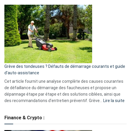
Telegram
Comment
et
choisir
GitHub
une
caméra
de
surveillance
?
5
avantages
essentiels
Grève des tondeuses ? Défauts de démarrage courants et guide
de
d’auto-assistance
la
S330
Cet article fournit une analyse complète des causes courantes
eufy
de défaillance du démarrage des faucheuses et propose un
dépannage étape par étape et des solutions ciblées, ainsi que
:
des recommandations d’entretien préventif. Grève…
Lire la suite
Grè
de
Finance & Crypto :
to
?