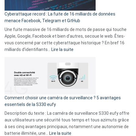
Party
pour
Cyberattaque record : La fuite de 16 milliards de données
comparer
menace Facebook, Telegram et GitHub
vos
goûts
Une fuite massive de 16 milliards de mots de passe qui touche
musicaux
Apple, Google, Facebook et bien d’autres, secoue le web. Êtes-
avec
vous concerné par cette cyberattaque historique ? En bref 16
9
:
milliards d’identifiants…
Lire la suite
amis
Cyberattaque
!
record
:
La
fuite
de
16
Comment choisir une caméra de surveillance ? 5 avantages
milliards
essentiels de la S330 eufy
de
Description du texte : La caméra de surveillance S330 eufy offre
données
aux utilisateurs une sécurité tous temps et tous azimuts grâce
menace
à ses cinq avantages principaux, notamment une autonomie de
Facebook,
:
batterie illimitée, une…
Lire la suite