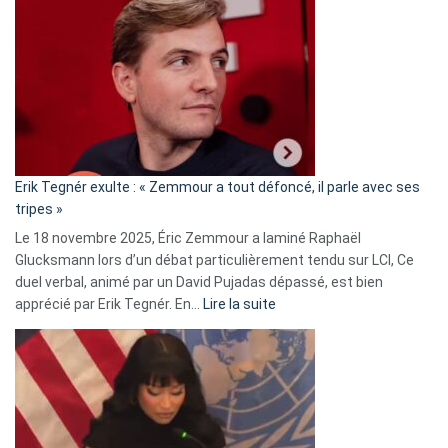
accusée
d’alliance
secrète
avec
le
RN
:
«
Erik Tegnér exulte : « Zemmour a tout défoncé, il parle avec ses
C’est
tripes »
une
Le 18 novembre 2025, Éric Zemmour a laminé Raphaël
fake
Glucksmann lors d’un débat particulièrement tendu sur LCI, Ce
news
duel verbal, animé par un David Pujadas dépassé, est bien
»
:
apprécié par Erik Tegnér. En…
Lire la suite
Erik
Tegnér
exulte
:
« Zemmour
a