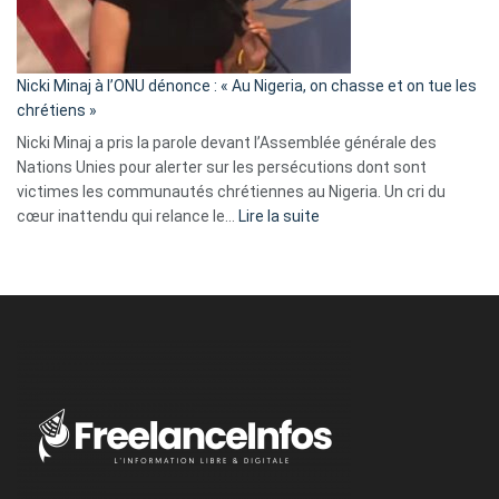
tout
défoncé,
il
parle
Nicki Minaj à l’ONU dénonce : « Au Nigeria, on chasse et on tue les
avec
chrétiens »
ses
Nicki Minaj a pris la parole devant l’Assemblée générale des
tripes »
Nations Unies pour alerter sur les persécutions dont sont
victimes les communautés chrétiennes au Nigeria. Un cri du
:
cœur inattendu qui relance le…
Lire la suite
Nicki
Minaj
à
l’ONU
dénonce
:
«
Au
Nigeria,
on
chasse