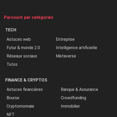
et
on
tue
Parcourir par catégories
les
chrétiens
TECH
»
Astuces web
Entreprise
Futur & monde 2.0
Intelligence artificielle
Réseaux sociaux
Metaverse
Tutos
FINANCE & CRYPTOS
Astuces financières
Banque & Assurance
Bourse
Crowdfunding
Cryptomonnaie
Immobilier
NFT