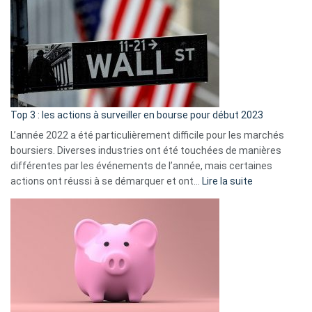
Déf
de
dé
cou
et
gui
d’a
ass
Top 3 : les actions à surveiller en bourse pour début 2023
L’année 2022 a été particulièrement difficile pour les marchés
boursiers. Diverses industries ont été touchées de manières
différentes par les événements de l’année, mais certaines
:
actions ont réussi à se démarquer et ont…
Lire la suite
Top
3
:
les
actions
à
surveiller
en