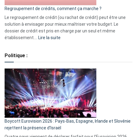
bourse
Regroupement de crédits, comment ça marche ?
pour
début
Le regroupement de crédit (ou rachat de crédit) peut être une
2023
solution à envisager pour mieux maîtriser votre budget. Le
dossier de crédit est pris en charge par un seul et même
:
établissement.…
Lire la suite
Regroupement
de
Politique :
crédits,
comment
ça
marche
?
Boycott Eurovision 2026 : Pays-Bas, Espagne, Irlande et Slovénie
rejettent la présence d’Israël
Quatre pays viennent de déclarer forfait pour l’Eurovision 2026