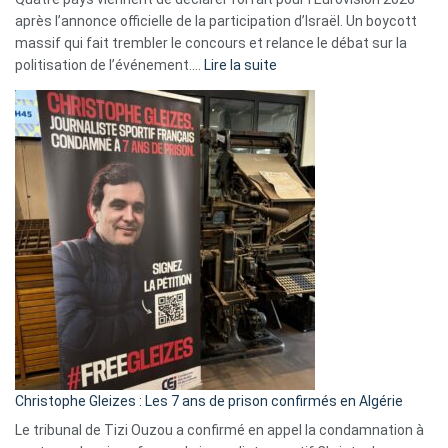
après l’annonce officielle de la participation d’Israël. Un boycott
massif qui fait trembler le concours et relance le débat sur la
:
politisation de l’événement.…
Lire la suite
Boycott
Eurovision
2026
:
Pays-
Bas,
Espagne,
Irlande
et
Slovénie
rejettent
la
présence
d’Israël
Christophe Gleizes : Les 7 ans de prison confirmés en Algérie
Le tribunal de Tizi Ouzou a confirmé en appel la condamnation à