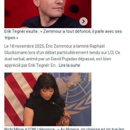
avec
le
RN
:
«
Erik Tegnér exulte : « Zemmour a tout défoncé, il parle avec ses
C’est
tripes »
une
Le 18 novembre 2025, Éric Zemmour a laminé Raphaël
fake
Glucksmann lors d’un débat particulièrement tendu sur LCI, Ce
news
duel verbal, animé par un David Pujadas dépassé, est bien
»
:
apprécié par Erik Tegnér. En…
Lire la suite
Erik
Tegnér
exulte
:
« Zemmour
a
tout
défoncé,
il
parle
Nicki Minaj à l’ONU dénonce : « Au Nigeria, on chasse et on tue les