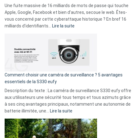
goûts
Une fuite massive de 16 milliards de mots de passe qui touche
musicaux
Apple, Google, Facebook et bien d’autres, secoue le web. Êtes-
avec
vous concerné par cette cyberattaque historique ? En bref 16
9
:
milliards d’identifiants…
Lire la suite
amis
Cyberattaque
!
record
:
La
fuite
de
16
Comment choisir une caméra de surveillance ? 5 avantages
milliards
essentiels de la S330 eufy
de
Description du texte : La caméra de surveillance S330 eufy offre
données
aux utilisateurs une sécurité tous temps et tous azimuts grâce
menace
à ses cinq avantages principaux, notamment une autonomie de
Facebook,
:
batterie illimitée, une…
Lire la suite
Telegram
Comment
et
choisir
GitHub
une
caméra