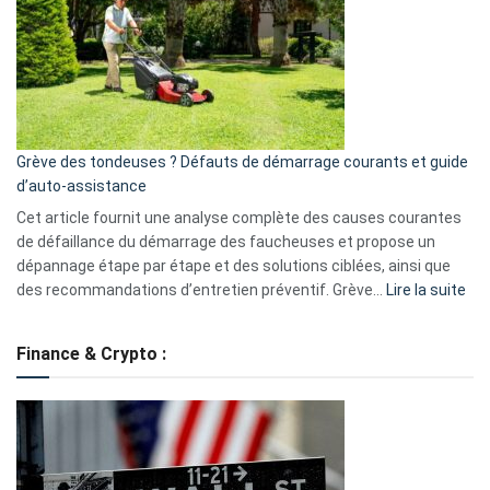
de
surveillance
?
5
avantages
essentiels
Grève des tondeuses ? Défauts de démarrage courants et guide
de
d’auto-assistance
la
S330
Cet article fournit une analyse complète des causes courantes
eufy
de défaillance du démarrage des faucheuses et propose un
dépannage étape par étape et des solutions ciblées, ainsi que
:
des recommandations d’entretien préventif. Grève…
Lire la suite
Grè
de
Finance & Crypto :
to
?
Déf
de
dé
cou