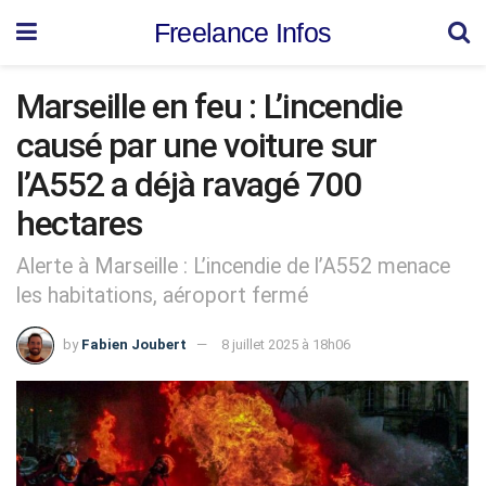
Freelance Infos
Marseille en feu : L’incendie
causé par une voiture sur
l’A552 a déjà ravagé 700
hectares
Alerte à Marseille : L’incendie de l’A552 menace
les habitations, aéroport fermé
by
Fabien Joubert
8 juillet 2025 à 18h06