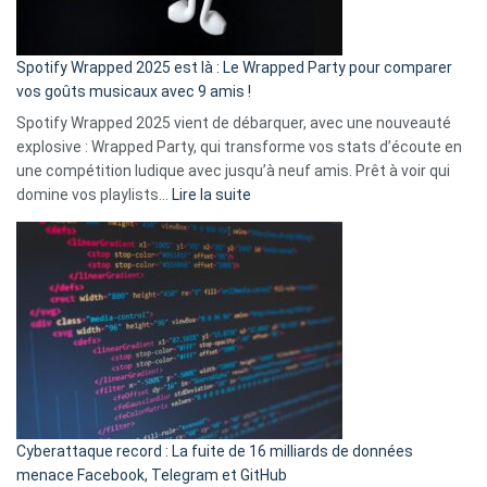
de
cash
»
Spotify Wrapped 2025 est là : Le Wrapped Party pour comparer
:
vos goûts musicaux avec 9 amis !
comment
Spotify Wrapped 2025 vient de débarquer, avec une nouveauté
Solly
explosive : Wrapped Party, qui transforme vos stats d’écoute en
change
une compétition ludique avec jusqu’à neuf amis. Prêt à voir qui
la
:
domine vos playlists…
Lire la suite
vie
Spotify
des
Wrapped
sans-
2025
abri
est
en
là
3
:
secondes
Le
Wrapped
Party
pour
Cyberattaque record : La fuite de 16 milliards de données
comparer
menace Facebook, Telegram et GitHub
vos