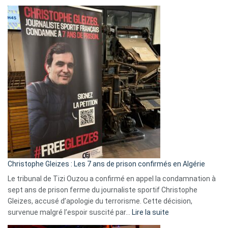
Boycott
Eurovision
2026
:
Pays-
Bas,
Espagne,
Irlande
et
Slovénie
rejettent
la
présence
d’Israël
Christophe Gleizes : Les 7 ans de prison confirmés en Algérie
Le tribunal de Tizi Ouzou a confirmé en appel la condamnation à
sept ans de prison ferme du journaliste sportif Christophe
Gleizes, accusé d’apologie du terrorisme. Cette décision,
:
survenue malgré l’espoir suscité par…
Lire la suite
Christophe