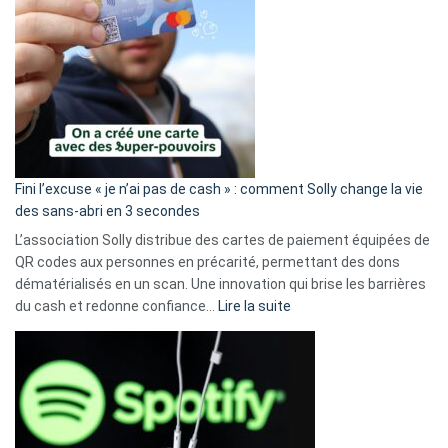
Fini l’excuse « je n’ai pas de cash » : comment Solly change la vie
des sans-abri en 3 secondes
L’association Solly distribue des cartes de paiement équipées de
QR codes aux personnes en précarité, permettant des dons
dématérialisés en un scan. Une innovation qui brise les barrières
:
du cash et redonne confiance…
Lire la suite
Fini
l’excuse
«
je
n’ai
pas