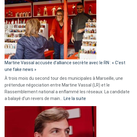
Gleizes
:
Les
7
ans
de
prison
confirmés
en
Martine Vassal accusée d’alliance secrète avec le RN : « C’est
Algérie
une fake news »
À trois mois du second tour des municipales à Marseille, une
prétendue négociation entre Martine Vassal (LR) et le
Rassemblement national a enflammé les réseaux. La candidate
:
a balayé d’un revers de main…
Lire la suite
Martine
Vassal
accusée
d’alliance
secrète