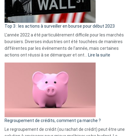
et
gui
d’a
ass
Top 3 : les actions à surveiller en bourse pour début 2023
L’année 2022 a été particulièrement difficile pour les marchés
boursiers. Diverses industries ont été touchées de manières
différentes par les événements de l’année, mais certaines
:
actions ont réussi à se démarquer et ont…
Lire la suite
Top
3
:
les
actions
à
surveiller
en
bourse
Regroupement de crédits, comment ça marche ?
pour
début
Le regroupement de crédit (ou rachat de crédit) peut être une
2023
solution à envisager pour mieux maîtriser votre budget. Le