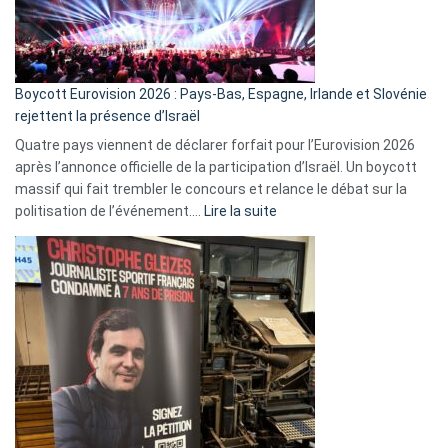
Boycott Eurovision 2026 : Pays-Bas, Espagne, Irlande et Slovénie
rejettent la présence d’Israël
Quatre pays viennent de déclarer forfait pour l’Eurovision 2026
après l’annonce officielle de la participation d’Israël. Un boycott
massif qui fait trembler le concours et relance le débat sur la
:
politisation de l’événement.…
Lire la suite
Boycott
Eurovision
2026
:
Pays-
Bas,
Espagne,
Irlande
et
Slovénie