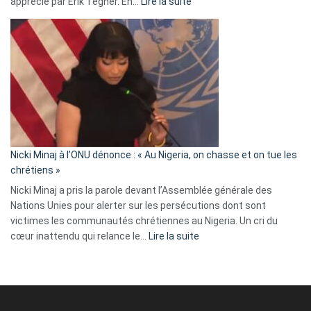
:
apprécié par Erik Tegnér. En…
Lire la suite
Erik
Tegnér
exulte
:
« Zemmour
a
tout
défoncé,
il
parle
Nicki Minaj à l’ONU dénonce : « Au Nigeria, on chasse et on tue les
avec
chrétiens »
ses
Nicki Minaj a pris la parole devant l’Assemblée générale des
tripes »
Nations Unies pour alerter sur les persécutions dont sont
victimes les communautés chrétiennes au Nigeria. Un cri du
:
cœur inattendu qui relance le…
Lire la suite
Nicki
Minaj
à
l’ONU