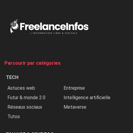
dénonce
:
«
Au
Nigeria,
on
chasse
et
on
tue
Parcourir par catégories
les
chrétiens
TECH
»
Astuces web
Entreprise
Futur & monde 2.0
Intelligence artificielle
Réseaux sociaux
Metaverse
Tutos