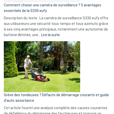
16
Comment choisir une caméra de surveillance ? 5 avantages
milliards
essentiels de la S330 eufy
de
Description du texte : La caméra de surveillance S330 eufy offre
données
aux utilisateurs une sécurité tous temps et tous azimuts grâce
menace
à ses cinq avantages principaux, notamment une autonomie de
Facebook,
:
batterie illimitée, une…
Lire la suite
Telegram
Comment
et
choisir
GitHub
une
caméra
de
surveillance
?
5
avantages
essentiels
Grève des tondeuses ? Défauts de démarrage courants et guide
de
d’auto-assistance
la
S330
Cet article fournit une analyse complète des causes courantes
eufy
de défaillance du démarrage des faucheuses et propose un