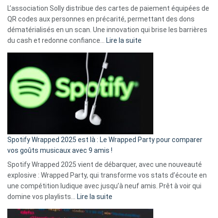
L’association Solly distribue des cartes de paiement équipées de
QR codes aux personnes en précarité, permettant des dons
dématérialisés en un scan. Une innovation qui brise les barrières
:
du cash et redonne confiance…
Lire la suite
Fini
l’excuse
«
je
n’ai
pas
de
cash
»
Spotify Wrapped 2025 est là : Le Wrapped Party pour comparer
:
vos goûts musicaux avec 9 amis !
comment
Spotify Wrapped 2025 vient de débarquer, avec une nouveauté
Solly
explosive : Wrapped Party, qui transforme vos stats d’écoute en
change
une compétition ludique avec jusqu’à neuf amis. Prêt à voir qui
la
:
domine vos playlists…
Lire la suite
vie
Spotify
des
Wrapped