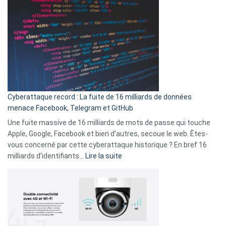
sans-
2025
abri
est
en
là
3
:
secondes
Le
Wrapped
Party
pour
Cyberattaque record : La fuite de 16 milliards de données
comparer
menace Facebook, Telegram et GitHub
vos
goûts
Une fuite massive de 16 milliards de mots de passe qui touche
musicaux
Apple, Google, Facebook et bien d’autres, secoue le web. Êtes-
avec
vous concerné par cette cyberattaque historique ? En bref 16
9
:
milliards d’identifiants…
Lire la suite
amis
Cyberattaque
!
record
:
La
fuite
de