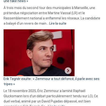
une fake news »
À trois mois du second tour des municipales à Marseille, une
prétendue négociation entre Martine Vassal (LR) et le
Rassemblement national a enflammé les réseaux. La candidate
:
a balayé d’un revers de main…
Lire la suite
Martine
Vassal
accusée
d’alliance
secrète
avec
le
RN
:
«
Erik Tegnér exulte : « Zemmour a tout défoncé, il parle avec ses
C’est
tripes »
une
Le 18 novembre 2025, Éric Zemmour a laminé Raphaël
fake
Glucksmann lors d’un débat particulièrement tendu sur LCI, Ce
news
duel verbal, animé par un David Pujadas dépassé, est bien
»