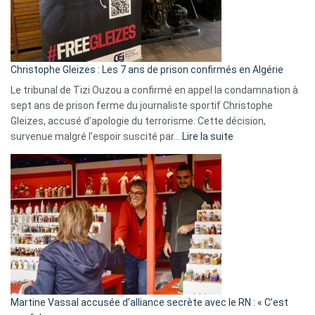
rejettent
la
présence
d’Israël
Christophe Gleizes : Les 7 ans de prison confirmés en Algérie
Le tribunal de Tizi Ouzou a confirmé en appel la condamnation à
sept ans de prison ferme du journaliste sportif Christophe
Gleizes, accusé d’apologie du terrorisme. Cette décision,
:
survenue malgré l’espoir suscité par…
Lire la suite
Christophe
Gleizes
:
Les
7
ans
de
prison
confirmés
en
Martine Vassal accusée d’alliance secrète avec le RN : « C’est
Algérie