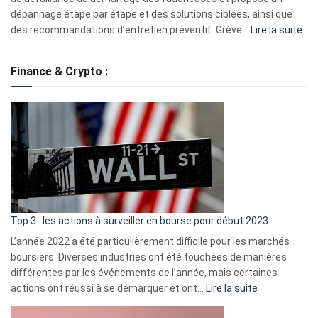
dépannage étape par étape et des solutions ciblées, ainsi que
:
des recommandations d’entretien préventif. Grève…
Lire la suite
Grè
de
Finance & Crypto :
to
?
Déf
de
dé
cou
et
gui
d’a
ass
Top 3 : les actions à surveiller en bourse pour début 2023
L’année 2022 a été particulièrement difficile pour les marchés
boursiers. Diverses industries ont été touchées de manières
différentes par les événements de l’année, mais certaines
:
actions ont réussi à se démarquer et ont…
Lire la suite
Top