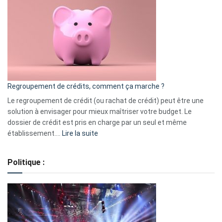
3
:
les
actions
à
surveiller
en
bourse
Regroupement de crédits, comment ça marche ?
pour
début
Le regroupement de crédit (ou rachat de crédit) peut être une
2023
solution à envisager pour mieux maîtriser votre budget. Le
dossier de crédit est pris en charge par un seul et même
:
établissement.…
Lire la suite
Regroupement
de
Politique :
crédits,
comment
ça
marche
?