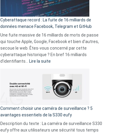
Wrapped
Party
pour
Cyberattaque record : La fuite de 16 milliards de
comparer
données menace Facebook, Telegram et GitHub
vos
goûts
Une fuite massive de 16 milliards de mots de passe
musicaux
qui touche Apple, Google, Facebook et bien d’autres,
avec
secoue le web. Êtes-vous concerné par cette
9
cyberattaque historique ? En bref 16 milliards
amis
:
d’identifiants…
Lire la suite
!
Cyberattaque
record
:
La
fuite
de
16
Comment choisir une caméra de surveillance ? 5
milliards
avantages essentiels de la S330 eufy
de
Description du texte : La caméra de surveillance S330
données
eufy offre aux utilisateurs une sécurité tous temps
menace