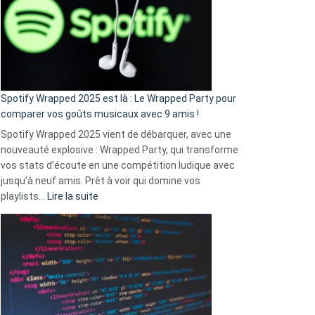
«
je
n’ai
pas
de
cash
»
Spotify Wrapped 2025 est là : Le Wrapped Party pour
:
comparer vos goûts musicaux avec 9 amis !
comment
Spotify Wrapped 2025 vient de débarquer, avec une
Solly
nouveauté explosive : Wrapped Party, qui transforme
change
vos stats d’écoute en une compétition ludique avec
la
jusqu’à neuf amis. Prêt à voir qui domine vos
vie
:
playlists…
Lire la suite
des
Spotify
sans-
Wrapped
abri
2025
en
est
3
là
secondes
:
Le