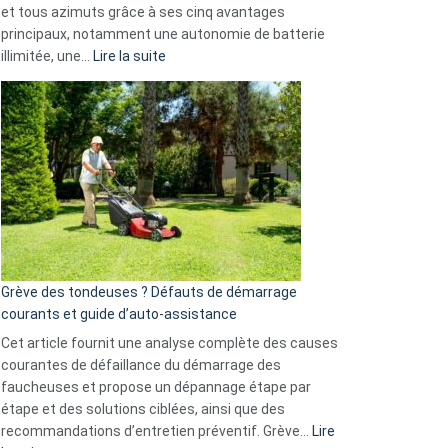
et tous azimuts grâce à ses cinq avantages
Facebook,
principaux, notamment une autonomie de batterie
Telegram
:
illimitée, une…
Lire la suite
et
Comment
GitHub
choisir
une
caméra
de
surveillance
?
5
avantages
essentiels
Grève des tondeuses ? Défauts de démarrage
de
courants et guide d’auto-assistance
la
S330
Cet article fournit une analyse complète des causes
eufy
courantes de défaillance du démarrage des
faucheuses et propose un dépannage étape par
étape et des solutions ciblées, ainsi que des
recommandations d’entretien préventif. Grève…
Lire