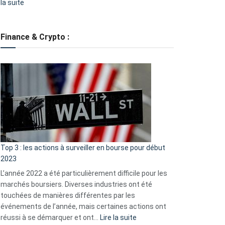
:
la suite
Grève
des
tondeuses
Finance & Crypto :
?
Défauts
de
démarrage
courants
et
guide
d’auto-
assistance
Top 3 : les actions à surveiller en bourse pour début
2023
L’année 2022 a été particulièrement difficile pour les
marchés boursiers. Diverses industries ont été
touchées de manières différentes par les
événements de l’année, mais certaines actions ont
:
réussi à se démarquer et ont…
Lire la suite