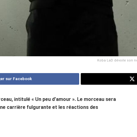
Koba LaD dévoile son no
er sur Facebook
eau, intitulé « Un peu d’amour ». Le morceau sera
une carrière fulgurante et les réactions des