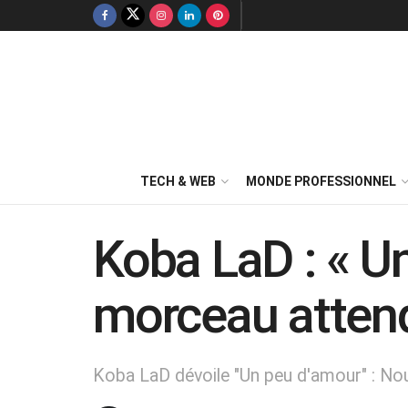
TECH & WEB
MONDE PROFESSIONNEL
Koba LaD : « U
morceau attend
Koba LaD dévoile "Un peu d'amour" : No