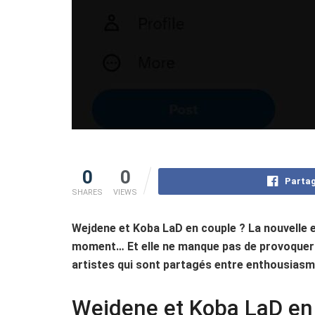
0
0
Partag
SHARES
VIEWS
Wejdene et Koba LaD en couple ? La nouvelle 
moment… Et elle ne manque pas de provoquer 
artistes qui sont partagés entre enthousiasm
Wejdene et Koba LaD en 