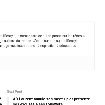
ues lifestyle, je scrute tout ce qui se passe sur les réseaux
ge au bout du monde ! J’écris sur des sujets lifestyle,
artage mes inspirations ! #inspiration #idéecadeau
Next Post
f
AD Laurent annule son meet-up et présente
la
ses excuses à ses followers