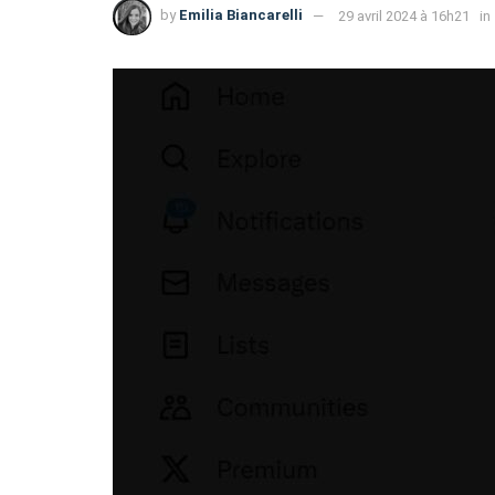
by
Emilia Biancarelli
29 avril 2024 à 16h21
in