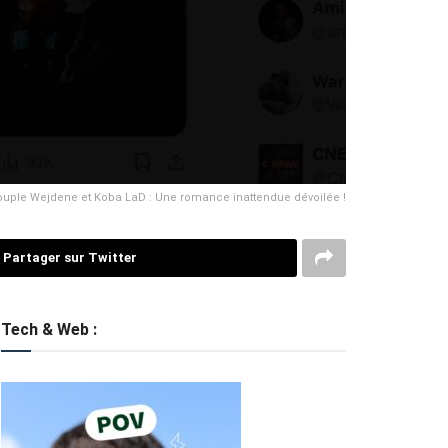
ouple Wejdene et Koba LaD : Une romance inattendue dévoilée !
Partager sur Twitter
Tech & Web :