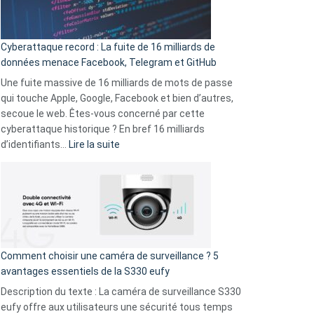
Wrapped
Party
pour
Cyberattaque record : La fuite de 16 milliards de
comparer
données menace Facebook, Telegram et GitHub
vos
goûts
Une fuite massive de 16 milliards de mots de passe
musicaux
qui touche Apple, Google, Facebook et bien d’autres,
avec
secoue le web. Êtes-vous concerné par cette
9
cyberattaque historique ? En bref 16 milliards
amis
:
d’identifiants…
Lire la suite
!
Cyberattaque
record
:
La
fuite
de
16
Comment choisir une caméra de surveillance ? 5
milliards
avantages essentiels de la S330 eufy
de
Description du texte : La caméra de surveillance S330
données
eufy offre aux utilisateurs une sécurité tous temps
menace