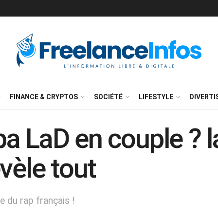
FINANCE & CRYPTOS
SOCIÉTÉ
LIFESTYLE
DIVERT
a LaD en couple ? la
vèle tout
 du rap français !