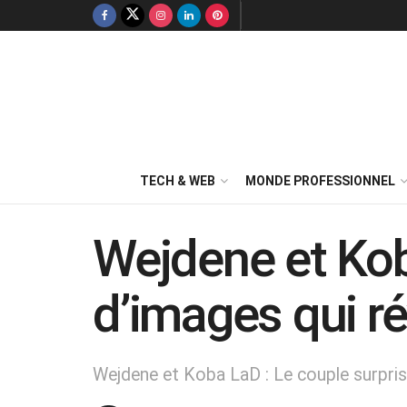
TECH & WEB
MONDE PROFESSIONNEL
Wejdene et Kob
d’images qui ré
Wejdene et Koba LaD : Le couple surprise