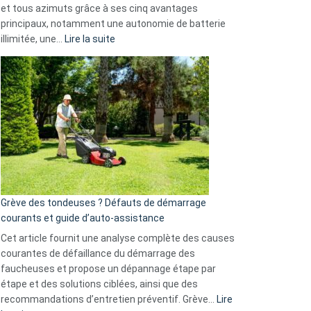
et tous azimuts grâce à ses cinq avantages
Facebook,
principaux, notamment une autonomie de batterie
Telegram
:
illimitée, une…
Lire la suite
et
Comment
GitHub
choisir
une
caméra
de
surveillance
?
5
avantages
essentiels
Grève des tondeuses ? Défauts de démarrage
de
courants et guide d’auto-assistance
la
S330
Cet article fournit une analyse complète des causes
eufy
courantes de défaillance du démarrage des
faucheuses et propose un dépannage étape par
étape et des solutions ciblées, ainsi que des
recommandations d’entretien préventif. Grève…
Lire