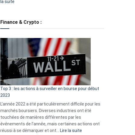
:
la suite
Grève
des
tondeuses
Finance & Crypto :
?
Défauts
de
démarrage
courants
et
guide
d’auto-
assistance
Top 3 : les actions à surveiller en bourse pour début
2023
L’année 2022 a été particulièrement difficile pour les
marchés boursiers. Diverses industries ont été
touchées de manières différentes par les
événements de l’année, mais certaines actions ont
:
réussi à se démarquer et ont…
Lire la suite