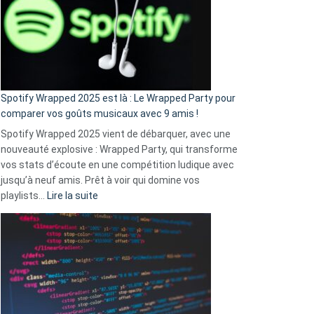
«
je
n’ai
pas
de
cash
»
Spotify Wrapped 2025 est là : Le Wrapped Party pour
:
comparer vos goûts musicaux avec 9 amis !
comment
Spotify Wrapped 2025 vient de débarquer, avec une
Solly
nouveauté explosive : Wrapped Party, qui transforme
change
vos stats d’écoute en une compétition ludique avec
la
jusqu’à neuf amis. Prêt à voir qui domine vos
vie
:
playlists…
Lire la suite
des
Spotify
sans-
Wrapped
abri
2025
en
est
3
là
secondes
:
Le