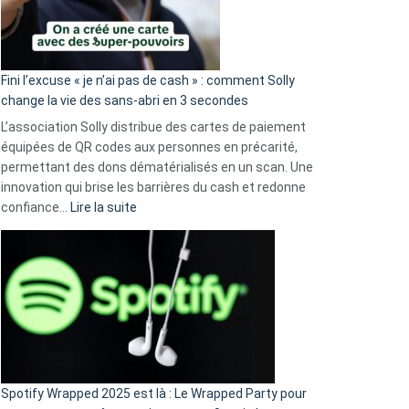
Fini l’excuse « je n’ai pas de cash » : comment Solly
change la vie des sans-abri en 3 secondes
L’association Solly distribue des cartes de paiement
équipées de QR codes aux personnes en précarité,
permettant des dons dématérialisés en un scan. Une
innovation qui brise les barrières du cash et redonne
:
confiance…
Lire la suite
Fini
l’excuse
«
je
n’ai
pas
de
cash
»
Spotify Wrapped 2025 est là : Le Wrapped Party pour
: