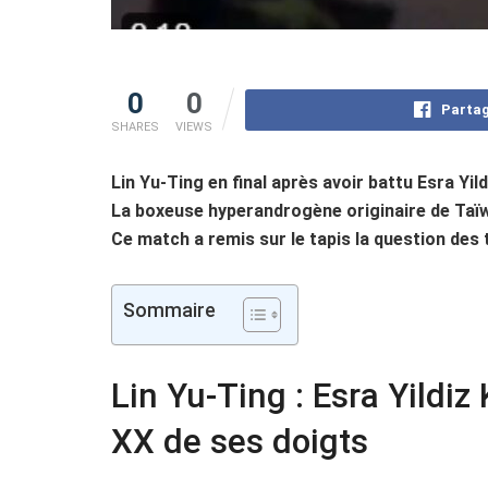
0
0
Partag
SHARES
VIEWS
Lin Yu-Ting en final après avoir battu Esra Yi
La boxeuse hyperandrogène originaire de Taïw
Ce match a remis sur le tapis la question des
Sommaire
Lin Yu-Ting : Esra Yildi
XX de ses doigts