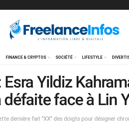
FINANCE & CRYPTOS
SOCIÉTÉ
LIFESTYLE
DIVERT
 Esra Yildiz Kahram
 défaite face à Lin 
cette dernière fait "XX" des doigts pour désigner ch