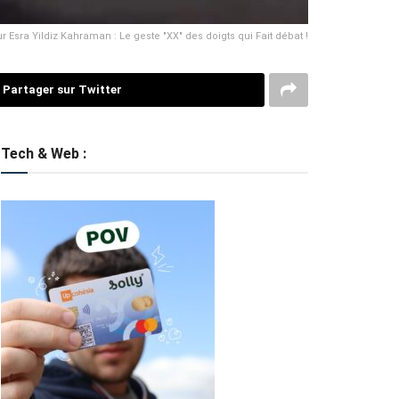
 Esra Yildiz Kahraman : Le geste "XX" des doigts qui Fait débat !
Partager sur Twitter
Tech & Web :