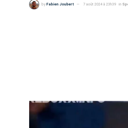
by
Fabien Joubert
7 août 2024 à 23h39
in
Sp