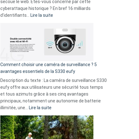
avec
secoue le web. Êtes-vous concerné par cette
9
cyberattaque historique ? En bref 16 milliards
amis
:
d’identifiants…
Lire la suite
!
Cyberattaque
record
:
La
fuite
de
16
Comment choisir une caméra de surveillance ? 5
milliards
avantages essentiels de la S330 eufy
de
Description du texte : La caméra de surveillance S330
données
eufy offre aux utilisateurs une sécurité tous temps
menace
et tous azimuts grâce à ses cinq avantages
Facebook,
principaux, notamment une autonomie de batterie
Telegram
:
illimitée, une…
Lire la suite
et
Comment
GitHub
choisir
une
caméra