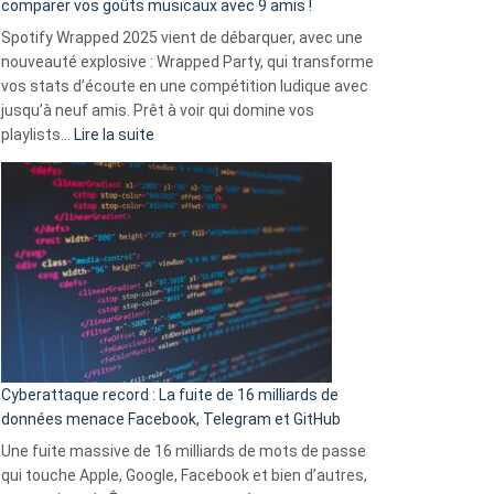
comparer vos goûts musicaux avec 9 amis !
comment
Spotify Wrapped 2025 vient de débarquer, avec une
Solly
nouveauté explosive : Wrapped Party, qui transforme
change
vos stats d’écoute en une compétition ludique avec
la
jusqu’à neuf amis. Prêt à voir qui domine vos
vie
:
playlists…
Lire la suite
des
Spotify
sans-
Wrapped
abri
2025
en
est
3
là
secondes
:
Le
Wrapped
Party
pour
Cyberattaque record : La fuite de 16 milliards de
comparer
données menace Facebook, Telegram et GitHub
vos
goûts
Une fuite massive de 16 milliards de mots de passe
musicaux
qui touche Apple, Google, Facebook et bien d’autres,