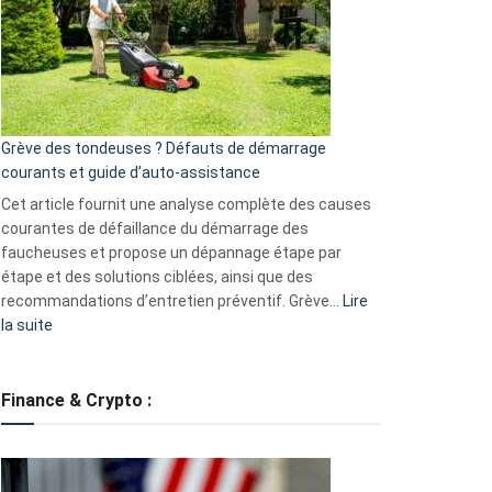
de
surveillance
?
5
avantages
essentiels
Grève des tondeuses ? Défauts de démarrage
de
courants et guide d’auto-assistance
la
S330
Cet article fournit une analyse complète des causes
eufy
courantes de défaillance du démarrage des
faucheuses et propose un dépannage étape par
étape et des solutions ciblées, ainsi que des
recommandations d’entretien préventif. Grève…
Lire
:
la suite
Grève
des
tondeuses
Finance & Crypto :
?
Défauts
de