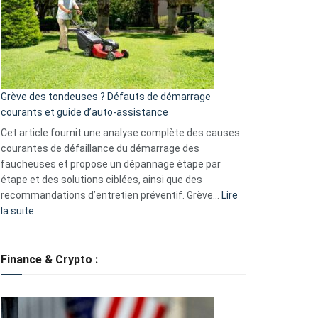
de
surveillance
?
5
avantages
essentiels
Grève des tondeuses ? Défauts de démarrage
de
courants et guide d’auto-assistance
la
S330
Cet article fournit une analyse complète des causes
eufy
courantes de défaillance du démarrage des
faucheuses et propose un dépannage étape par
étape et des solutions ciblées, ainsi que des
recommandations d’entretien préventif. Grève…
Lire
:
la suite
Grève
des
tondeuses
Finance & Crypto :
?
Défauts
de