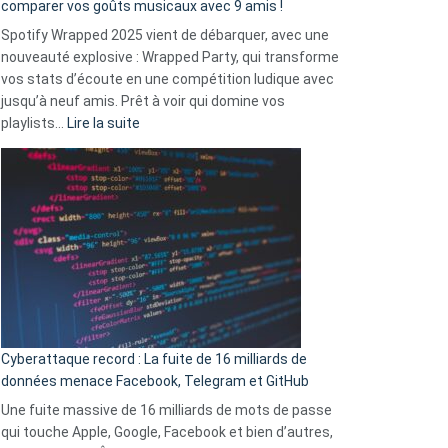
comparer vos goûts musicaux avec 9 amis !
comment
Spotify Wrapped 2025 vient de débarquer, avec une
Solly
nouveauté explosive : Wrapped Party, qui transforme
change
vos stats d’écoute en une compétition ludique avec
la
jusqu’à neuf amis. Prêt à voir qui domine vos
vie
:
playlists…
Lire la suite
des
Spotify
sans-
Wrapped
abri
2025
en
est
3
là
secondes
:
Le
Wrapped
Party
pour
Cyberattaque record : La fuite de 16 milliards de
comparer
données menace Facebook, Telegram et GitHub
vos
goûts
Une fuite massive de 16 milliards de mots de passe
musicaux
qui touche Apple, Google, Facebook et bien d’autres,