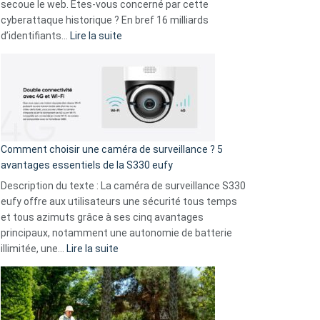
avec
secoue le web. Êtes-vous concerné par cette
9
cyberattaque historique ? En bref 16 milliards
amis
:
d’identifiants…
Lire la suite
!
Cyberattaque
record
:
La
fuite
de
16
Comment choisir une caméra de surveillance ? 5
milliards
avantages essentiels de la S330 eufy
de
Description du texte : La caméra de surveillance S330
données
eufy offre aux utilisateurs une sécurité tous temps
menace
et tous azimuts grâce à ses cinq avantages
Facebook,
principaux, notamment une autonomie de batterie
Telegram
:
illimitée, une…
Lire la suite
et
Comment
GitHub
choisir
une
caméra