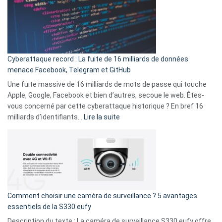
3
:
secondes
Le
Wrapped
Party
pour
Cyberattaque record : La fuite de 16 milliards de données
comparer
menace Facebook, Telegram et GitHub
vos
goûts
Une fuite massive de 16 milliards de mots de passe qui touche
musicaux
Apple, Google, Facebook et bien d’autres, secoue le web. Êtes-
avec
vous concerné par cette cyberattaque historique ? En bref 16
9
:
milliards d’identifiants…
Lire la suite
amis
Cyberattaque
!
record
:
La
fuite
de
16
Comment choisir une caméra de surveillance ? 5 avantages
milliards
essentiels de la S330 eufy
de
Description du texte : La caméra de surveillance S330 eufy offre