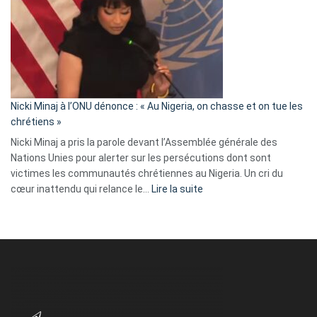
:
« Zemmour
a
tout
défoncé,
il
parle
Nicki Minaj à l’ONU dénonce : « Au Nigeria, on chasse et on tue les
avec
chrétiens »
ses
Nicki Minaj a pris la parole devant l’Assemblée générale des
tripes »
Nations Unies pour alerter sur les persécutions dont sont
victimes les communautés chrétiennes au Nigeria. Un cri du
:
cœur inattendu qui relance le…
Lire la suite
Nicki
Minaj
à
l’ONU
dénonce
:
«
Au