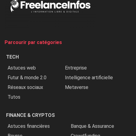
Nigeria,
on
chasse
et
on
tue
Parcourir par catégories
les
chrétiens
TECH
»
Astuces web
Entreprise
Futur & monde 2.0
Intelligence artificielle
Réseaux sociaux
Metaverse
Tutos
FINANCE & CRYPTOS
Astuces financières
Banque & Assurance
Bourse
Crowdfunding