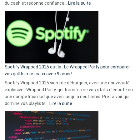
:
du cash et redonne confiance…
Lire la suite
Fini
l’excuse
«
je
n’ai
pas
de
cash
»
Spotify Wrapped 2025 est là : Le Wrapped Party pour comparer
:
vos goûts musicaux avec 9 amis !
comment
Spotify Wrapped 2025 vient de débarquer, avec une nouveauté
Solly
explosive : Wrapped Party, qui transforme vos stats d’écoute en
change
une compétition ludique avec jusqu’à neuf amis. Prêt à voir qui
la
:
domine vos playlists…
Lire la suite
vie
Spotify
des
Wrapped
sans-
2025
abri
est
en
là