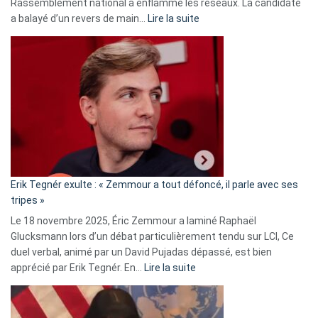
Rassemblement national a enflammé les réseaux. La candidate
:
a balayé d’un revers de main…
Lire la suite
Martine
Vassal
accusée
d’alliance
secrète
avec
le
RN
:
«
Erik Tegnér exulte : « Zemmour a tout défoncé, il parle avec ses
C’est
tripes »
une
Le 18 novembre 2025, Éric Zemmour a laminé Raphaël
fake
Glucksmann lors d’un débat particulièrement tendu sur LCI, Ce
news
duel verbal, animé par un David Pujadas dépassé, est bien
»
:
apprécié par Erik Tegnér. En…
Lire la suite
Erik
Tegnér
exulte