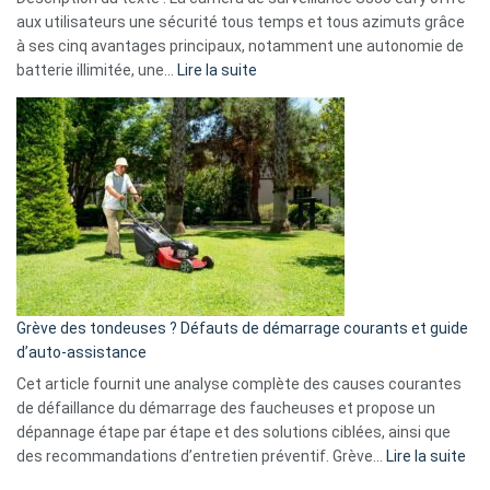
données
aux utilisateurs une sécurité tous temps et tous azimuts grâce
menace
à ses cinq avantages principaux, notamment une autonomie de
Facebook,
:
batterie illimitée, une…
Lire la suite
Telegram
Comment
et
choisir
GitHub
une
caméra
de
surveillance
?
5
avantages
essentiels
Grève des tondeuses ? Défauts de démarrage courants et guide
de
d’auto-assistance
la
S330
Cet article fournit une analyse complète des causes courantes
eufy
de défaillance du démarrage des faucheuses et propose un
dépannage étape par étape et des solutions ciblées, ainsi que
:
des recommandations d’entretien préventif. Grève…
Lire la suite
Grè