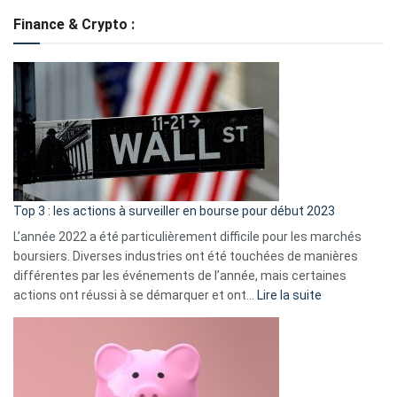
de
Finance & Crypto :
to
?
Déf
de
dé
cou
et
gui
d’a
ass
Top 3 : les actions à surveiller en bourse pour début 2023
L’année 2022 a été particulièrement difficile pour les marchés
boursiers. Diverses industries ont été touchées de manières
différentes par les événements de l’année, mais certaines
:
actions ont réussi à se démarquer et ont…
Lire la suite
Top
3
:
les
actions