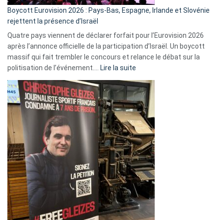
Boycott Eurovision 2026 : Pays-Bas, Espagne, Irlande et Slovénie
rejettent la présence d’Israël
Quatre pays viennent de déclarer forfait pour l’Eurovision 2026
après l’annonce officielle de la participation d’Israël. Un boycott
massif qui fait trembler le concours et relance le débat sur la
:
politisation de l’événement.…
Lire la suite
Boycott
Eurovision
2026
:
Pays-
Bas,
Espagne,
Irlande
et
Slovénie
rejettent
la
présence
d’Israël