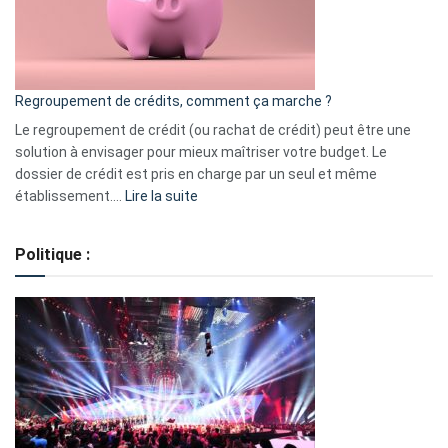
à
surveiller
en
bourse
Regroupement de crédits, comment ça marche ?
pour
début
Le regroupement de crédit (ou rachat de crédit) peut être une
2023
solution à envisager pour mieux maîtriser votre budget. Le
dossier de crédit est pris en charge par un seul et même
:
établissement.…
Lire la suite
Regroupement
de
Politique :
crédits,
comment
ça
marche
?