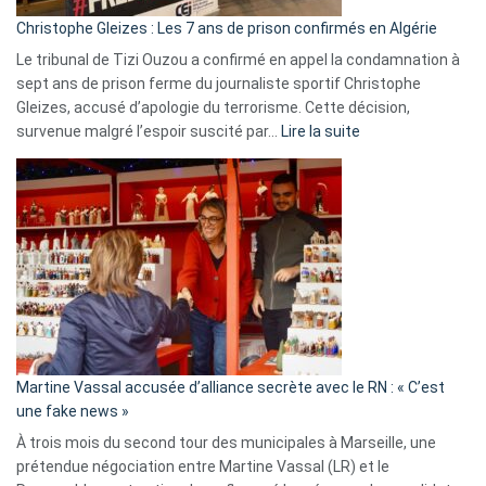
Christophe Gleizes : Les 7 ans de prison confirmés en Algérie
Le tribunal de Tizi Ouzou a confirmé en appel la condamnation à
sept ans de prison ferme du journaliste sportif Christophe
Gleizes, accusé d’apologie du terrorisme. Cette décision,
:
survenue malgré l’espoir suscité par…
Lire la suite
Christophe
Gleizes
:
Les
7
ans
de
prison
confirmés
en
Martine Vassal accusée d’alliance secrète avec le RN : « C’est
Algérie
une fake news »
À trois mois du second tour des municipales à Marseille, une
prétendue négociation entre Martine Vassal (LR) et le