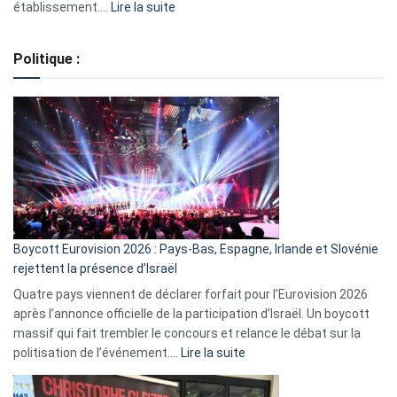
:
établissement.…
Lire la suite
Regroupement
de
Politique :
crédits,
comment
ça
marche
?
Boycott Eurovision 2026 : Pays-Bas, Espagne, Irlande et Slovénie
rejettent la présence d’Israël
Quatre pays viennent de déclarer forfait pour l’Eurovision 2026
après l’annonce officielle de la participation d’Israël. Un boycott
massif qui fait trembler le concours et relance le débat sur la
:
politisation de l’événement.…
Lire la suite
Boycott
Eurovision