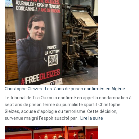
2026
:
Pays-
Bas,
Espagne,
Irlande
et
Slovénie
rejettent
la
présence
d’Israël
Christophe Gleizes : Les 7 ans de prison confirmés en Algérie
Le tribunal de Tizi Ouzou a confirmé en appel la condamnation à
sept ans de prison ferme du journaliste sportif Christophe
Gleizes, accusé d’apologie du terrorisme. Cette décision,
:
survenue malgré l’espoir suscité par…
Lire la suite
Christophe
Gleizes
: