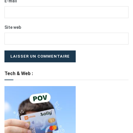
E-mail
Site web
Tech & Web :