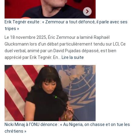
RN
:
«
Erik Tegnér exulte : « Zemmour a tout défoncé, il parle avec ses
C’est
tripes »
une
Le 18 novembre 2025, Éric Zemmour a laminé Raphaël
fake
Glucksmann lors d’un débat particulièrement tendu sur LCI, Ce
news
duel verbal, animé par un David Pujadas dépassé, est bien
»
:
apprécié par Erik Tegnér. En…
Lire la suite
Erik
Tegnér
exulte
:
« Zemmour
a
tout
défoncé,
il
parle
Nicki Minaj à l’ONU dénonce : « Au Nigeria, on chasse et on tue les
avec
chrétiens »