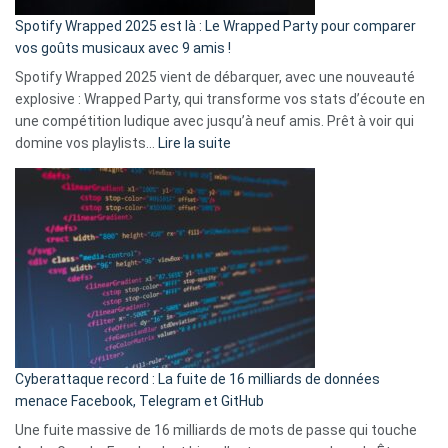
»
Spotify Wrapped 2025 est là : Le Wrapped Party pour comparer
:
vos goûts musicaux avec 9 amis !
comment
Spotify Wrapped 2025 vient de débarquer, avec une nouveauté
Solly
explosive : Wrapped Party, qui transforme vos stats d’écoute en
change
une compétition ludique avec jusqu’à neuf amis. Prêt à voir qui
la
:
domine vos playlists…
Lire la suite
vie
Spotify
des
Wrapped
sans-
2025
abri
est
en
là
3
:
secondes
Le
Wrapped
Party
pour
Cyberattaque record : La fuite de 16 milliards de données
comparer
menace Facebook, Telegram et GitHub
vos
goûts
Une fuite massive de 16 milliards de mots de passe qui touche