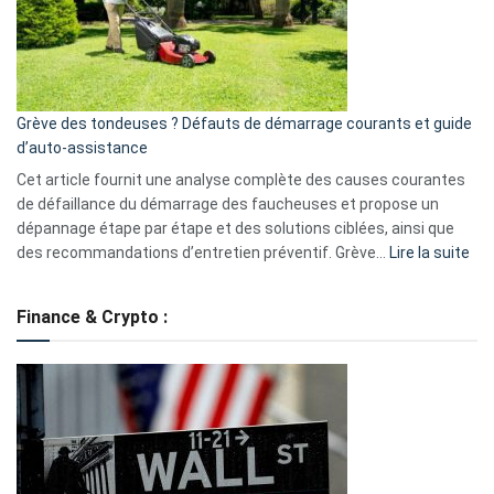
surveillance
?
5
avantages
essentiels
Grève des tondeuses ? Défauts de démarrage courants et guide
de
d’auto-assistance
la
S330
Cet article fournit une analyse complète des causes courantes
eufy
de défaillance du démarrage des faucheuses et propose un
dépannage étape par étape et des solutions ciblées, ainsi que
:
des recommandations d’entretien préventif. Grève…
Lire la suite
Grè
de
Finance & Crypto :
to
?
Déf
de
dé
cou
et
gui