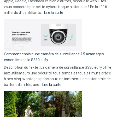
musicaux
Apple, Google, Facebook et bien d’autres, secoue le web. Êtes-
avec
vous concerné par cette cyberattaque historique ? En bref 16
9
:
milliards d’identifiants…
Lire la suite
amis
Cyberattaque
!
record
:
La
fuite
de
16
Comment choisir une caméra de surveillance ? 5 avantages
milliards
essentiels de la S330 eufy
de
Description du texte : La caméra de surveillance S330 eufy offre
données
aux utilisateurs une sécurité tous temps et tous azimuts grâce
menace
à ses cinq avantages principaux, notamment une autonomie de
Facebook,
:
batterie illimitée, une…
Lire la suite
Telegram
Comment
et
choisir
GitHub
une
caméra
de