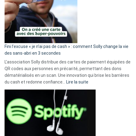
Fini l’excuse « je n’ai pas de cash » : comment Solly change la vie
des sans-abri en 3 secondes
L’association Solly distribue des cartes de paiement équipées de
QR codes aux personnes en précarité, permettant des dons
dématérialisés en un scan. Une innovation qui brise les barrières
:
du cash et redonne confiance…
Lire la suite
Fini
l’excuse
«
je
n’ai
pas
de
cash