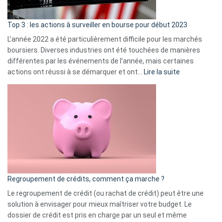
d’a
ass
Top 3 : les actions à surveiller en bourse pour début 2023
L’année 2022 a été particulièrement difficile pour les marchés
boursiers. Diverses industries ont été touchées de manières
différentes par les événements de l’année, mais certaines
:
actions ont réussi à se démarquer et ont…
Lire la suite
Top
3
:
les
actions
à
surveiller
en
bourse
Regroupement de crédits, comment ça marche ?
pour
début
Le regroupement de crédit (ou rachat de crédit) peut être une
2023
solution à envisager pour mieux maîtriser votre budget. Le
dossier de crédit est pris en charge par un seul et même