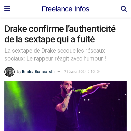
Freelance Infos
Drake confirme l’authenticité
de la sextape qui a fuité
La sextape de Drake secoue les réseaux
sociaux: Le rappeur réagit avec humour !
by
Emilia Biancarelli
7 février 2024 à 10h54