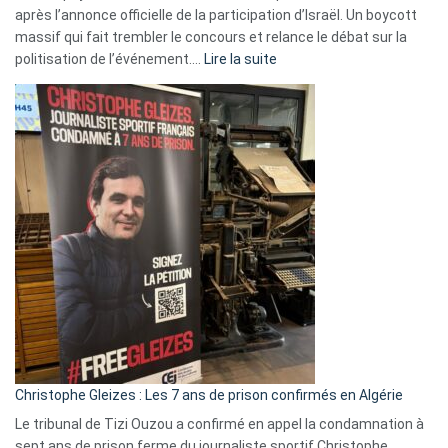
après l’annonce officielle de la participation d’Israël. Un boycott
massif qui fait trembler le concours et relance le débat sur la
:
politisation de l’événement.…
Lire la suite
Boycott
Eurovision
2026
:
Pays-
Bas,
Espagne,
Irlande
et
Slovénie
rejettent
la
présence
d’Israël
Christophe Gleizes : Les 7 ans de prison confirmés en Algérie
Le tribunal de Tizi Ouzou a confirmé en appel la condamnation à
sept ans de prison ferme du journaliste sportif Christophe