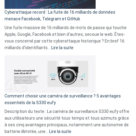
Party
pour
Cyberattaque record : La fuite de 16 milliards de données
comparer
menace Facebook, Telegram et GitHub
vos
goûts
Une fuite massive de 16 milliards de mots de passe qui touche
musicaux
Apple, Google, Facebook et bien d’autres, secoue le web. Êtes-
avec
vous concerné par cette cyberattaque historique ? En bref 16
9
:
milliards d’identifiants…
Lire la suite
amis
Cyberattaque
!
record
:
La
fuite
de
16
Comment choisir une caméra de surveillance ? 5 avantages
milliards
essentiels de la S330 eufy
de
Description du texte : La caméra de surveillance S330 eufy offre
données
aux utilisateurs une sécurité tous temps et tous azimuts grâce
menace
à ses cinq avantages principaux, notamment une autonomie de
Facebook,
:
batterie illimitée, une…
Lire la suite
Telegram