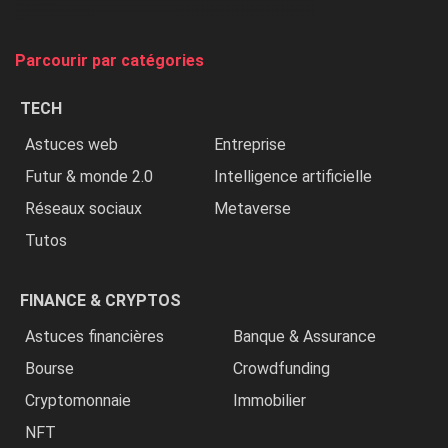
et
on
tue
Parcourir par catégories
les
chrétiens
TECH
»
Astuces web
Entreprise
Futur & monde 2.0
Intelligence artificielle
Réseaux sociaux
Metaverse
Tutos
FINANCE & CRYPTOS
Astuces financières
Banque & Assurance
Bourse
Crowdfunding
Cryptomonnaie
Immobilier
NFT