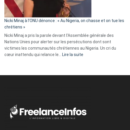
tout
défoncé,
il
parle
Nicki Minaj à l’ONU dénonce : « Au Nigeria, on chasse et on tue les
avec
chrétiens »
ses
Nicki Minaj a pris la parole devant l’Assemblée générale des
tripes »
Nations Unies pour alerter sur les persécutions dont sont
victimes les communautés chrétiennes au Nigeria. Un cri du
:
cœur inattendu qui relance le…
Lire la suite
Nicki
Minaj
à
l’ONU
dénonce
:
«
Au
Nigeria,
on
chasse