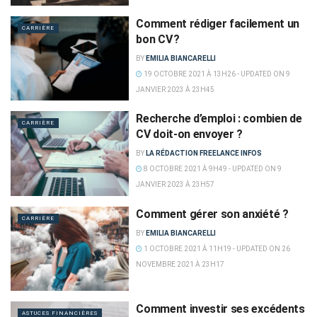
Comment rédiger facilement un
CARRIÈRE
bon CV ?
BY
EMILIA BIANCARELLI
19 OCTOBRE 2021 À 13H26 - UPDATED ON 9
JANVIER 2023 À 23H45
Recherche d’emploi : combien de
CARRIÈRE
CV doit-on envoyer ?
BY
LA RÉDACTION FREELANCE INFOS
8 OCTOBRE 2021 À 9H49 - UPDATED ON 9
JANVIER 2023 À 23H57
Comment gérer son anxiété ?
CARRIÈRE
BY
EMILIA BIANCARELLI
1 OCTOBRE 2021 À 11H19 - UPDATED ON 26
NOVEMBRE 2021 À 23H17
Comment investir ses excédents
ASTUCES FINANCIÈRES