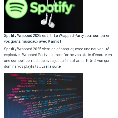
je
n’ai
pas
de
cash
»
Spotify Wrapped 2025 est là : Le Wrapped Party pour comparer
:
vos goûts musicaux avec 9 amis !
comment
Spotify Wrapped 2025 vient de débarquer, avec une nouveauté
Solly
explosive : Wrapped Party, qui transforme vos stats d’écoute en
change
une compétition ludique avec jusqu’à neuf amis. Prêt à voir qui
la
:
domine vos playlists…
Lire la suite
vie
Spotify
des
Wrapped
sans-
2025
abri
est
en
là
3
:
secondes
Le
Wrapped