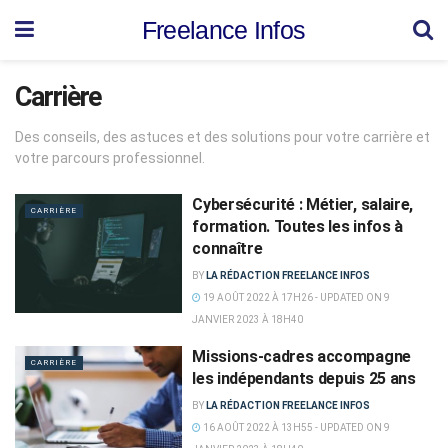
Freelance Infos
Carrière
Des conseils, des astuces et des solutions pour votre carrière et
votre parcours professionnel.
Cybersécurité : Métier, salaire,
CARRIÈRE
formation. Toutes les infos à
connaître
BY
LA RÉDACTION FREELANCE INFOS
19 AOÛT 2022 À 17H26 - UPDATED ON 9
JANVIER 2023 À 18H40
Missions-cadres accompagne
CARRIÈRE
les indépendants depuis 25 ans
BY
LA RÉDACTION FREELANCE INFOS
16 AOÛT 2022 À 13H55 - UPDATED ON 9