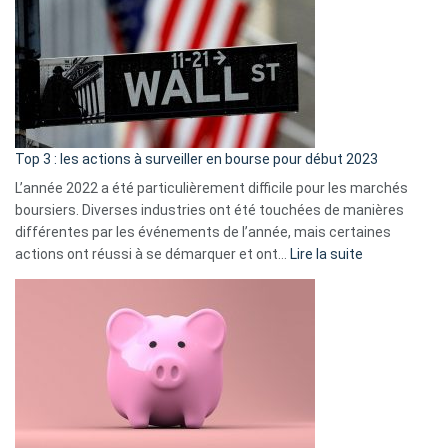
de
dé
cou
et
gui
d’a
ass
Top 3 : les actions à surveiller en bourse pour début 2023
L’année 2022 a été particulièrement difficile pour les marchés
boursiers. Diverses industries ont été touchées de manières
différentes par les événements de l’année, mais certaines
:
actions ont réussi à se démarquer et ont…
Lire la suite
Top
3
:
les
actions
à
surveiller
en