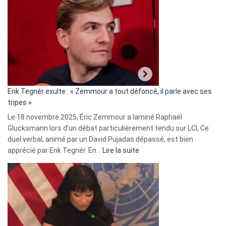
accusée
d’alliance
secrète
avec
le
RN
:
«
Erik Tegnér exulte : « Zemmour a tout défoncé, il parle avec ses
C’est
tripes »
une
Le 18 novembre 2025, Éric Zemmour a laminé Raphaël
fake
Glucksmann lors d’un débat particulièrement tendu sur LCI, Ce
news
duel verbal, animé par un David Pujadas dépassé, est bien
»
:
apprécié par Erik Tegnér. En…
Lire la suite
Erik
Tegnér
exulte
:
« Zemmour
a