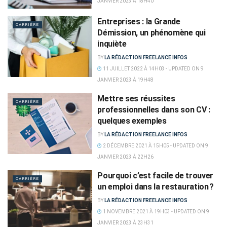
JANVIER 2023 À 18H40
Entreprises : la Grande
CARRIÈRE
Démission, un phénomène qui
inquiète
BY
LA RÉDACTION FREELANCE INFOS
11 JUILLET 2022 À 14H03 - UPDATED ON 9
JANVIER 2023 À 19H48
Mettre ses réussites
CARRIÈRE
professionnelles dans son CV :
quelques exemples
BY
LA RÉDACTION FREELANCE INFOS
2 DÉCEMBRE 2021 À 15H05 - UPDATED ON 9
JANVIER 2023 À 22H26
Pourquoi c’est facile de trouver
CARRIÈRE
un emploi dans la restauration ?
BY
LA RÉDACTION FREELANCE INFOS
1 NOVEMBRE 2021 À 19H03 - UPDATED ON 9
JANVIER 2023 À 23H31