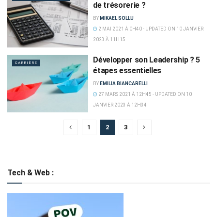
de trésorerie ?
BY
MIKAEL SOLLU
2 MAI 2021 À 0H40 - UPDATED ON 10 JANVIER
2023 À 11H15
Développer son Leadership ? 5
CARRIÈRE
étapes essentielles
BY
EMILIA BIANCARELLI
27 MARS 2021 À 12H45 - UPDATED ON 10
JANVIER 2023 À 12H34
1
2
3
Tech & Web :