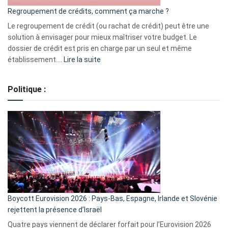
bourse
Regroupement de crédits, comment ça marche ?
pour
début
Le regroupement de crédit (ou rachat de crédit) peut être une
2023
solution à envisager pour mieux maîtriser votre budget. Le
dossier de crédit est pris en charge par un seul et même
:
établissement.…
Lire la suite
Regroupement
de
Politique :
crédits,
comment
ça
marche
?
Boycott Eurovision 2026 : Pays-Bas, Espagne, Irlande et Slovénie
rejettent la présence d’Israël
Quatre pays viennent de déclarer forfait pour l’Eurovision 2026