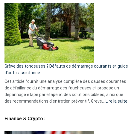
Comment
et
choisir
GitHub
une
caméra
de
surveillance
?
5
avantages
essentiels
Grève des tondeuses ? Défauts de démarrage courants et guide
de
d’auto-assistance
la
S330
Cet article fournit une analyse complète des causes courantes
eufy
de défaillance du démarrage des faucheuses et propose un
dépannage étape par étape et des solutions ciblées, ainsi que
:
des recommandations d’entretien préventif. Grève…
Lire la suite
Grè
de
Finance & Crypto :
to
?
Déf