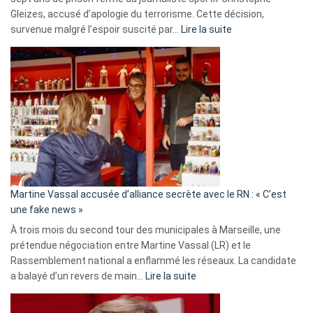
Gleizes, accusé d’apologie du terrorisme. Cette décision,
:
survenue malgré l’espoir suscité par…
Lire la suite
Christophe
Gleizes
:
Les
7
ans
de
prison
confirmés
en
Martine Vassal accusée d’alliance secrète avec le RN : « C’est
Algérie
une fake news »
À trois mois du second tour des municipales à Marseille, une
prétendue négociation entre Martine Vassal (LR) et le
Rassemblement national a enflammé les réseaux. La candidate
:
a balayé d’un revers de main…
Lire la suite
Martine
Vassal