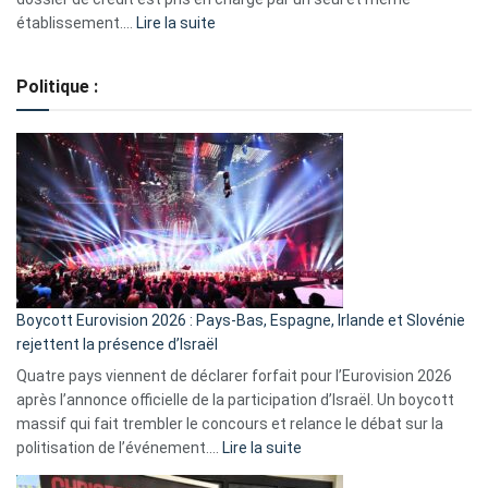
:
établissement.…
Lire la suite
Regroupement
de
Politique :
crédits,
comment
ça
marche
?
Boycott Eurovision 2026 : Pays-Bas, Espagne, Irlande et Slovénie
rejettent la présence d’Israël
Quatre pays viennent de déclarer forfait pour l’Eurovision 2026
après l’annonce officielle de la participation d’Israël. Un boycott
massif qui fait trembler le concours et relance le débat sur la
:
politisation de l’événement.…
Lire la suite
Boycott