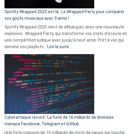
cash
»
Spotify Wrapped 2025 est là : Le Wrapped Party pour comparer
:
vos goûts musicaux avec 9 amis !
comment
Spotify Wrapped 2025 vient de débarquer, avec une nouveauté
Solly
explosive : Wrapped Party, qui transforme vos stats d’écoute en
change
une compétition ludique avec jusqu’à neuf amis. Prêt à voir qui
la
:
domine vos playlists…
Lire la suite
vie
Spotify
des
Wrapped
sans-
2025
abri
est
en
là
3
:
secondes
Le
Wrapped
Party
pour
Cyberattaque record : La fuite de 16 milliards de données
comparer
menace Facebook, Telegram et GitHub
vos
goûts
Une fuite massive de 16 milliards de mots de passe qui touche