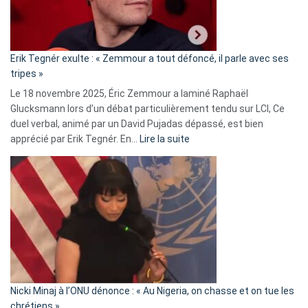
le
RN
:
«
Erik Tegnér exulte : « Zemmour a tout défoncé, il parle avec ses
C’est
tripes »
une
Le 18 novembre 2025, Éric Zemmour a laminé Raphaël
fake
Glucksmann lors d’un débat particulièrement tendu sur LCI, Ce
news
duel verbal, animé par un David Pujadas dépassé, est bien
»
:
apprécié par Erik Tegnér. En…
Lire la suite
Erik
Tegnér
exulte
:
« Zemmour
a
tout
défoncé,
il
parle
Nicki Minaj à l’ONU dénonce : « Au Nigeria, on chasse et on tue les
avec
chrétiens »