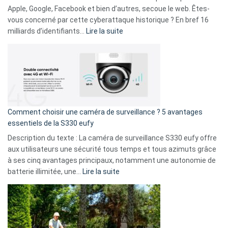
musicaux
Apple, Google, Facebook et bien d’autres, secoue le web. Êtes-
avec
vous concerné par cette cyberattaque historique ? En bref 16
9
:
milliards d’identifiants…
Lire la suite
amis
Cyberattaque
!
record
:
La
fuite
de
16
Comment choisir une caméra de surveillance ? 5 avantages
milliards
essentiels de la S330 eufy
de
Description du texte : La caméra de surveillance S330 eufy offre
données
aux utilisateurs une sécurité tous temps et tous azimuts grâce
menace
à ses cinq avantages principaux, notamment une autonomie de
Facebook,
:
batterie illimitée, une…
Lire la suite
Telegram
Comment
et
choisir
GitHub
une
caméra
de