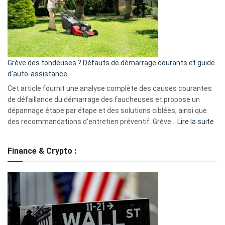
surveillance
?
5
avantages
essentiels
Grève des tondeuses ? Défauts de démarrage courants et guide
de
d’auto-assistance
la
S330
Cet article fournit une analyse complète des causes courantes
eufy
de défaillance du démarrage des faucheuses et propose un
dépannage étape par étape et des solutions ciblées, ainsi que
:
des recommandations d’entretien préventif. Grève…
Lire la suite
Grè
de
Finance & Crypto :
to
?
Déf
de
dé
cou
et