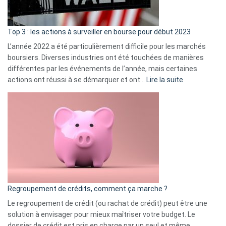
gui
d’a
ass
Top 3 : les actions à surveiller en bourse pour début 2023
L’année 2022 a été particulièrement difficile pour les marchés
boursiers. Diverses industries ont été touchées de manières
différentes par les événements de l’année, mais certaines
:
actions ont réussi à se démarquer et ont…
Lire la suite
Top
3
:
les
actions
à
surveiller
en
bourse
Regroupement de crédits, comment ça marche ?
pour
début
Le regroupement de crédit (ou rachat de crédit) peut être une
2023
solution à envisager pour mieux maîtriser votre budget. Le
dossier de crédit est pris en charge par un seul et même