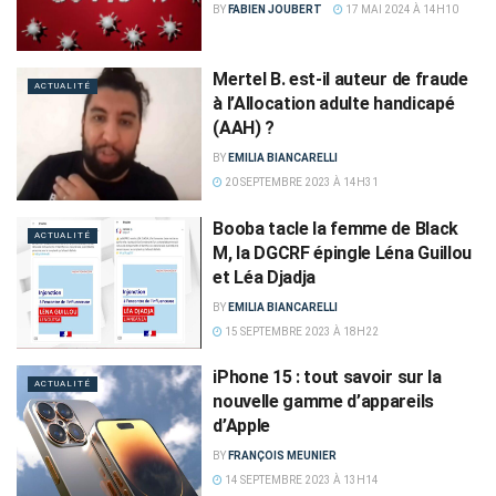
BY
FABIEN JOUBERT
17 MAI 2024 À 14H10
Mertel B. est-il auteur de fraude
ACTUALITÉ
à l’Allocation adulte handicapé
(AAH) ?
BY
EMILIA BIANCARELLI
20 SEPTEMBRE 2023 À 14H31
Booba tacle la femme de Black
ACTUALITÉ
M, la DGCRF épingle Léna Guillou
et Léa Djadja
BY
EMILIA BIANCARELLI
15 SEPTEMBRE 2023 À 18H22
iPhone 15 : tout savoir sur la
ACTUALITÉ
nouvelle gamme d’appareils
d’Apple
BY
FRANÇOIS MEUNIER
14 SEPTEMBRE 2023 À 13H14