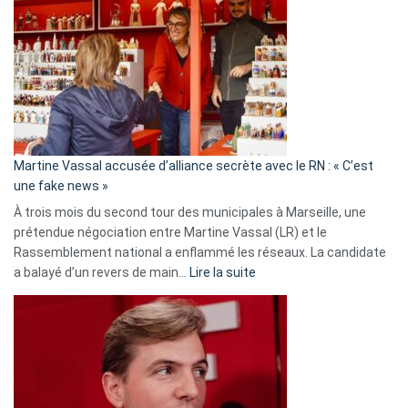
:
Les
7
ans
de
prison
confirmés
en
Martine Vassal accusée d’alliance secrète avec le RN : « C’est
Algérie
une fake news »
À trois mois du second tour des municipales à Marseille, une
prétendue négociation entre Martine Vassal (LR) et le
Rassemblement national a enflammé les réseaux. La candidate
:
a balayé d’un revers de main…
Lire la suite
Martine
Vassal
accusée
d’alliance
secrète
avec