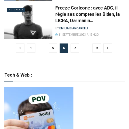
Freeze Corleone : avec ADC, il
ACTUALITÉ
règle ses comptes les Biden, la
LICRA, Darmanin…
BY
EMILIA BIANCARELLI
11 SEPTEMBRE 2023 À 13H20
1
…
5
6
7
…
9
Tech & Web :