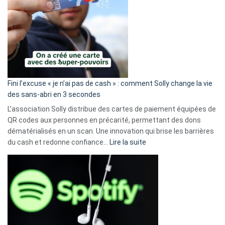
Fini l’excuse « je n’ai pas de cash » : comment Solly change la vie
des sans-abri en 3 secondes
L’association Solly distribue des cartes de paiement équipées de
QR codes aux personnes en précarité, permettant des dons
dématérialisés en un scan. Une innovation qui brise les barrières
:
du cash et redonne confiance…
Lire la suite
Fini
l’excuse
«
je
n’ai
pas
de