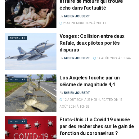
affaire de mœurs qui trouve
écho dans l’actualité
BY
FABIEN JOUBERT
25 SEPTEMBRE 2024 À 20H11
Vosges : Collision entre deux
ACTUALITÉ
Rafale, deux pilotes portés
disparus
BY
FABIEN JOUBERT
14 AOÛT 2024 À 19H44
Los Angeles touché par un
ACTUALITÉ
séisme de magnitude 4,4
BY
FABIEN JOUBERT
12 AOÛT 2024 À 23H08 - UPDATED ON 13
AOÛT 2024 À 10H28
États-Unis : La Covid 19 causée
ACTUALITÉ
par des recherches sur le gain de
fonction du coronavirus ?