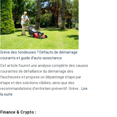
choisir
une
caméra
de
surveillance
?
5
avantages
essentiels
Grève des tondeuses ? Défauts de démarrage
de
courants et guide d’auto-assistance
la
S330
Cet article fournit une analyse complète des causes
eufy
courantes de défaillance du démarrage des
faucheuses et propose un dépannage étape par
étape et des solutions ciblées, ainsi que des
recommandations d’entretien préventif. Grève…
Lire
:
la suite
Grève
des
tondeuses
Finance & Crypto :
?