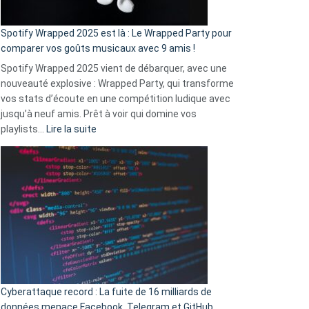
cash
»
Spotify Wrapped 2025 est là : Le Wrapped Party pour
:
comparer vos goûts musicaux avec 9 amis !
comment
Spotify Wrapped 2025 vient de débarquer, avec une
Solly
nouveauté explosive : Wrapped Party, qui transforme
change
vos stats d’écoute en une compétition ludique avec
la
jusqu’à neuf amis. Prêt à voir qui domine vos
vie
:
playlists…
Lire la suite
des
Spotify
sans-
Wrapped
abri
2025
en
est
3
là
secondes
:
Le
Wrapped
Party
pour
Cyberattaque record : La fuite de 16 milliards de
comparer
données menace Facebook, Telegram et GitHub