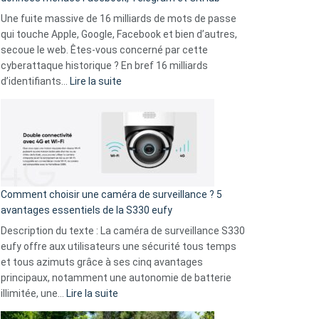
vos
goûts
Une fuite massive de 16 milliards de mots de passe
musicaux
qui touche Apple, Google, Facebook et bien d’autres,
avec
secoue le web. Êtes-vous concerné par cette
9
cyberattaque historique ? En bref 16 milliards
amis
:
d’identifiants…
Lire la suite
!
Cyberattaque
record
:
La
fuite
de
16
Comment choisir une caméra de surveillance ? 5
milliards
avantages essentiels de la S330 eufy
de
Description du texte : La caméra de surveillance S330
données
eufy offre aux utilisateurs une sécurité tous temps
menace
et tous azimuts grâce à ses cinq avantages
Facebook,
principaux, notamment une autonomie de batterie
Telegram
:
illimitée, une…
Lire la suite
et
Comment
GitHub