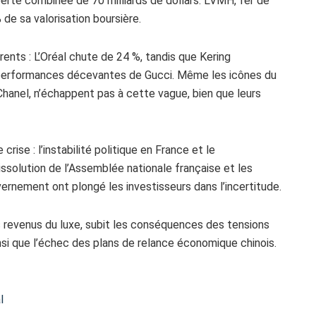
perte combinée de 70 milliards de dollars. LVMH, fer de
 de sa valorisation boursière.
ents : L’Oréal chute de 24 %, tandis que Kering
s performances décevantes de Gucci. Même les icônes du
hanel, n’échappent pas à cette vague, bien que leurs
ise : l’instabilité politique en France et le
ssolution de l’Assemblée nationale française et les
ernement ont plongé les investisseurs dans l’incertitude.
es revenus du luxe, subit les conséquences des tensions
nsi que l’échec des plans de relance économique chinois.
l