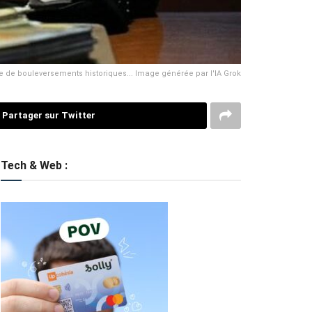
ée de bouleversements historiques... Image générée par l'IA Grok
Partager sur Twitter
Tech & Web :