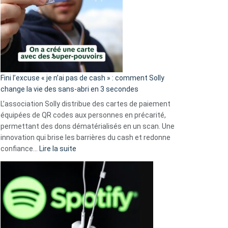
Fini l’excuse « je n’ai pas de cash » : comment Solly
change la vie des sans-abri en 3 secondes
L’association Solly distribue des cartes de paiement
équipées de QR codes aux personnes en précarité,
permettant des dons dématérialisés en un scan. Une
innovation qui brise les barrières du cash et redonne
:
confiance…
Lire la suite
Fini
l’excuse
«
je
n’ai
pas
de