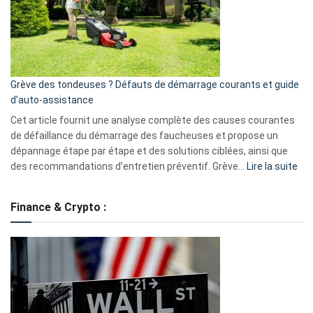
surveillance
?
5
avantages
essentiels
Grève des tondeuses ? Défauts de démarrage courants et guide
de
d’auto-assistance
la
S330
Cet article fournit une analyse complète des causes courantes
eufy
de défaillance du démarrage des faucheuses et propose un
dépannage étape par étape et des solutions ciblées, ainsi que
:
des recommandations d’entretien préventif. Grève…
Lire la suite
Grè
de
Finance & Crypto :
to
?
Déf
de
dé
cou
et