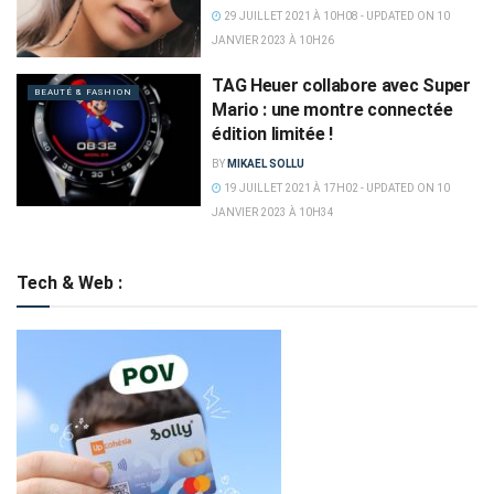
29 JUILLET 2021 À 10H08 - UPDATED ON 10
JANVIER 2023 À 10H26
TAG Heuer collabore avec Super
BEAUTÉ & FASHION
Mario : une montre connectée
édition limitée !
BY
MIKAEL SOLLU
19 JUILLET 2021 À 17H02 - UPDATED ON 10
JANVIER 2023 À 10H34
Tech & Web :