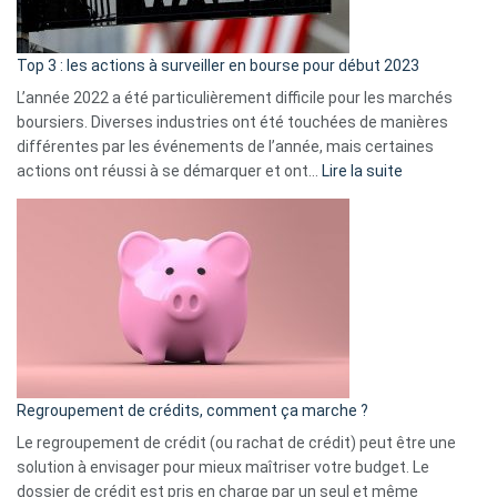
gui
d’a
ass
Top 3 : les actions à surveiller en bourse pour début 2023
L’année 2022 a été particulièrement difficile pour les marchés
boursiers. Diverses industries ont été touchées de manières
différentes par les événements de l’année, mais certaines
:
actions ont réussi à se démarquer et ont…
Lire la suite
Top
3
:
les
actions
à
surveiller
en
bourse
Regroupement de crédits, comment ça marche ?
pour
début
Le regroupement de crédit (ou rachat de crédit) peut être une
2023
solution à envisager pour mieux maîtriser votre budget. Le
dossier de crédit est pris en charge par un seul et même