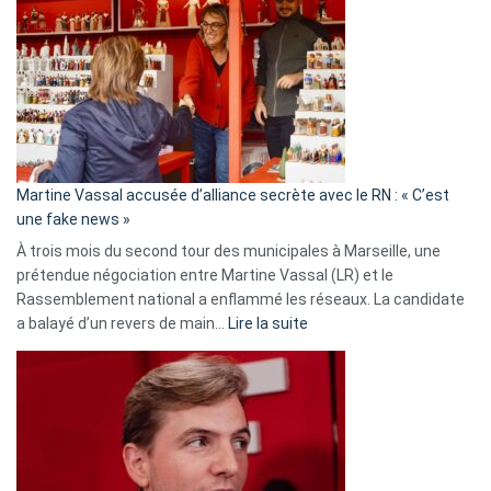
:
Les
7
ans
de
prison
confirmés
en
Martine Vassal accusée d’alliance secrète avec le RN : « C’est
Algérie
une fake news »
À trois mois du second tour des municipales à Marseille, une
prétendue négociation entre Martine Vassal (LR) et le
Rassemblement national a enflammé les réseaux. La candidate
:
a balayé d’un revers de main…
Lire la suite
Martine
Vassal
accusée
d’alliance
secrète
avec