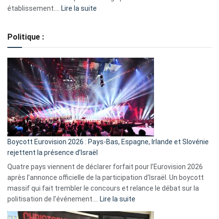
:
établissement.…
Lire la suite
Regroupement
de
Politique :
crédits,
comment
ça
marche
?
Boycott Eurovision 2026 : Pays-Bas, Espagne, Irlande et Slovénie
rejettent la présence d’Israël
Quatre pays viennent de déclarer forfait pour l’Eurovision 2026
après l’annonce officielle de la participation d’Israël. Un boycott
massif qui fait trembler le concours et relance le débat sur la
:
politisation de l’événement.…
Lire la suite
Boycott