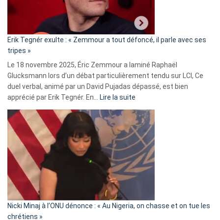
le
RN
:
«
Erik Tegnér exulte : « Zemmour a tout défoncé, il parle avec ses
C’est
tripes »
une
Le 18 novembre 2025, Éric Zemmour a laminé Raphaël
fake
Glucksmann lors d’un débat particulièrement tendu sur LCI, Ce
news
duel verbal, animé par un David Pujadas dépassé, est bien
»
:
apprécié par Erik Tegnér. En…
Lire la suite
Erik
Tegnér
exulte
:
« Zemmour
a
tout
défoncé,
il
parle
Nicki Minaj à l’ONU dénonce : « Au Nigeria, on chasse et on tue les
avec
chrétiens »