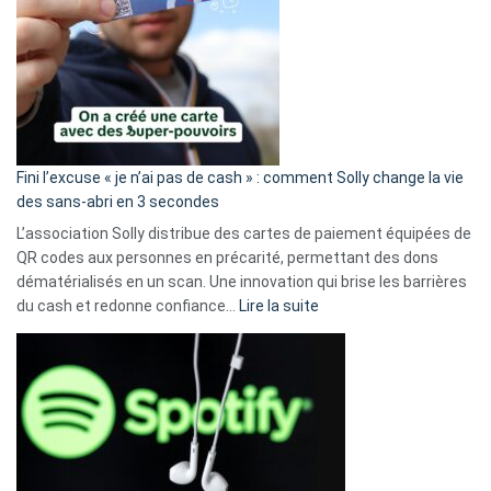
Fini l’excuse « je n’ai pas de cash » : comment Solly change la vie
des sans-abri en 3 secondes
L’association Solly distribue des cartes de paiement équipées de
QR codes aux personnes en précarité, permettant des dons
dématérialisés en un scan. Une innovation qui brise les barrières
:
du cash et redonne confiance…
Lire la suite
Fini
l’excuse
«
je
n’ai
pas
de