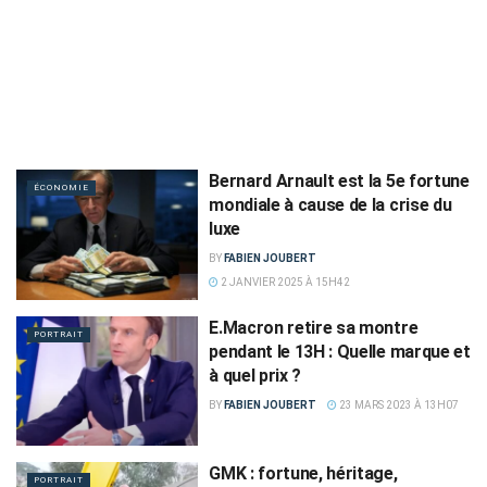
Bernard Arnault est la 5e fortune
ÉCONOMIE
mondiale à cause de la crise du
luxe
BY
FABIEN JOUBERT
2 JANVIER 2025 À 15H42
E.Macron retire sa montre
PORTRAIT
pendant le 13H : Quelle marque et
à quel prix ?
BY
FABIEN JOUBERT
23 MARS 2023 À 13H07
GMK : fortune, héritage,
PORTRAIT