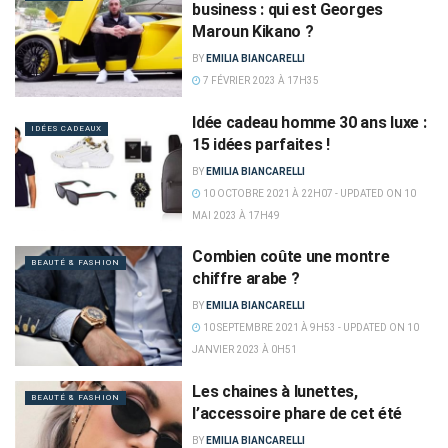
business : qui est Georges
Maroun Kikano ?
BY
EMILIA BIANCARELLI
7 FÉVRIER 2023 À 17H35
Idée cadeau homme 30 ans luxe :
IDÉES CADEAUX
15 idées parfaites !
BY
EMILIA BIANCARELLI
10 OCTOBRE 2021 À 22H07 - UPDATED ON 10
MAI 2023 À 17H49
Combien coûte une montre
BEAUTÉ & FASHION
chiffre arabe ?
BY
EMILIA BIANCARELLI
10 SEPTEMBRE 2021 À 9H53 - UPDATED ON 10
JANVIER 2023 À 0H51
Les chaines à lunettes,
BEAUTÉ & FASHION
l’accessoire phare de cet été
BY
EMILIA BIANCARELLI