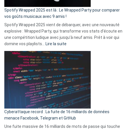
cash
»
Spotify Wrapped 2025 est là : Le Wrapped Party pour comparer
:
vos goûts musicaux avec 9 amis !
comment
Spotify Wrapped 2025 vient de débarquer, avec une nouveauté
Solly
explosive : Wrapped Party, qui transforme vos stats d’écoute en
change
une compétition ludique avec jusqu’à neuf amis. Prêt à voir qui
la
:
domine vos playlists…
Lire la suite
vie
Spotify
des
Wrapped
sans-
2025
abri
est
en
là
3
:
secondes
Le
Wrapped
Party
pour
Cyberattaque record : La fuite de 16 milliards de données
comparer
menace Facebook, Telegram et GitHub
vos
goûts
Une fuite massive de 16 milliards de mots de passe qui touche