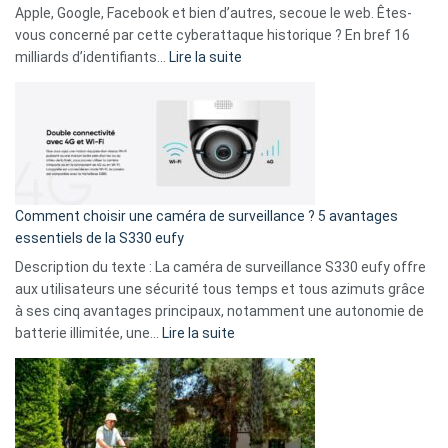
musicaux
Apple, Google, Facebook et bien d’autres, secoue le web. Êtes-
avec
vous concerné par cette cyberattaque historique ? En bref 16
9
:
milliards d’identifiants…
Lire la suite
amis
Cyberattaque
!
record
:
La
fuite
de
16
Comment choisir une caméra de surveillance ? 5 avantages
milliards
essentiels de la S330 eufy
de
Description du texte : La caméra de surveillance S330 eufy offre
données
aux utilisateurs une sécurité tous temps et tous azimuts grâce
menace
à ses cinq avantages principaux, notamment une autonomie de
Facebook,
:
batterie illimitée, une…
Lire la suite
Telegram
Comment
et
choisir
GitHub
une
caméra
de