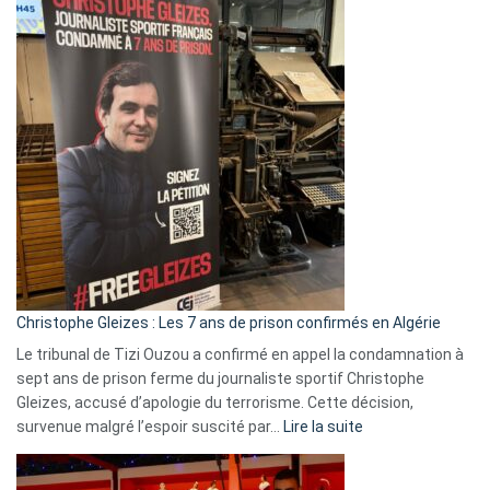
Eurovision
2026
:
Pays-
Bas,
Espagne,
Irlande
et
Slovénie
rejettent
la
présence
d’Israël
Christophe Gleizes : Les 7 ans de prison confirmés en Algérie
Le tribunal de Tizi Ouzou a confirmé en appel la condamnation à
sept ans de prison ferme du journaliste sportif Christophe
Gleizes, accusé d’apologie du terrorisme. Cette décision,
:
survenue malgré l’espoir suscité par…
Lire la suite
Christophe
Gleizes