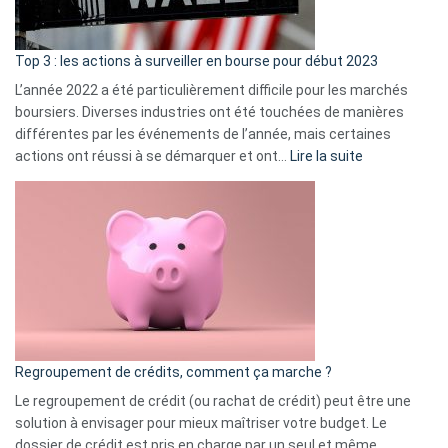
gui
d’a
ass
Top 3 : les actions à surveiller en bourse pour début 2023
L’année 2022 a été particulièrement difficile pour les marchés
boursiers. Diverses industries ont été touchées de manières
différentes par les événements de l’année, mais certaines
:
actions ont réussi à se démarquer et ont…
Lire la suite
Top
3
:
les
actions
à
surveiller
en
bourse
Regroupement de crédits, comment ça marche ?
pour
début
Le regroupement de crédit (ou rachat de crédit) peut être une
2023
solution à envisager pour mieux maîtriser votre budget. Le
dossier de crédit est pris en charge par un seul et même