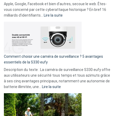
musicaux
Apple, Google, Facebook et bien d’autres, secoue le web. Êtes-
avec
vous concerné par cette cyberattaque historique ? En bref 16
9
:
milliards d’identifiants…
Lire la suite
amis
Cyberattaque
!
record
:
La
fuite
de
16
Comment choisir une caméra de surveillance ? 5 avantages
milliards
essentiels de la S330 eufy
de
Description du texte : La caméra de surveillance S330 eufy offre
données
aux utilisateurs une sécurité tous temps et tous azimuts grâce
menace
à ses cinq avantages principaux, notamment une autonomie de
Facebook,
:
batterie illimitée, une…
Lire la suite
Telegram
Comment
et
choisir
GitHub
une
caméra
de