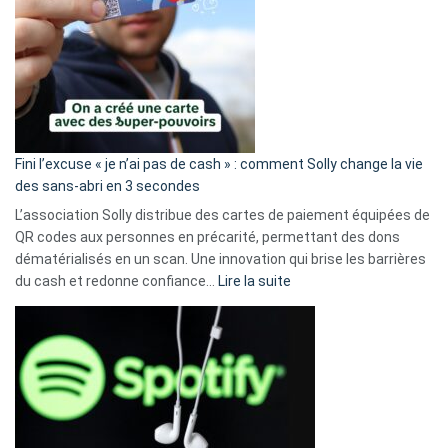
Fini l’excuse « je n’ai pas de cash » : comment Solly change la vie
des sans-abri en 3 secondes
L’association Solly distribue des cartes de paiement équipées de
QR codes aux personnes en précarité, permettant des dons
dématérialisés en un scan. Une innovation qui brise les barrières
:
du cash et redonne confiance…
Lire la suite
Fini
l’excuse
«
je
n’ai
pas
de