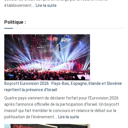
:
établissement.…
Lire la suite
Regroupement
de
Politique :
crédits,
comment
ça
marche
?
Boycott Eurovision 2026 : Pays-Bas, Espagne, Irlande et Slovénie
rejettent la présence d’Israël
Quatre pays viennent de déclarer forfait pour l’Eurovision 2026
après l’annonce officielle de la participation d’Israël. Un boycott
massif qui fait trembler le concours et relance le débat sur la
:
politisation de l’événement.…
Lire la suite
Boycott