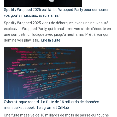
cash
»
Spotify Wrapped 2025 est là : Le Wrapped Party pour comparer
:
vos goûts musicaux avec 9 amis !
comment
Spotify Wrapped 2025 vient de débarquer, avec une nouveauté
Solly
explosive : Wrapped Party, qui transforme vos stats d’écoute en
change
une compétition ludique avec jusqu’à neuf amis. Prêt à voir qui
la
:
domine vos playlists…
Lire la suite
vie
Spotify
des
Wrapped
sans-
2025
abri
est
en
là
3
:
secondes
Le
Wrapped
Party
pour
Cyberattaque record : La fuite de 16 milliards de données
comparer
menace Facebook, Telegram et GitHub
vos
goûts
Une fuite massive de 16 milliards de mots de passe qui touche