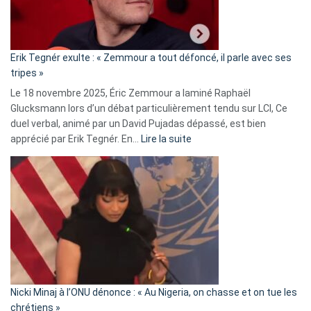
le
RN
:
«
Erik Tegnér exulte : « Zemmour a tout défoncé, il parle avec ses
C’est
tripes »
une
Le 18 novembre 2025, Éric Zemmour a laminé Raphaël
fake
Glucksmann lors d’un débat particulièrement tendu sur LCI, Ce
news
duel verbal, animé par un David Pujadas dépassé, est bien
»
:
apprécié par Erik Tegnér. En…
Lire la suite
Erik
Tegnér
exulte
:
« Zemmour
a
tout
défoncé,
il
parle
Nicki Minaj à l’ONU dénonce : « Au Nigeria, on chasse et on tue les
avec
chrétiens »