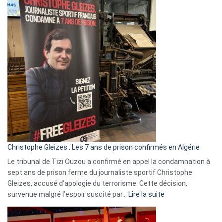
Eurovision
2026
:
Pays-
Bas,
Espagne,
Irlande
et
Slovénie
rejettent
la
présence
d’Israël
Christophe Gleizes : Les 7 ans de prison confirmés en Algérie
Le tribunal de Tizi Ouzou a confirmé en appel la condamnation à
sept ans de prison ferme du journaliste sportif Christophe
Gleizes, accusé d’apologie du terrorisme. Cette décision,
:
survenue malgré l’espoir suscité par…
Lire la suite
Christophe
Gleizes