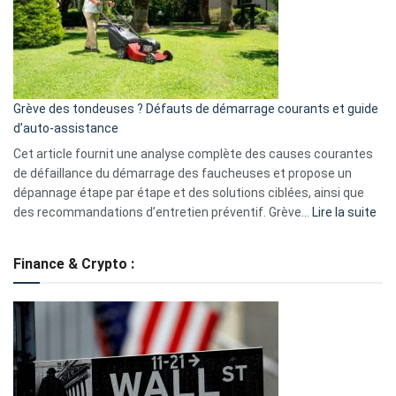
surveillance
?
5
avantages
essentiels
Grève des tondeuses ? Défauts de démarrage courants et guide
de
d’auto-assistance
la
S330
Cet article fournit une analyse complète des causes courantes
eufy
de défaillance du démarrage des faucheuses et propose un
dépannage étape par étape et des solutions ciblées, ainsi que
:
des recommandations d’entretien préventif. Grève…
Lire la suite
Grè
de
Finance & Crypto :
to
?
Déf
de
dé
cou
et