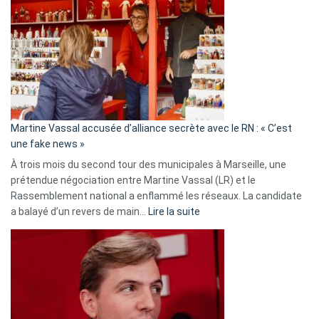
:
Les
7
ans
de
prison
confirmés
en
Martine Vassal accusée d’alliance secrète avec le RN : « C’est
Algérie
une fake news »
À trois mois du second tour des municipales à Marseille, une
prétendue négociation entre Martine Vassal (LR) et le
Rassemblement national a enflammé les réseaux. La candidate
:
a balayé d’un revers de main…
Lire la suite
Martine
Vassal
accusée
d’alliance
secrète
avec