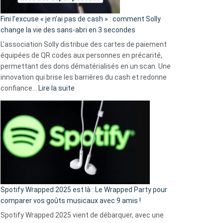
Fini l’excuse « je n’ai pas de cash » : comment Solly
change la vie des sans-abri en 3 secondes
L’association Solly distribue des cartes de paiement
équipées de QR codes aux personnes en précarité,
permettant des dons dématérialisés en un scan. Une
innovation qui brise les barrières du cash et redonne
:
confiance…
Lire la suite
Fini
l’excuse
«
je
n’ai
pas
de
cash
»
Spotify Wrapped 2025 est là : Le Wrapped Party pour
:
comparer vos goûts musicaux avec 9 amis !
comment
Spotify Wrapped 2025 vient de débarquer, avec une
Solly