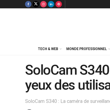
TECH & WEB
MONDE PROFESSIONNEL
SoloCam S340 :
yeux des utilis
SoloCam S340 : La caméra de surveillanc