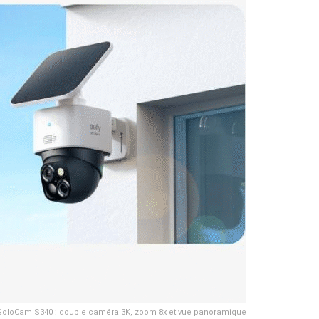
 SoloCam S340 : double caméra 3K, zoom 8x et vue panoramique