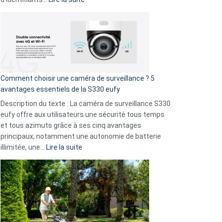
!
Cyberattaque
record
:
La
fuite
de
16
Comment choisir une caméra de surveillance ? 5
milliards
avantages essentiels de la S330 eufy
de
Description du texte : La caméra de surveillance S330
données
eufy offre aux utilisateurs une sécurité tous temps
menace
et tous azimuts grâce à ses cinq avantages
Facebook,
principaux, notamment une autonomie de batterie
Telegram
:
illimitée, une…
Lire la suite
et
Comment
GitHub
choisir
une
caméra
de
surveillance