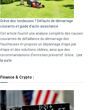
?
5
avantages
essentiels
Grève des tondeuses ? Défauts de démarrage
de
courants et guide d’auto-assistance
la
S330
Cet article fournit une analyse complète des causes
eufy
courantes de défaillance du démarrage des
faucheuses et propose un dépannage étape par
étape et des solutions ciblées, ainsi que des
recommandations d’entretien préventif. Grève…
Lire
:
la suite
Grève
des
tondeuses
Finance & Crypto :
?
Défauts
de
démarrage
courants
et