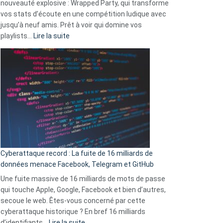
nouveauté explosive : Wrapped Party, qui transforme
change
vos stats d’écoute en une compétition ludique avec
la
jusqu’à neuf amis. Prêt à voir qui domine vos
vie
:
playlists…
Lire la suite
des
Spotify
sans-
Wrapped
abri
2025
en
est
3
là
secondes
:
Le
Wrapped
Party
pour
Cyberattaque record : La fuite de 16 milliards de
comparer
données menace Facebook, Telegram et GitHub
vos
goûts
Une fuite massive de 16 milliards de mots de passe
musicaux
qui touche Apple, Google, Facebook et bien d’autres,
avec
secoue le web. Êtes-vous concerné par cette
9
cyberattaque historique ? En bref 16 milliards
amis
:
d’identifiants…
Lire la suite