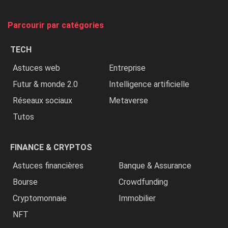
on
tue
Parcourir par catégories
les
chrétiens
TECH
»
Astuces web
Entreprise
Futur & monde 2.0
Intelligence artificielle
Réseaux sociaux
Metaverse
Tutos
FINANCE & CRYPTOS
Astuces financières
Banque & Assurance
Bourse
Crowdfunding
Cryptomonnaie
Immobilier
NFT