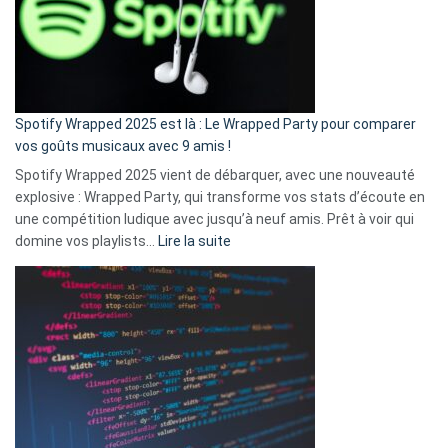
je
n’ai
pas
de
cash
»
Spotify Wrapped 2025 est là : Le Wrapped Party pour comparer
:
vos goûts musicaux avec 9 amis !
comment
Spotify Wrapped 2025 vient de débarquer, avec une nouveauté
Solly
explosive : Wrapped Party, qui transforme vos stats d’écoute en
change
une compétition ludique avec jusqu’à neuf amis. Prêt à voir qui
la
:
domine vos playlists…
Lire la suite
vie
Spotify
des
Wrapped
sans-
2025
abri
est
en
là
3
:
secondes
Le
Wrapped
Party