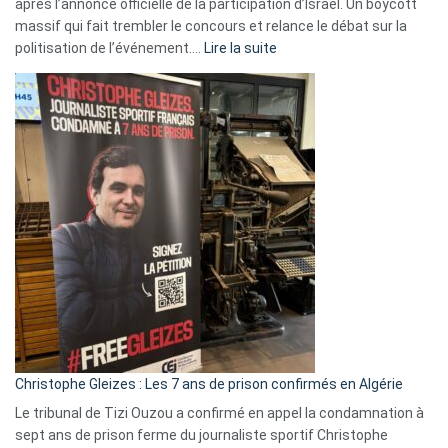
après l’annonce officielle de la participation d’Israël. Un boycott
massif qui fait trembler le concours et relance le débat sur la
:
politisation de l’événement.…
Lire la suite
Boycott
Eurovision
2026
:
Pays-
Bas,
Espagne,
Irlande
et
Slovénie
rejettent
la
présence
d’Israël
Christophe Gleizes : Les 7 ans de prison confirmés en Algérie
Le tribunal de Tizi Ouzou a confirmé en appel la condamnation à
sept ans de prison ferme du journaliste sportif Christophe