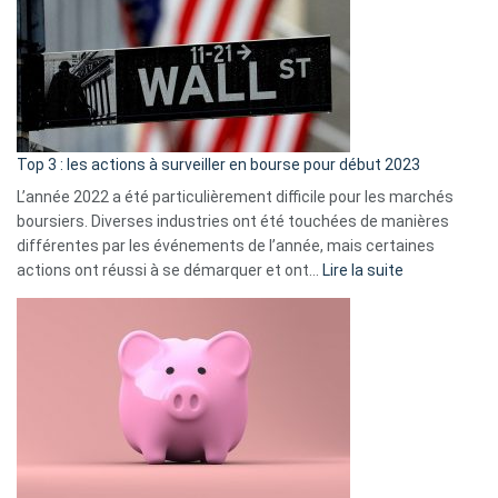
de
dé
cou
et
gui
d’a
ass
Top 3 : les actions à surveiller en bourse pour début 2023
L’année 2022 a été particulièrement difficile pour les marchés
boursiers. Diverses industries ont été touchées de manières
différentes par les événements de l’année, mais certaines
:
actions ont réussi à se démarquer et ont…
Lire la suite
Top
3
:
les
actions
à
surveiller
en
bourse