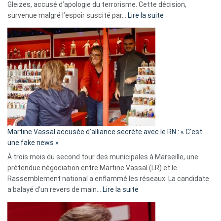
Gleizes, accusé d’apologie du terrorisme. Cette décision,
:
survenue malgré l’espoir suscité par…
Lire la suite
Christophe
Gleizes
:
Les
7
ans
de
prison
confirmés
en
Martine Vassal accusée d’alliance secrète avec le RN : « C’est
Algérie
une fake news »
À trois mois du second tour des municipales à Marseille, une
prétendue négociation entre Martine Vassal (LR) et le
Rassemblement national a enflammé les réseaux. La candidate
:
a balayé d’un revers de main…
Lire la suite
Martine
Vassal