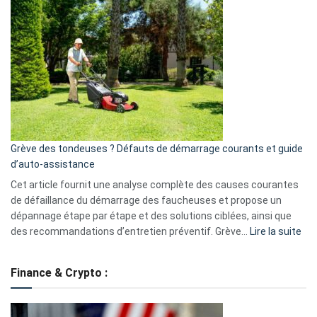
et
choisir
GitHub
une
caméra
de
surveillance
?
5
avantages
essentiels
Grève des tondeuses ? Défauts de démarrage courants et guide
de
d’auto-assistance
la
S330
Cet article fournit une analyse complète des causes courantes
eufy
de défaillance du démarrage des faucheuses et propose un
dépannage étape par étape et des solutions ciblées, ainsi que
:
des recommandations d’entretien préventif. Grève…
Lire la suite
Grè
de
Finance & Crypto :
to
?
Déf