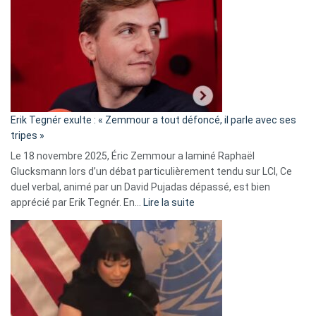
accusée
d’alliance
secrète
avec
le
RN
:
«
Erik Tegnér exulte : « Zemmour a tout défoncé, il parle avec ses
C’est
tripes »
une
Le 18 novembre 2025, Éric Zemmour a laminé Raphaël
fake
Glucksmann lors d’un débat particulièrement tendu sur LCI, Ce
news
duel verbal, animé par un David Pujadas dépassé, est bien
»
:
apprécié par Erik Tegnér. En…
Lire la suite
Erik
Tegnér
exulte
:
« Zemmour
a
tout