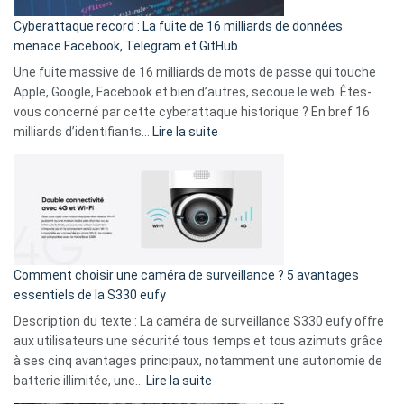
pour
Cyberattaque record : La fuite de 16 milliards de données
comparer
menace Facebook, Telegram et GitHub
vos
goûts
Une fuite massive de 16 milliards de mots de passe qui touche
musicaux
Apple, Google, Facebook et bien d’autres, secoue le web. Êtes-
avec
vous concerné par cette cyberattaque historique ? En bref 16
9
:
milliards d’identifiants…
Lire la suite
amis
Cyberattaque
!
record
:
La
fuite
de
16
Comment choisir une caméra de surveillance ? 5 avantages
milliards
essentiels de la S330 eufy
de
Description du texte : La caméra de surveillance S330 eufy offre
données
aux utilisateurs une sécurité tous temps et tous azimuts grâce
menace
à ses cinq avantages principaux, notamment une autonomie de
Facebook,
:
batterie illimitée, une…
Lire la suite
Telegram
Comment