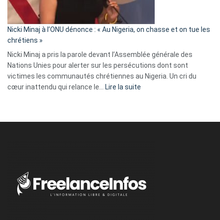
défoncé,
il
parle
Nicki Minaj à l’ONU dénonce : « Au Nigeria, on chasse et on tue les
avec
chrétiens »
ses
Nicki Minaj a pris la parole devant l’Assemblée générale des
tripes »
Nations Unies pour alerter sur les persécutions dont sont
victimes les communautés chrétiennes au Nigeria. Un cri du
:
cœur inattendu qui relance le…
Lire la suite
Nicki
Minaj
à
l’ONU
dénonce
:
«
Au
Nigeria,
on
chasse
et