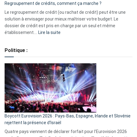
Regroupement de crédits, comment ça marche ?
pour
début
Le regroupement de crédit (ou rachat de crédit) peut être une
2023
solution à envisager pour mieux maîtriser votre budget. Le
dossier de crédit est pris en charge par un seul et même
:
établissement.…
Lire la suite
Regroupement
de
Politique :
crédits,
comment
ça
marche
?
Boycott Eurovision 2026 : Pays-Bas, Espagne, Irlande et Slovénie
rejettent la présence d’Israël
Quatre pays viennent de déclarer forfait pour l’Eurovision 2026