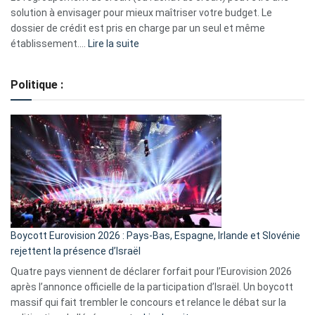
2023
solution à envisager pour mieux maîtriser votre budget. Le
dossier de crédit est pris en charge par un seul et même
:
établissement.…
Lire la suite
Regroupement
de
Politique :
crédits,
comment
ça
marche
?
Boycott Eurovision 2026 : Pays-Bas, Espagne, Irlande et Slovénie
rejettent la présence d’Israël
Quatre pays viennent de déclarer forfait pour l’Eurovision 2026
après l’annonce officielle de la participation d’Israël. Un boycott
massif qui fait trembler le concours et relance le débat sur la