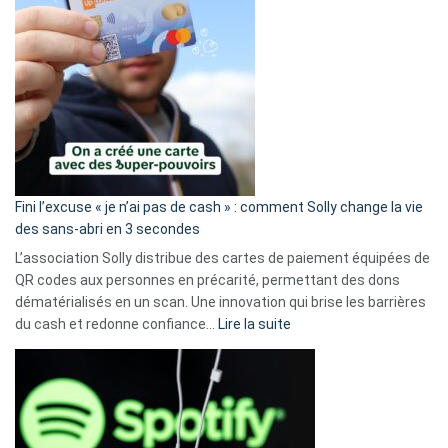
Fini l’excuse « je n’ai pas de cash » : comment Solly change la vie
des sans-abri en 3 secondes
L’association Solly distribue des cartes de paiement équipées de
QR codes aux personnes en précarité, permettant des dons
dématérialisés en un scan. Une innovation qui brise les barrières
:
du cash et redonne confiance…
Lire la suite
Fini
l’excuse
«
je
n’ai