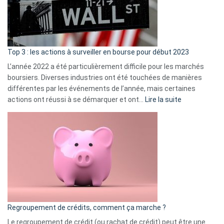
cou
et
gui
d’a
ass
Top 3 : les actions à surveiller en bourse pour début 2023
L’année 2022 a été particulièrement difficile pour les marchés
boursiers. Diverses industries ont été touchées de manières
différentes par les événements de l’année, mais certaines
:
actions ont réussi à se démarquer et ont…
Lire la suite
Top
3
:
les
actions
à
surveiller
en
bourse
Regroupement de crédits, comment ça marche ?
pour
début
Le regroupement de crédit (ou rachat de crédit) peut être une