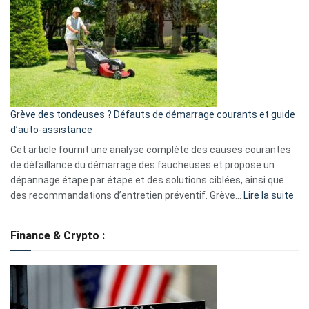
caméra
de
surveillance
?
5
avantages
essentiels
Grève des tondeuses ? Défauts de démarrage courants et guide
de
d’auto-assistance
la
S330
Cet article fournit une analyse complète des causes courantes
eufy
de défaillance du démarrage des faucheuses et propose un
dépannage étape par étape et des solutions ciblées, ainsi que
:
des recommandations d’entretien préventif. Grève…
Lire la suite
Grè
de
Finance & Crypto :
to
?
Déf
de
dé