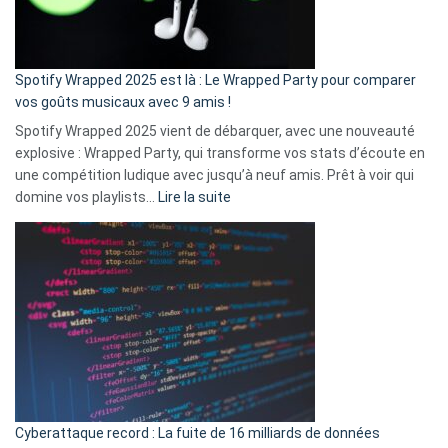
pas
de
cash
»
Spotify Wrapped 2025 est là : Le Wrapped Party pour comparer
:
vos goûts musicaux avec 9 amis !
comment
Spotify Wrapped 2025 vient de débarquer, avec une nouveauté
Solly
explosive : Wrapped Party, qui transforme vos stats d’écoute en
change
une compétition ludique avec jusqu’à neuf amis. Prêt à voir qui
la
:
domine vos playlists…
Lire la suite
vie
Spotify
des
Wrapped
sans-
2025
abri
est
en
là
3
:
secondes
Le
Wrapped
Party
pour
Cyberattaque record : La fuite de 16 milliards de données
comparer