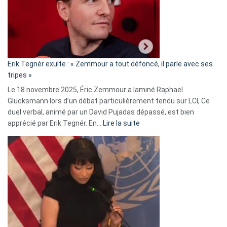
secrète
avec
le
RN
:
«
Erik Tegnér exulte : « Zemmour a tout défoncé, il parle avec ses
C’est
tripes »
une
Le 18 novembre 2025, Éric Zemmour a laminé Raphaël
fake
Glucksmann lors d’un débat particulièrement tendu sur LCI, Ce
news
duel verbal, animé par un David Pujadas dépassé, est bien
»
:
apprécié par Erik Tegnér. En…
Lire la suite
Erik
Tegnér
exulte
:
« Zemmour
a
tout
défoncé,
il