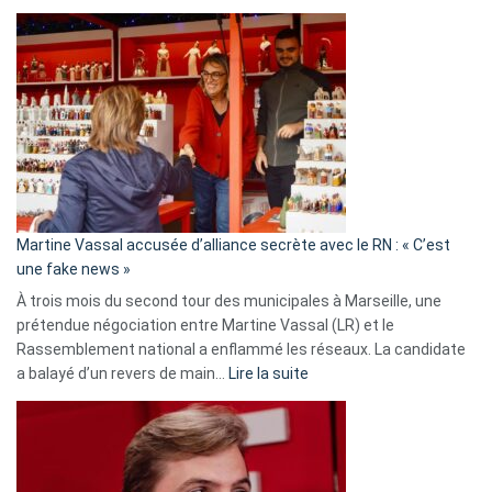
Christophe
Gleizes
:
Les
7
ans
de
prison
confirmés
en
Martine Vassal accusée d’alliance secrète avec le RN : « C’est
Algérie
une fake news »
À trois mois du second tour des municipales à Marseille, une
prétendue négociation entre Martine Vassal (LR) et le
Rassemblement national a enflammé les réseaux. La candidate
:
a balayé d’un revers de main…
Lire la suite
Martine
Vassal
accusée
d’alliance