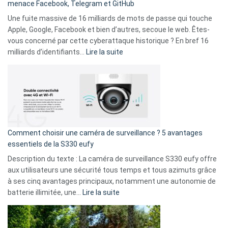
menace Facebook, Telegram et GitHub
vos
goûts
Une fuite massive de 16 milliards de mots de passe qui touche
musicaux
Apple, Google, Facebook et bien d’autres, secoue le web. Êtes-
avec
vous concerné par cette cyberattaque historique ? En bref 16
9
:
milliards d’identifiants…
Lire la suite
amis
Cyberattaque
!
record
:
La
fuite
de
16
Comment choisir une caméra de surveillance ? 5 avantages
milliards
essentiels de la S330 eufy
de
Description du texte : La caméra de surveillance S330 eufy offre
données
aux utilisateurs une sécurité tous temps et tous azimuts grâce
menace
à ses cinq avantages principaux, notamment une autonomie de
Facebook,
:
batterie illimitée, une…
Lire la suite
Telegram
Comment
et
choisir
GitHub
une