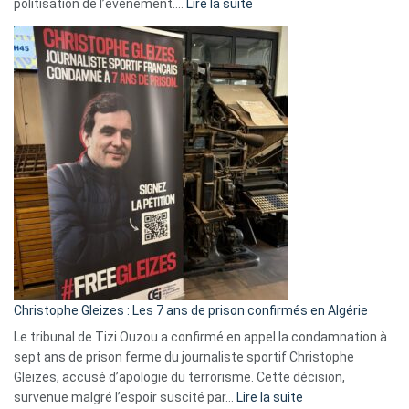
:
politisation de l’événement.…
Lire la suite
Boycott
Eurovision
2026
:
Pays-
Bas,
Espagne,
Irlande
et
Slovénie
rejettent
la
présence
d’Israël
Christophe Gleizes : Les 7 ans de prison confirmés en Algérie
Le tribunal de Tizi Ouzou a confirmé en appel la condamnation à
sept ans de prison ferme du journaliste sportif Christophe
Gleizes, accusé d’apologie du terrorisme. Cette décision,
:
survenue malgré l’espoir suscité par…
Lire la suite