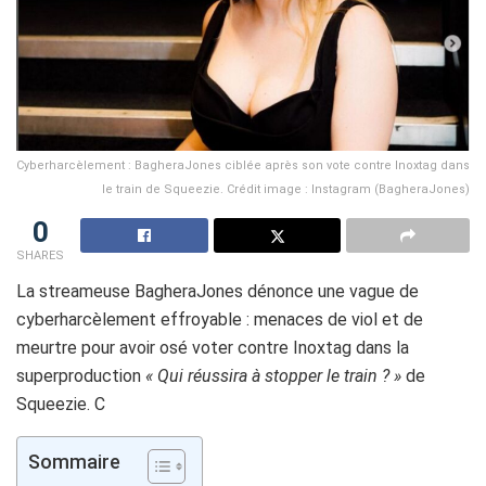
Cyberharcèlement : BagheraJones ciblée après son vote contre Inoxtag dans
le train de Squeezie. Crédit image : Instagram (BagheraJones)
0
SHARES
La streameuse BagheraJones dénonce une vague de
cyberharcèlement effroyable : menaces de viol et de
meurtre pour avoir osé voter contre Inoxtag dans la
superproduction
« Qui réussira à stopper le train ? »
de
Squeezie. C
Sommaire