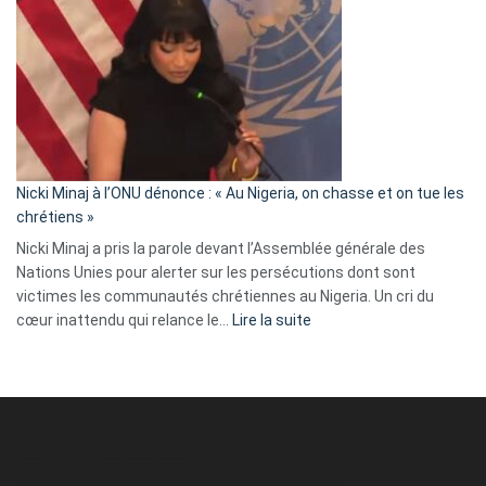
exulte
:
« Zemmour
a
tout
défoncé,
il
parle
Nicki Minaj à l’ONU dénonce : « Au Nigeria, on chasse et on tue les
avec
chrétiens »
ses
Nicki Minaj a pris la parole devant l’Assemblée générale des
tripes »
Nations Unies pour alerter sur les persécutions dont sont
victimes les communautés chrétiennes au Nigeria. Un cri du
:
cœur inattendu qui relance le…
Lire la suite
Nicki
Minaj
à
l’ONU
dénonce
:
«