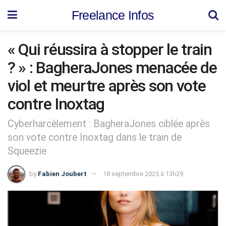
Freelance Infos
« Qui réussira à stopper le train
? » : BagheraJones menacée de
viol et meurtre après son vote
contre Inoxtag
Cyberharcèlement : BagheraJones ciblée après
son vote contre Inoxtag dans le train de
Squeezie
by
Fabien Joubert
18 septembre 2025 à 13h29