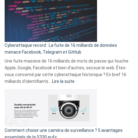
en
là
3
:
secondes
Le
Wrapped
Party
pour
Cyberattaque record : La fuite de 16 milliards de données
comparer
menace Facebook, Telegram et GitHub
vos
goûts
Une fuite massive de 16 milliards de mots de passe qui touche
musicaux
Apple, Google, Facebook et bien d’autres, secoue le web. Êtes-
avec
vous concerné par cette cyberattaque historique ? En bref 16
9
:
milliards d’identifiants…
Lire la suite
amis
Cyberattaque
!
record
:
La
fuite
de
16
Comment choisir une caméra de surveillance ? 5 avantages
milliards
essentiels de la S330 eufy