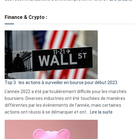
Grè
de
Finance & Crypto :
to
?
Déf
de
dé
cou
et
gui
d’a
ass
Top 3 : les actions à surveiller en bourse pour début 2023
L’année 2022 a été particulièrement difficile pour les marchés
boursiers. Diverses industries ont été touchées de manières
différentes par les événements de l’année, mais certaines
:
actions ont réussi à se démarquer et ont…
Lire la suite
Top
3
:
les