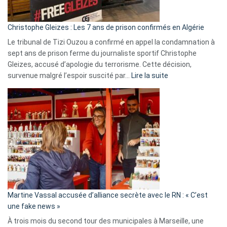
présence
d’Israël
Christophe Gleizes : Les 7 ans de prison confirmés en Algérie
Le tribunal de Tizi Ouzou a confirmé en appel la condamnation à
sept ans de prison ferme du journaliste sportif Christophe
Gleizes, accusé d’apologie du terrorisme. Cette décision,
:
survenue malgré l’espoir suscité par…
Lire la suite
Christophe
Gleizes
:
Les
7
ans
de
prison
confirmés
en
Martine Vassal accusée d’alliance secrète avec le RN : « C’est
Algérie
une fake news »
À trois mois du second tour des municipales à Marseille, une