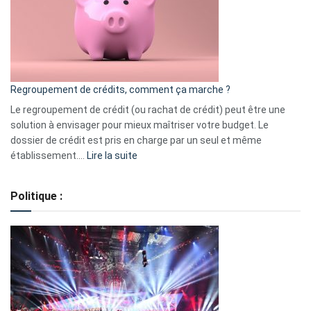
actions
à
surveiller
en
bourse
Regroupement de crédits, comment ça marche ?
pour
début
Le regroupement de crédit (ou rachat de crédit) peut être une
2023
solution à envisager pour mieux maîtriser votre budget. Le
dossier de crédit est pris en charge par un seul et même
:
établissement.…
Lire la suite
Regroupement
de
Politique :
crédits,
comment
ça
marche
?