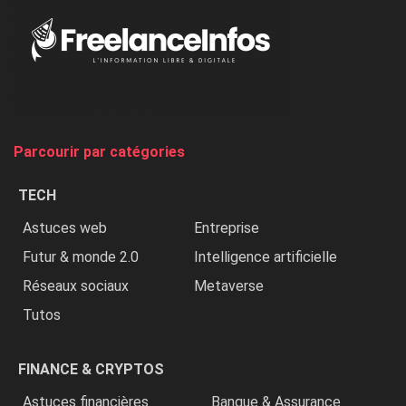
Au
Nigeria,
on
chasse
et
on
tue
Parcourir par catégories
les
chrétiens
TECH
»
Astuces web
Entreprise
Futur & monde 2.0
Intelligence artificielle
Réseaux sociaux
Metaverse
Tutos
FINANCE & CRYPTOS
Astuces financières
Banque & Assurance