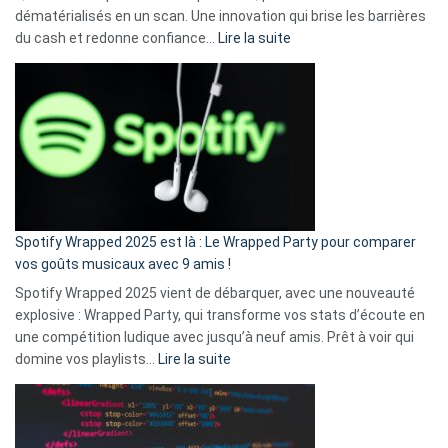
dématérialisés en un scan. Une innovation qui brise les barrières
:
du cash et redonne confiance…
Lire la suite
Fini
l’excuse
«
je
n’ai
pas
de
cash
»
Spotify Wrapped 2025 est là : Le Wrapped Party pour comparer
:
vos goûts musicaux avec 9 amis !
comment
Spotify Wrapped 2025 vient de débarquer, avec une nouveauté
Solly
explosive : Wrapped Party, qui transforme vos stats d’écoute en
change
une compétition ludique avec jusqu’à neuf amis. Prêt à voir qui
la
:
domine vos playlists…
Lire la suite
vie
Spotify
des
Wrapped
sans-
2025
abri
est