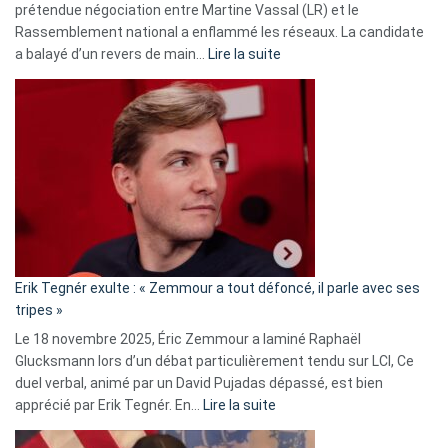
prétendue négociation entre Martine Vassal (LR) et le
Rassemblement national a enflammé les réseaux. La candidate
:
a balayé d’un revers de main…
Lire la suite
Martine
Vassal
accusée
d’alliance
secrète
avec
le
RN
:
«
Erik Tegnér exulte : « Zemmour a tout défoncé, il parle avec ses
C’est
tripes »
une
Le 18 novembre 2025, Éric Zemmour a laminé Raphaël
fake
Glucksmann lors d’un débat particulièrement tendu sur LCI, Ce
news
duel verbal, animé par un David Pujadas dépassé, est bien
»
:
apprécié par Erik Tegnér. En…
Lire la suite
Erik
Tegnér