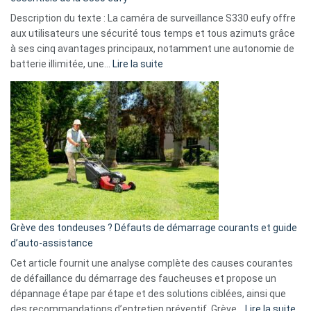
de
Description du texte : La caméra de surveillance S330 eufy offre
données
aux utilisateurs une sécurité tous temps et tous azimuts grâce
menace
à ses cinq avantages principaux, notamment une autonomie de
Facebook,
:
batterie illimitée, une…
Lire la suite
Telegram
Comment
et
choisir
GitHub
une
caméra
de
surveillance
?
5
avantages
essentiels
Grève des tondeuses ? Défauts de démarrage courants et guide
de
d’auto-assistance
la
S330
Cet article fournit une analyse complète des causes courantes
eufy
de défaillance du démarrage des faucheuses et propose un
dépannage étape par étape et des solutions ciblées, ainsi que
:
des recommandations d’entretien préventif. Grève…
Lire la suite