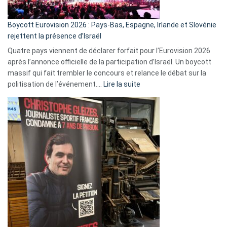
Boycott Eurovision 2026 : Pays-Bas, Espagne, Irlande et Slovénie
rejettent la présence d’Israël
Quatre pays viennent de déclarer forfait pour l’Eurovision 2026
après l’annonce officielle de la participation d’Israël. Un boycott
massif qui fait trembler le concours et relance le débat sur la
:
politisation de l’événement.…
Lire la suite
Boycott
Eurovision
2026
:
Pays-
Bas,
Espagne,
Irlande
et
Slovénie
rejettent
la