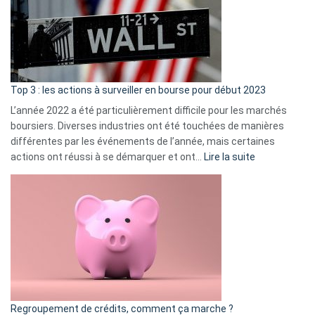
dé
cou
et
gui
d’a
ass
Top 3 : les actions à surveiller en bourse pour début 2023
L’année 2022 a été particulièrement difficile pour les marchés
boursiers. Diverses industries ont été touchées de manières
différentes par les événements de l’année, mais certaines
:
actions ont réussi à se démarquer et ont…
Lire la suite
Top
3
:
les
actions
à
surveiller
en
bourse
Regroupement de crédits, comment ça marche ?
pour