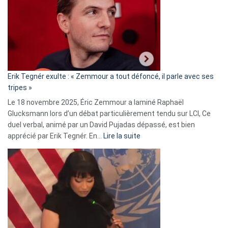
d’alliance
secrète
avec
le
RN
:
«
Erik Tegnér exulte : « Zemmour a tout défoncé, il parle avec ses
C’est
tripes »
une
Le 18 novembre 2025, Éric Zemmour a laminé Raphaël
fake
Glucksmann lors d’un débat particulièrement tendu sur LCI, Ce
news
duel verbal, animé par un David Pujadas dépassé, est bien
»
:
apprécié par Erik Tegnér. En…
Lire la suite
Erik
Tegnér
exulte
:
« Zemmour
a
tout
défoncé,