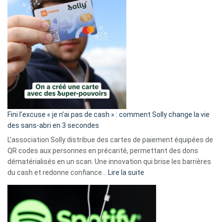
Fini l’excuse « je n’ai pas de cash » : comment Solly change la vie
des sans-abri en 3 secondes
L’association Solly distribue des cartes de paiement équipées de
QR codes aux personnes en précarité, permettant des dons
dématérialisés en un scan. Une innovation qui brise les barrières
:
du cash et redonne confiance…
Lire la suite
Fini
l’excuse
«
je