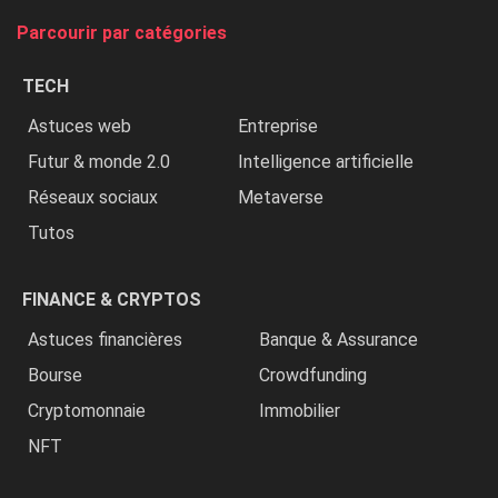
tue
Parcourir par catégories
les
chrétiens
TECH
»
Astuces web
Entreprise
Futur & monde 2.0
Intelligence artificielle
Réseaux sociaux
Metaverse
Tutos
FINANCE & CRYPTOS
Astuces financières
Banque & Assurance
Bourse
Crowdfunding
Cryptomonnaie
Immobilier
NFT