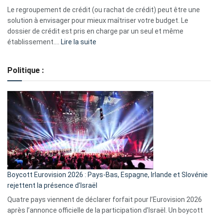
début
Le regroupement de crédit (ou rachat de crédit) peut être une
2023
solution à envisager pour mieux maîtriser votre budget. Le
dossier de crédit est pris en charge par un seul et même
:
établissement.…
Lire la suite
Regroupement
de
Politique :
crédits,
comment
ça
marche
?
Boycott Eurovision 2026 : Pays-Bas, Espagne, Irlande et Slovénie
rejettent la présence d’Israël
Quatre pays viennent de déclarer forfait pour l’Eurovision 2026
après l’annonce officielle de la participation d’Israël. Un boycott