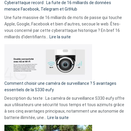
Cyberattaque record : La fuite de 16 milliards de données
comparer
menace Facebook, Telegram et GitHub
vos
goûts
Une fuite massive de 16 milliards de mots de passe qui touche
musicaux
Apple, Google, Facebook et bien d’autres, secoue le web. Êtes-
avec
vous concerné par cette cyberattaque historique ? En bref 16
9
:
milliards d’identifiants…
Lire la suite
amis
Cyberattaque
!
record
:
La
fuite
de
16
Comment choisir une caméra de surveillance ? 5 avantages
milliards
essentiels de la S330 eufy
de
Description du texte : La caméra de surveillance S330 eufy offre
données
aux utilisateurs une sécurité tous temps et tous azimuts grâce
menace
à ses cinq avantages principaux, notamment une autonomie de
Facebook,
:
batterie illimitée, une…
Lire la suite
Telegram
Comment
et
choisir