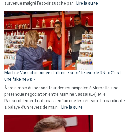
:
survenue malgré l’espoir suscité par…
Lire la suite
Christophe
Gleizes
:
Les
7
ans
de
prison
confirmés
en
Martine Vassal accusée d’alliance secrète avec le RN : « C’est
Algérie
une fake news »
À trois mois du second tour des municipales à Marseille, une
prétendue négociation entre Martine Vassal (LR) et le
Rassemblement national a enflammé les réseaux. La candidate
:
a balayé d’un revers de main…
Lire la suite
Martine
Vassal
accusée