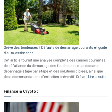
GitHub
une
caméra
de
surveillance
?
5
avantages
essentiels
Grève des tondeuses ? Défauts de démarrage courants et guide
de
d’auto-assistance
la
S330
Cet article fournit une analyse complète des causes courantes
eufy
de défaillance du démarrage des faucheuses et propose un
dépannage étape par étape et des solutions ciblées, ainsi que
:
des recommandations d’entretien préventif. Grève…
Lire la suite
Grè
de
Finance & Crypto :
to
?
Déf
de