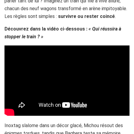
parler tant de lui ? Imaginez un train qui file à vive allure,
chacun des neuf wagons transformé en arène impitoyable.
Les règles sont simples :
survivre ou rester coincé
.
Découvrez dans la vidéo ci-dessous :
« Qui réussira à
stopper le train ? »
Inoxtag slalome dans un décor glacé, Michou résout des
énigmes tordues, tandis que Baghera teste sa mémoire