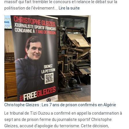
massif qui fait trembler le concours et relance le débat sur la
:
politisation de l’événement.…
Lire la suite
Boycott
Eurovision
2026
:
Pays-
Bas,
Espagne,
Irlande
et
Slovénie
rejettent
la
présence
d’Israël
Christophe Gleizes : Les 7 ans de prison confirmés en Algérie
Le tribunal de Tizi Ouzou a confirmé en appel la condamnation à
sept ans de prison ferme du journaliste sportif Christophe
Gleizes, accusé d’apologie du terrorisme. Cette décision,