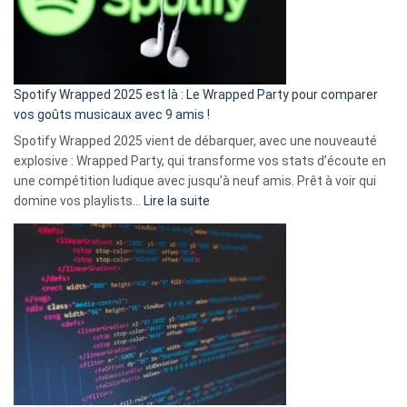
n’ai
pas
de
cash
»
Spotify Wrapped 2025 est là : Le Wrapped Party pour comparer
:
vos goûts musicaux avec 9 amis !
comment
Spotify Wrapped 2025 vient de débarquer, avec une nouveauté
Solly
explosive : Wrapped Party, qui transforme vos stats d’écoute en
change
une compétition ludique avec jusqu’à neuf amis. Prêt à voir qui
la
:
domine vos playlists…
Lire la suite
vie
Spotify
des
Wrapped
sans-
2025
abri
est
en
là
3
:
secondes
Le
Wrapped
Party
pour