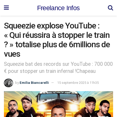
Freelance Infos
Squeezie explose YouTube :
« Qui réussira à stopper le train
? » totalise plus de 6millions de
vues
Squeezie bat des records sur YouTube : 700 000
€ pour stopper un train infernal !Chapeau
by
Emilia Biancarelli
15 septembre 2025 à 11h35