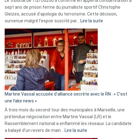
Le tribunal de Tizi Ouzou a confirmé en appel la condamnation à
sept ans de prison ferme du journaliste sportif Christophe
Gleizes, accusé d’apologie du terrorisme. Cette décision,
:
survenue malgré l’espoir suscité par…
Lire la suite
Christophe
Gleizes
:
Les
7
ans
de
prison
confirmés
en
Martine Vassal accusée d’alliance secrète avec le RN : « C’est
Algérie
une fake news »
À trois mois du second tour des municipales à Marseille, une
prétendue négociation entre Martine Vassal (LR) et le
Rassemblement national a enflammé les réseaux. La candidate
:
a balayé d’un revers de main…
Lire la suite
Martine