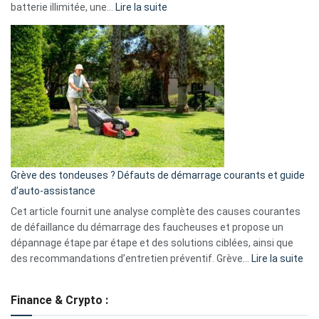
:
batterie illimitée, une…
Lire la suite
Telegram
Comment
et
choisir
GitHub
une
caméra
de
surveillance
?
5
avantages
essentiels
Grève des tondeuses ? Défauts de démarrage courants et guide
de
d’auto-assistance
la
S330
Cet article fournit une analyse complète des causes courantes
eufy
de défaillance du démarrage des faucheuses et propose un
dépannage étape par étape et des solutions ciblées, ainsi que
:
des recommandations d’entretien préventif. Grève…
Lire la suite
Grè
de
Finance & Crypto :
to