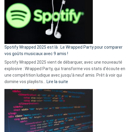
«
je
n’ai
pas
de
cash
»
Spotify Wrapped 2025 est là : Le Wrapped Party pour comparer
:
vos goûts musicaux avec 9 amis !
comment
Spotify Wrapped 2025 vient de débarquer, avec une nouveauté
Solly
explosive : Wrapped Party, qui transforme vos stats d’écoute en
change
une compétition ludique avec jusqu’à neuf amis. Prêt à voir qui
la
:
domine vos playlists…
Lire la suite
vie
Spotify
des
Wrapped
sans-
2025
abri
est
en
là
3
:
secondes
Le