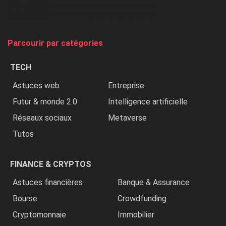
chasse
et
on
tue
Parcourir par catégories
les
chrétiens
TECH
»
Astuces web
Entreprise
Futur & monde 2.0
Intelligence artificielle
Réseaux sociaux
Metaverse
Tutos
FINANCE & CRYPTOS
Astuces financières
Banque & Assurance
Bourse
Crowdfunding
Cryptomonnaie
Immobilier