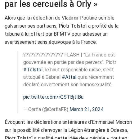
par les cercueils à Orly »
Alors que la réélection de Vladimir Poutine semble
galvaniser ses partisans, Piotr Tolstoï a profité de la
tribune à lui offert par BFMTV pour adresser un
avertissement sans équivoque à la France.
???????????????? FLASH | "La France est
gouvernée en partie par des pervers". Piotr
#Tolstoï
, le haut responsable russe, s’est
attaqué à Gabriel
#Attal
qui a récemment
déclaré ouvertement son homosexualité.
pic.twitter.com/rQSTBjtIBu
— Cerfia (@CerfiaFR)
March 21, 2024
Évoquant les déclarations antérieures d’Emmanuel Macron
sur la possibilité d’envoyer la Légion étrangère à Odessa,
Piotr Tolstoï a qualifié cette idée de « géniale », tout en