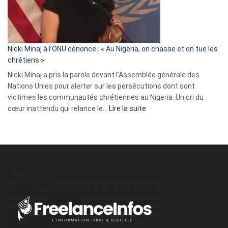
a
tout
défoncé,
il
parle
Nicki Minaj à l’ONU dénonce : « Au Nigeria, on chasse et on tue les
avec
chrétiens »
ses
Nicki Minaj a pris la parole devant l’Assemblée générale des
tripes »
Nations Unies pour alerter sur les persécutions dont sont
victimes les communautés chrétiennes au Nigeria. Un cri du
:
cœur inattendu qui relance le…
Lire la suite
Nicki
Minaj
à
l’ONU
dénonce
:
«
Au
Nigeria,
on