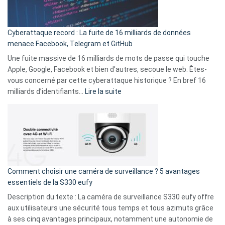
Wrapped
Party
pour
Cyberattaque record : La fuite de 16 milliards de données
comparer
menace Facebook, Telegram et GitHub
vos
goûts
Une fuite massive de 16 milliards de mots de passe qui touche
musicaux
Apple, Google, Facebook et bien d’autres, secoue le web. Êtes-
avec
vous concerné par cette cyberattaque historique ? En bref 16
9
:
milliards d’identifiants…
Lire la suite
amis
Cyberattaque
!
record
:
La
fuite
de
16
Comment choisir une caméra de surveillance ? 5 avantages
milliards
essentiels de la S330 eufy
de
Description du texte : La caméra de surveillance S330 eufy offre
données
aux utilisateurs une sécurité tous temps et tous azimuts grâce
menace
à ses cinq avantages principaux, notamment une autonomie de
Facebook,