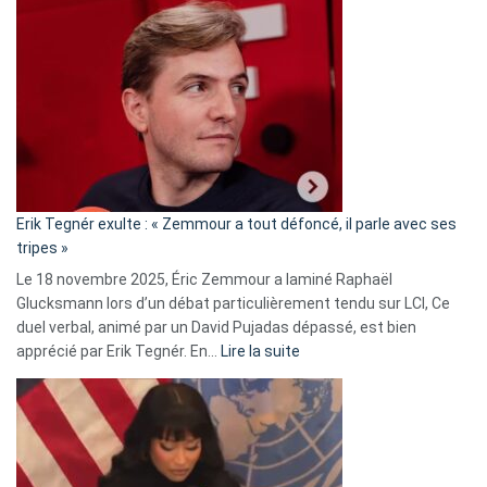
Vassal
accusée
d’alliance
secrète
avec
le
RN
:
«
Erik Tegnér exulte : « Zemmour a tout défoncé, il parle avec ses
C’est
tripes »
une
Le 18 novembre 2025, Éric Zemmour a laminé Raphaël
fake
Glucksmann lors d’un débat particulièrement tendu sur LCI, Ce
news
duel verbal, animé par un David Pujadas dépassé, est bien
»
:
apprécié par Erik Tegnér. En…
Lire la suite
Erik
Tegnér
exulte
:
« Zemmour