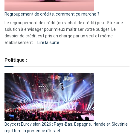
en
bourse
Regroupement de crédits, comment ça marche ?
pour
début
Le regroupement de crédit (ou rachat de crédit) peut être une
2023
solution à envisager pour mieux maîtriser votre budget. Le
dossier de crédit est pris en charge par un seul et même
:
établissement.…
Lire la suite
Regroupement
de
Politique :
crédits,
comment
ça
marche
?
Boycott Eurovision 2026 : Pays-Bas, Espagne, Irlande et Slovénie
rejettent la présence d’Israël