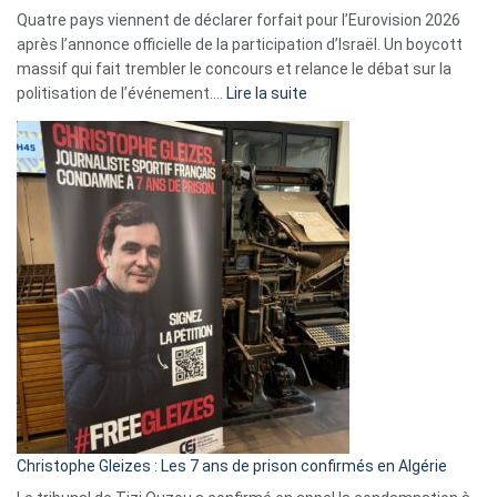
Quatre pays viennent de déclarer forfait pour l’Eurovision 2026
après l’annonce officielle de la participation d’Israël. Un boycott
massif qui fait trembler le concours et relance le débat sur la
:
politisation de l’événement.…
Lire la suite
Boycott
Eurovision
2026
:
Pays-
Bas,
Espagne,
Irlande
et
Slovénie
rejettent
la
présence
d’Israël
Christophe Gleizes : Les 7 ans de prison confirmés en Algérie