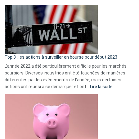
?
Déf
de
dé
cou
et
gui
d’a
ass
Top 3 : les actions à surveiller en bourse pour début 2023
L’année 2022 a été particulièrement difficile pour les marchés
boursiers. Diverses industries ont été touchées de manières
différentes par les événements de l’année, mais certaines
:
actions ont réussi à se démarquer et ont…
Lire la suite
Top
3
:
les
actions
à
surveiller