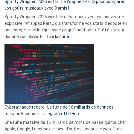
Spotify Wrapped 2025 est là : Le Wrapped Party pour comparer
:
vos goûts musicaux avec 9 amis !
comment
Spotify Wrapped 2025 vient de débarquer, avec une nouveauté
Solly
explosive : Wrapped Party, qui transforme vos stats d’écoute en
change
une compétition ludique avec jusqu’à neuf amis. Prêt à voir qui
la
:
domine vos playlists…
Lire la suite
vie
Spotify
des
Wrapped
sans-
2025
abri
est
en
là
3
:
secondes
Le
Wrapped
Party
pour
Cyberattaque record : La fuite de 16 milliards de données
comparer
menace Facebook, Telegram et GitHub
vos
goûts
Une fuite massive de 16 milliards de mots de passe qui touche
musicaux
Apple, Google, Facebook et bien d’autres, secoue le web. Êtes-