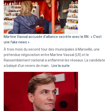
7
ans
de
prison
confirmés
en
Martine Vassal accusée d’alliance secrète avec le RN : « C’est
Algérie
une fake news »
À trois mois du second tour des municipales à Marseille, une
prétendue négociation entre Martine Vassal (LR) et le
Rassemblement national a enflammé les réseaux. La candidate
:
a balayé d’un revers de main…
Lire la suite
Martine
Vassal
accusée
d’alliance
secrète
avec
le
RN