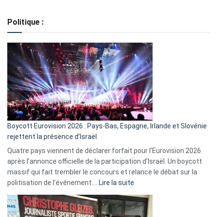
Regroupement
de
Politique :
crédits,
comment
ça
marche
?
Boycott Eurovision 2026 : Pays-Bas, Espagne, Irlande et Slovénie
rejettent la présence d’Israël
Quatre pays viennent de déclarer forfait pour l’Eurovision 2026
après l’annonce officielle de la participation d’Israël. Un boycott
massif qui fait trembler le concours et relance le débat sur la
:
politisation de l’événement.…
Lire la suite
Boycott
Eurovision
2026