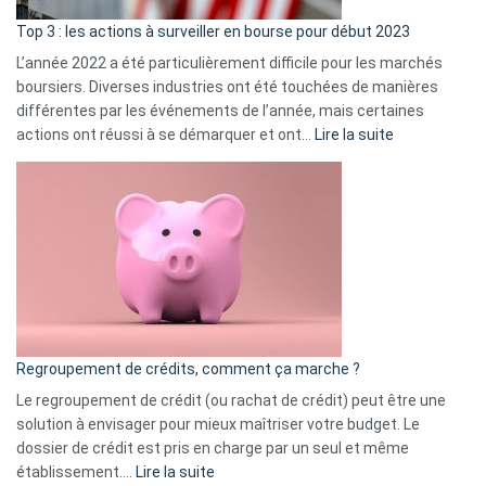
d’a
ass
Top 3 : les actions à surveiller en bourse pour début 2023
L’année 2022 a été particulièrement difficile pour les marchés
boursiers. Diverses industries ont été touchées de manières
différentes par les événements de l’année, mais certaines
:
actions ont réussi à se démarquer et ont…
Lire la suite
Top
3
:
les
actions
à
surveiller
en
bourse
Regroupement de crédits, comment ça marche ?
pour
début
Le regroupement de crédit (ou rachat de crédit) peut être une
2023
solution à envisager pour mieux maîtriser votre budget. Le
dossier de crédit est pris en charge par un seul et même
:
établissement.…
Lire la suite