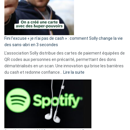
Fini l’excuse « je n’ai pas de cash » : comment Solly change la vie
des sans-abri en 3 secondes
L’association Solly distribue des cartes de paiement équipées de
QR codes aux personnes en précarité, permettant des dons
dématérialisés en un scan. Une innovation qui brise les barrières
:
du cash et redonne confiance…
Lire la suite
Fini
l’excuse
«
je
n’ai
pas
de
cash
»