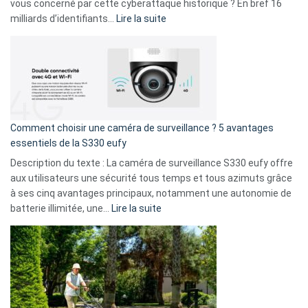
avec
vous concerné par cette cyberattaque historique ? En bref 16
9
:
milliards d’identifiants…
Lire la suite
amis
Cyberattaque
!
record
:
La
fuite
de
16
Comment choisir une caméra de surveillance ? 5 avantages
milliards
essentiels de la S330 eufy
de
Description du texte : La caméra de surveillance S330 eufy offre
données
aux utilisateurs une sécurité tous temps et tous azimuts grâce
menace
à ses cinq avantages principaux, notamment une autonomie de
Facebook,
:
batterie illimitée, une…
Lire la suite
Telegram
Comment
et
choisir
GitHub
une
caméra
de
surveillance