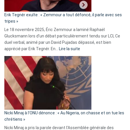
:
«
Erik Tegnér exulte : « Zemmour a tout défoncé, il parle avec ses
C’est
tripes »
une
Le 18 novembre 2025, Éric Zemmour a laminé Raphaël
fake
Glucksmann lors d’un débat particulièrement tendu sur LCI, Ce
news
duel verbal, animé par un David Pujadas dépassé, est bien
»
:
apprécié par Erik Tegnér. En…
Lire la suite
Erik
Tegnér
exulte
:
« Zemmour
a
tout
défoncé,
il
parle
Nicki Minaj à l’ONU dénonce : « Au Nigeria, on chasse et on tue les
avec
chrétiens »
ses
Nicki Minaj a pris la parole devant l’Assemblée générale des