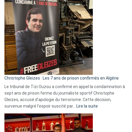
:
Pays-
Bas,
Espagne,
Irlande
et
Slovénie
rejettent
la
présence
d’Israël
Christophe Gleizes : Les 7 ans de prison confirmés en Algérie
Le tribunal de Tizi Ouzou a confirmé en appel la condamnation à
sept ans de prison ferme du journaliste sportif Christophe
Gleizes, accusé d’apologie du terrorisme. Cette décision,
:
survenue malgré l’espoir suscité par…
Lire la suite
Christophe
Gleizes
:
Les