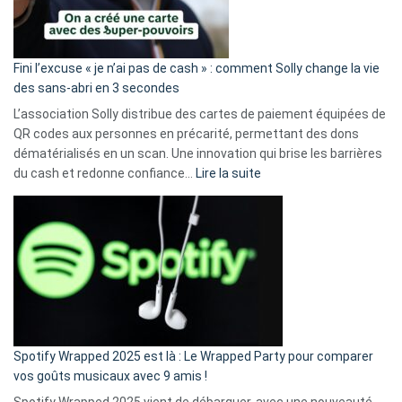
Fini l’excuse « je n’ai pas de cash » : comment Solly change la vie
des sans-abri en 3 secondes
L’association Solly distribue des cartes de paiement équipées de
QR codes aux personnes en précarité, permettant des dons
dématérialisés en un scan. Une innovation qui brise les barrières
:
du cash et redonne confiance…
Lire la suite
Fini
l’excuse
«
je
n’ai
pas
de
cash
»
Spotify Wrapped 2025 est là : Le Wrapped Party pour comparer
:
vos goûts musicaux avec 9 amis !
comment