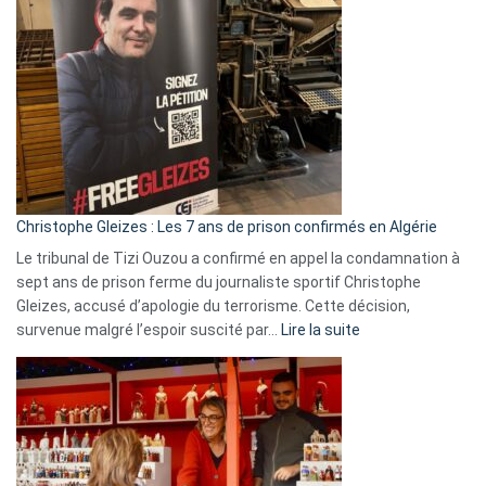
Bas,
Espagne,
Irlande
et
Slovénie
rejettent
la
présence
d’Israël
Christophe Gleizes : Les 7 ans de prison confirmés en Algérie
Le tribunal de Tizi Ouzou a confirmé en appel la condamnation à
sept ans de prison ferme du journaliste sportif Christophe
Gleizes, accusé d’apologie du terrorisme. Cette décision,
:
survenue malgré l’espoir suscité par…
Lire la suite
Christophe
Gleizes
:
Les
7
ans