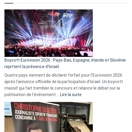
comment
ça
marche
?
Boycott Eurovision 2026 : Pays-Bas, Espagne, Irlande et Slovénie
rejettent la présence d’Israël
Quatre pays viennent de déclarer forfait pour l’Eurovision 2026
après l’annonce officielle de la participation d’Israël. Un boycott
massif qui fait trembler le concours et relance le débat sur la
:
politisation de l’événement.…
Lire la suite
Boycott
Eurovision
2026
:
Pays-