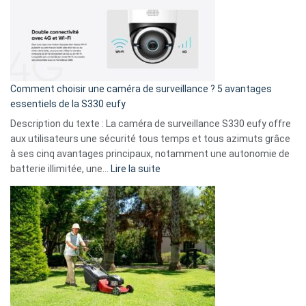
!
record
:
La
fuite
de
16
Comment choisir une caméra de surveillance ? 5 avantages
milliards
essentiels de la S330 eufy
de
Description du texte : La caméra de surveillance S330 eufy offre
données
aux utilisateurs une sécurité tous temps et tous azimuts grâce
menace
à ses cinq avantages principaux, notamment une autonomie de
Facebook,
:
batterie illimitée, une…
Lire la suite
Telegram
Comment
et
choisir
GitHub
une
caméra
de
surveillance
?
5
avantages