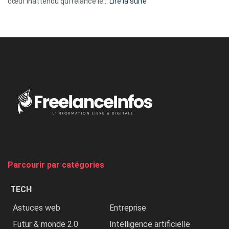
:
cœur inattendu qui relance le…
Lire la suite
Nicki
Minaj
à
l’ONU
dénonce
:
«
Au
Nigeria,
on
chasse
et
on
tue
Parcourir par catégories
les
chrétiens
TECH
»
Astuces web
Entreprise
Futur & monde 2.0
Intelligence artificielle