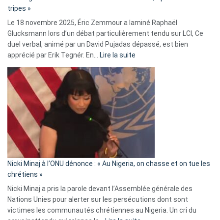
C’est
tripes »
une
Le 18 novembre 2025, Éric Zemmour a laminé Raphaël
fake
Glucksmann lors d’un débat particulièrement tendu sur LCI, Ce
news
duel verbal, animé par un David Pujadas dépassé, est bien
»
:
apprécié par Erik Tegnér. En…
Lire la suite
Erik
Tegnér
exulte
:
« Zemmour
a
tout
défoncé,
il
parle
Nicki Minaj à l’ONU dénonce : « Au Nigeria, on chasse et on tue les
avec
chrétiens »
ses
Nicki Minaj a pris la parole devant l’Assemblée générale des
tripes »
Nations Unies pour alerter sur les persécutions dont sont
victimes les communautés chrétiennes au Nigeria. Un cri du