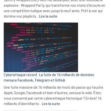
Spotify Wrapped 2025 vient de débarquer, avec une nouveauté
Solly
explosive : Wrapped Party, qui transforme vos stats d’écoute en
change
une compétition ludique avec jusqu’à neuf amis. Prêt à voir qui
la
:
domine vos playlists…
Lire la suite
vie
Spotify
des
Wrapped
sans-
2025
abri
est
en
là
3
:
secondes
Le
Wrapped
Party
pour
Cyberattaque record : La fuite de 16 milliards de données
comparer
menace Facebook, Telegram et GitHub
vos
goûts
Une fuite massive de 16 milliards de mots de passe qui touche
musicaux
Apple, Google, Facebook et bien d’autres, secoue le web. Êtes-
avec
vous concerné par cette cyberattaque historique ? En bref 16
9
:
milliards d’identifiants…
Lire la suite
amis
Cyberattaque