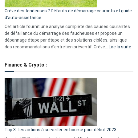
essentiels
Grève des tondeuses ? Défauts de démarrage courants et guide
de
d’auto-assistance
la
S330
Cet article fournit une analyse complète des causes courantes
eufy
de défaillance du démarrage des faucheuses et propose un
dépannage étape par étape et des solutions ciblées, ainsi que
:
des recommandations d’entretien préventif. Grève…
Lire la suite
Grè
de
Finance & Crypto :
to
?
Déf
de
dé
cou
et
gui
d’a
ass
Top 3 : les actions à surveiller en bourse pour début 2023