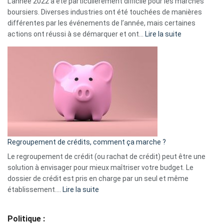
L’année 2022 a été particulièrement difficile pour les marchés
boursiers. Diverses industries ont été touchées de manières
différentes par les événements de l’année, mais certaines
:
actions ont réussi à se démarquer et ont…
Lire la suite
Top
3
:
les
actions
à
surveiller
en
bourse
Regroupement de crédits, comment ça marche ?
pour
début
Le regroupement de crédit (ou rachat de crédit) peut être une
2023
solution à envisager pour mieux maîtriser votre budget. Le
dossier de crédit est pris en charge par un seul et même
:
établissement.…
Lire la suite
Regroupement
de
Politique :
crédits,