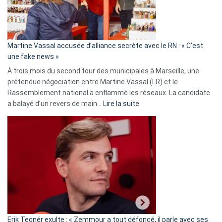
de
prison
confirmés
en
Martine Vassal accusée d’alliance secrète avec le RN : « C’est
Algérie
une fake news »
À trois mois du second tour des municipales à Marseille, une
prétendue négociation entre Martine Vassal (LR) et le
Rassemblement national a enflammé les réseaux. La candidate
:
a balayé d’un revers de main…
Lire la suite
Martine
Vassal
accusée
d’alliance
secrète
avec
le
RN
:
«
Erik Tegnér exulte : « Zemmour a tout défoncé, il parle avec ses