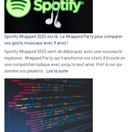
je
n’ai
pas
de
cash
»
Spotify Wrapped 2025 est là : Le Wrapped Party pour comparer
:
vos goûts musicaux avec 9 amis !
comment
Spotify Wrapped 2025 vient de débarquer, avec une nouveauté
Solly
explosive : Wrapped Party, qui transforme vos stats d’écoute en
change
une compétition ludique avec jusqu’à neuf amis. Prêt à voir qui
la
:
domine vos playlists…
Lire la suite
vie
Spotify
des
Wrapped
sans-
2025
abri
est
en
là
3
:
secondes
Le
Wrapped
Party