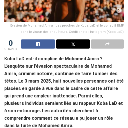
Évasion de Mohamed Amra : des proches de Koba LaD et le collectif BMF
dans le viseur des enquêteurs. Crédit photo : Instagram (Koba LaD)
0
SHARES
Koba LaD est-il complice de Mohamed Amra ?
L’enquête sur l’évasion spectaculaire de Mohamed
Amra, criminel notoire, continue de faire tomber des
têtes. Le 3 mars 2025, huit nouvelles personnes ont été
placées en garde à vue dans le cadre de cette affaire
qui prend une ampleur inattendue. Parmi elles,
plusieurs individus seraient liés au rappeur Koba LaD et
à son entourage. Les autorités cherchent à
comprendre comment ce réseau a pu jouer un rôle
dans la fuite de Mohamed Amra.