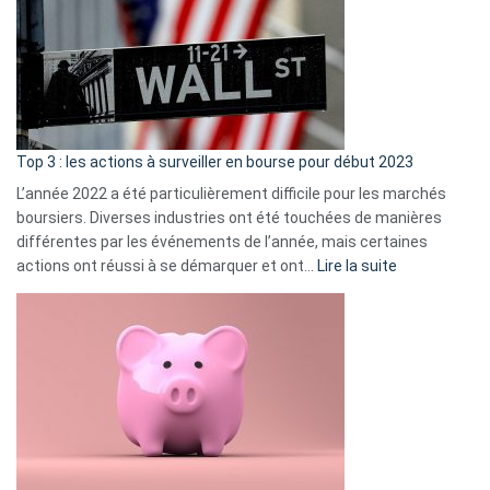
de
dé
cou
et
gui
d’a
ass
Top 3 : les actions à surveiller en bourse pour début 2023
L’année 2022 a été particulièrement difficile pour les marchés
boursiers. Diverses industries ont été touchées de manières
différentes par les événements de l’année, mais certaines
:
actions ont réussi à se démarquer et ont…
Lire la suite
Top
3
:
les
actions
à
surveiller
en
bourse