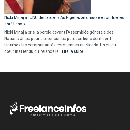
défoncé,
il
parle
Nicki Minaj à l’ONU dénonce : « Au Nigeria, on chasse et on tue les
avec
chrétiens »
ses
Nicki Minaj a pris la parole devant l’Assemblée générale des
tripes »
Nations Unies pour alerter sur les persécutions dont sont
victimes les communautés chrétiennes au Nigeria. Un cri du
:
cœur inattendu qui relance le…
Lire la suite
Nicki
Minaj
à
l’ONU
dénonce
:
«
Au
Nigeria,
on
chasse
et