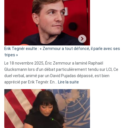
accusée
d’alliance
secrète
avec
le
RN
:
«
Erik Tegnér exulte : « Zemmour a tout défoncé, il parle avec ses
C’est
tripes »
une
Le 18 novembre 2025, Éric Zemmour a laminé Raphaël
fake
Glucksmann lors d’un débat particulièrement tendu sur LCI, Ce
news
duel verbal, animé par un David Pujadas dépassé, est bien
»
:
apprécié par Erik Tegnér. En…
Lire la suite
Erik
Tegnér
exulte
:
« Zemmour
a
tout