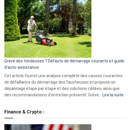
et
choisir
GitHub
une
caméra
de
surveillance
?
5
avantages
essentiels
Grève des tondeuses ? Défauts de démarrage courants et guide
de
d’auto-assistance
la
S330
Cet article fournit une analyse complète des causes courantes
eufy
de défaillance du démarrage des faucheuses et propose un
dépannage étape par étape et des solutions ciblées, ainsi que
:
des recommandations d’entretien préventif. Grève…
Lire la suite
Grè
de
Finance & Crypto :
to
?
Déf