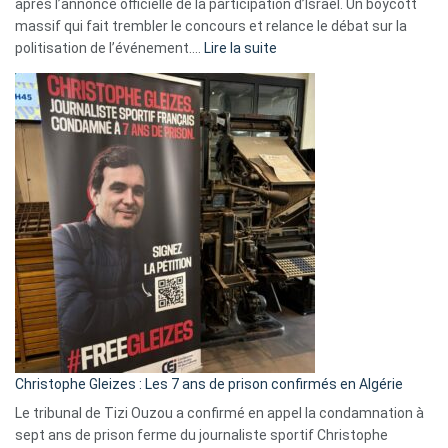
après l’annonce officielle de la participation d’Israël. Un boycott
massif qui fait trembler le concours et relance le débat sur la
:
politisation de l’événement.…
Lire la suite
Boycott
Eurovision
2026
:
Pays-
Bas,
Espagne,
Irlande
et
Slovénie
rejettent
la
présence
d’Israël
Christophe Gleizes : Les 7 ans de prison confirmés en Algérie
Le tribunal de Tizi Ouzou a confirmé en appel la condamnation à
sept ans de prison ferme du journaliste sportif Christophe