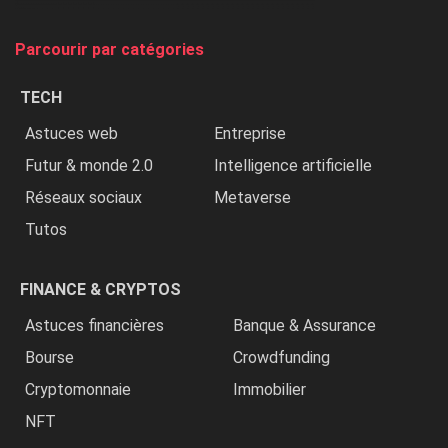
on
tue
Parcourir par catégories
les
chrétiens
TECH
»
Astuces web
Entreprise
Futur & monde 2.0
Intelligence artificielle
Réseaux sociaux
Metaverse
Tutos
FINANCE & CRYPTOS
Astuces financières
Banque & Assurance
Bourse
Crowdfunding
Cryptomonnaie
Immobilier
NFT