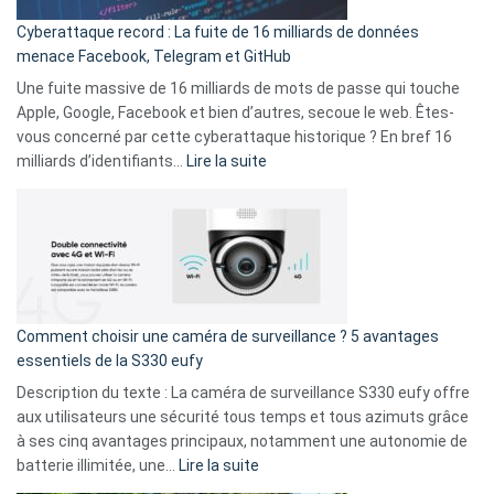
pour
Cyberattaque record : La fuite de 16 milliards de données
comparer
menace Facebook, Telegram et GitHub
vos
goûts
Une fuite massive de 16 milliards de mots de passe qui touche
musicaux
Apple, Google, Facebook et bien d’autres, secoue le web. Êtes-
avec
vous concerné par cette cyberattaque historique ? En bref 16
9
:
milliards d’identifiants…
Lire la suite
amis
Cyberattaque
!
record
:
La
fuite
de
16
Comment choisir une caméra de surveillance ? 5 avantages
milliards
essentiels de la S330 eufy
de
Description du texte : La caméra de surveillance S330 eufy offre
données
aux utilisateurs une sécurité tous temps et tous azimuts grâce
menace
à ses cinq avantages principaux, notamment une autonomie de
Facebook,
:
batterie illimitée, une…
Lire la suite
Telegram
Comment