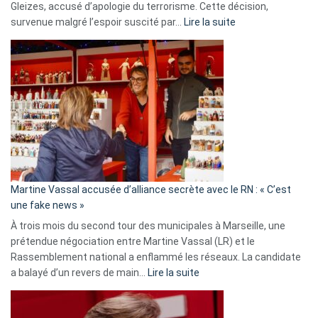
Gleizes, accusé d’apologie du terrorisme. Cette décision,
:
survenue malgré l’espoir suscité par…
Lire la suite
Christophe
Gleizes
:
Les
7
ans
de
prison
confirmés
en
Martine Vassal accusée d’alliance secrète avec le RN : « C’est
Algérie
une fake news »
À trois mois du second tour des municipales à Marseille, une
prétendue négociation entre Martine Vassal (LR) et le
Rassemblement national a enflammé les réseaux. La candidate
:
a balayé d’un revers de main…
Lire la suite
Martine
Vassal