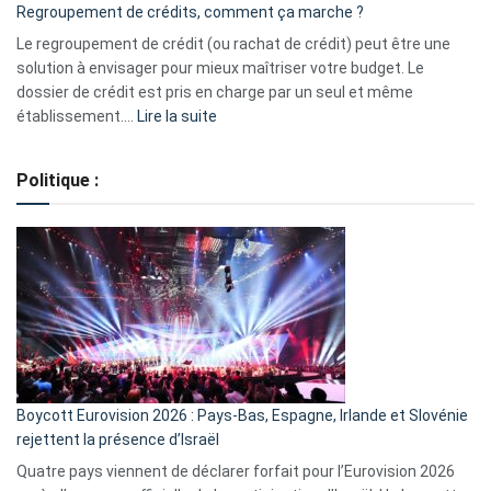
Regroupement de crédits, comment ça marche ?
pour
début
Le regroupement de crédit (ou rachat de crédit) peut être une
2023
solution à envisager pour mieux maîtriser votre budget. Le
dossier de crédit est pris en charge par un seul et même
:
établissement.…
Lire la suite
Regroupement
de
Politique :
crédits,
comment
ça
marche
?
Boycott Eurovision 2026 : Pays-Bas, Espagne, Irlande et Slovénie
rejettent la présence d’Israël
Quatre pays viennent de déclarer forfait pour l’Eurovision 2026