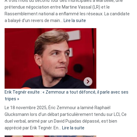
À trois mois du second tour des municipales à Marseille, une
prétendue négociation entre Martine Vassal (LR) et le
Rassemblement national a enflammé les réseaux. La candidate
:
a balayé d’un revers de main…
Lire la suite
Martine
Vassal
accusée
d’alliance
secrète
avec
le
RN
:
«
Erik Tegnér exulte : « Zemmour a tout défoncé, il parle avec ses
C’est
tripes »
une
Le 18 novembre 2025, Éric Zemmour a laminé Raphaël
fake
Glucksmann lors d’un débat particulièrement tendu sur LCI, Ce
news
duel verbal, animé par un David Pujadas dépassé, est bien
»
:
apprécié par Erik Tegnér. En…
Lire la suite
Erik