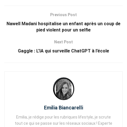
Previous Post
Nawell Madani hospitalise un enfant après un coup de
pied violent pour un selfie
Next Post
Gaggle : L’IA qui surveille ChatGPT à l’école
Emilia Biancarelli
Emilia, je rédige pour les rubriques lifestyle, je scrute
tout ce qui se passe sur les réseaux sociaux ! Experte