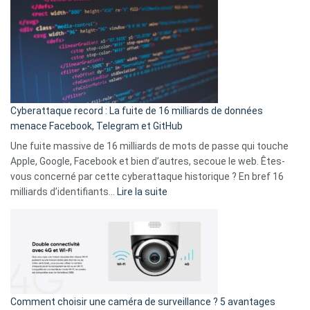
est
en
là
3
:
secondes
Le
Wrapped
Party
pour
Cyberattaque record : La fuite de 16 milliards de données
comparer
menace Facebook, Telegram et GitHub
vos
goûts
Une fuite massive de 16 milliards de mots de passe qui touche
musicaux
Apple, Google, Facebook et bien d’autres, secoue le web. Êtes-
avec
vous concerné par cette cyberattaque historique ? En bref 16
9
:
milliards d’identifiants…
Lire la suite
amis
Cyberattaque
!
record
:
La
fuite
de
16
Comment choisir une caméra de surveillance ? 5 avantages