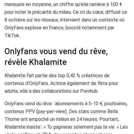
mensuels en moyenne, un chiffre qu’elle ramène à 100 €
pour noter la précarité du milieu. Ce cri du cœur, diffusé ce
8 octobre sur les réseaux, intervient dans un contexte où
OnlyFans explose en France, boosté notamment par
TikTok.
Onlyfans vous vend du rêve,
révèle Khalamite
Khalamite fait partie des top 0,42 % créatrices de
contenus d’OnlyFans. Actrice également de films pour
adulte, elle a des collaborations sur Pornhub.
OnlyFans vend du rêve : abonnements à 5-10 €, pourboires,
contenus PPV (pay-per-view). Des stars comme Bella
Thorne ont empoché un million en 24 heures. Pourtant,
Khalamite insiste :
« Tu gagneras sûrement pas ta vie. »
Les