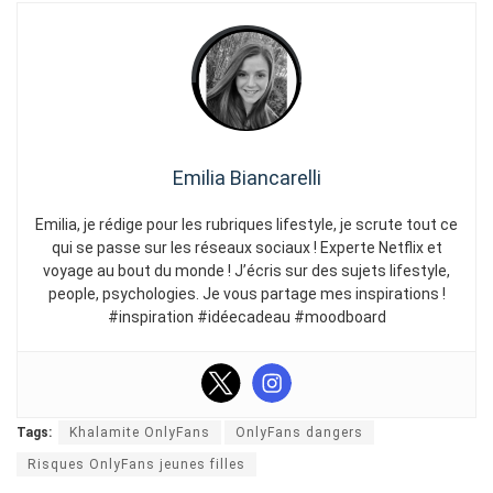
Emilia Biancarelli
Emilia, je rédige pour les rubriques lifestyle, je scrute tout ce
qui se passe sur les réseaux sociaux ! Experte Netflix et
voyage au bout du monde ! J’écris sur des sujets lifestyle,
people, psychologies. Je vous partage mes inspirations !
#inspiration #idéecadeau #moodboard
Tags:
Khalamite OnlyFans
OnlyFans dangers
Risques OnlyFans jeunes filles