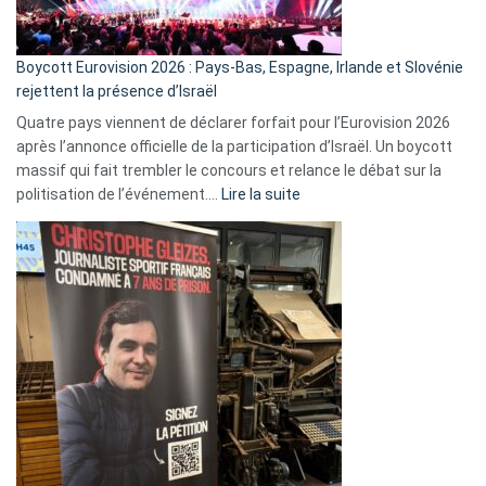
Boycott Eurovision 2026 : Pays-Bas, Espagne, Irlande et Slovénie
rejettent la présence d’Israël
Quatre pays viennent de déclarer forfait pour l’Eurovision 2026
après l’annonce officielle de la participation d’Israël. Un boycott
massif qui fait trembler le concours et relance le débat sur la
:
politisation de l’événement.…
Lire la suite
Boycott
Eurovision
2026
:
Pays-
Bas,
Espagne,
Irlande
et
Slovénie
rejettent
la