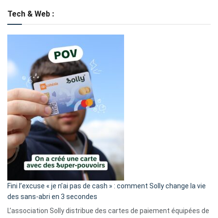
Tech & Web :
Fini l’excuse « je n’ai pas de cash » : comment Solly change la vie
des sans-abri en 3 secondes
L’association Solly distribue des cartes de paiement équipées de