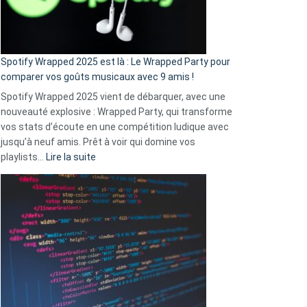
pas
de
cash
»
Spotify Wrapped 2025 est là : Le Wrapped Party pour
:
comparer vos goûts musicaux avec 9 amis !
comment
Spotify Wrapped 2025 vient de débarquer, avec une
Solly
nouveauté explosive : Wrapped Party, qui transforme
change
vos stats d’écoute en une compétition ludique avec
la
jusqu’à neuf amis. Prêt à voir qui domine vos
vie
:
playlists…
Lire la suite
des
Spotify
sans-
Wrapped
abri
2025
en
est
3
là
secondes
:
Le
Wrapped
Party