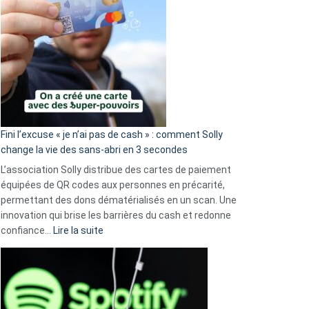
Fini l’excuse « je n’ai pas de cash » : comment Solly
change la vie des sans-abri en 3 secondes
L’association Solly distribue des cartes de paiement
équipées de QR codes aux personnes en précarité,
permettant des dons dématérialisés en un scan. Une
innovation qui brise les barrières du cash et redonne
:
confiance…
Lire la suite
Fini
l’excuse
«
je
n’ai