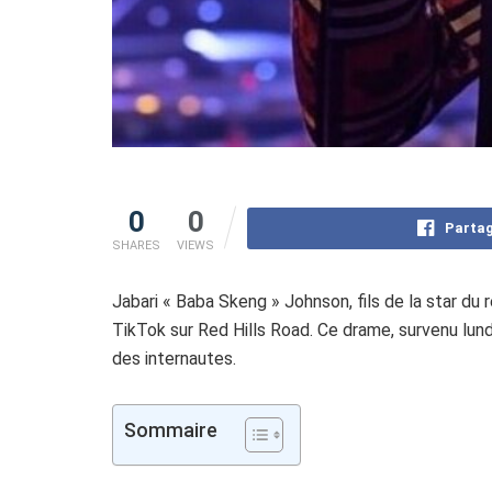
0
0
Partag
SHARES
VIEWS
Jabari « Baba Skeng » Johnson, fils de la star du
TikTok sur Red Hills Road. Ce drame, survenu lu
des internautes.
Sommaire