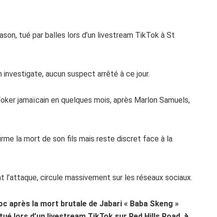
ason, tué par balles lors d’un livestream TikTok à St
 investigate, aucun suspect arrêté à ce jour.
oker jamaïcain en quelques mois, après Marlon Samuels,
rme la mort de son fils mais reste discret face à la
t l’attaque, circule massivement sur les réseaux sociaux.
hoc après la mort brutale de Jabari « Baba Skeng »
tué lors d’un livestream TikTok sur Red Hills Road, à