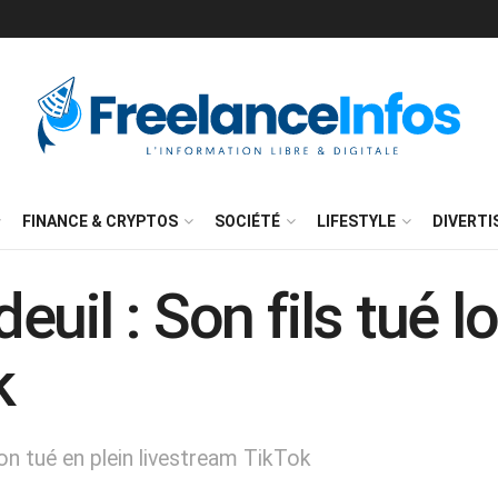
FINANCE & CRYPTOS
SOCIÉTÉ
LIFESTYLE
DIVERT
uil : Son fils tué l
k
on tué en plein livestream TikTok