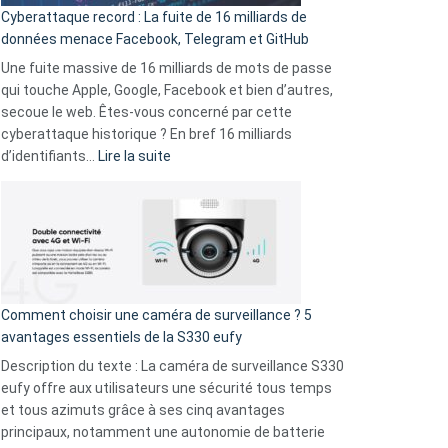
pour
Cyberattaque record : La fuite de 16 milliards de
comparer
données menace Facebook, Telegram et GitHub
vos
goûts
Une fuite massive de 16 milliards de mots de passe
musicaux
qui touche Apple, Google, Facebook et bien d’autres,
avec
secoue le web. Êtes-vous concerné par cette
9
cyberattaque historique ? En bref 16 milliards
amis
:
d’identifiants…
Lire la suite
!
Cyberattaque
record
:
La
fuite
de
16
Comment choisir une caméra de surveillance ? 5
milliards
avantages essentiels de la S330 eufy
de
Description du texte : La caméra de surveillance S330
données
eufy offre aux utilisateurs une sécurité tous temps
menace
et tous azimuts grâce à ses cinq avantages
Facebook,
principaux, notamment une autonomie de batterie
Telegram