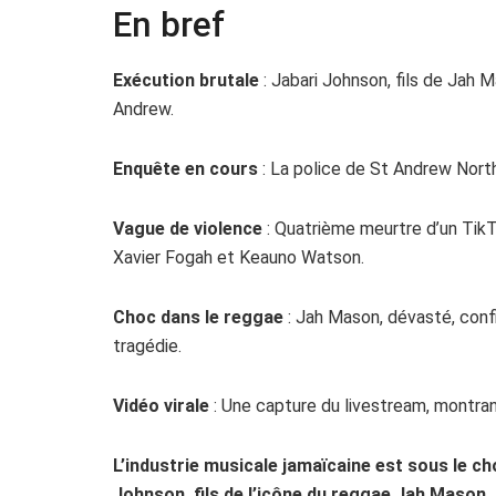
En bref
Exécution brutale
: Jabari Johnson, fils de Jah M
Andrew.
Enquête en cours
: La police de St Andrew North
Vague de violence
: Quatrième meurtre d’un TikT
Xavier Fogah et Keauno Watson.
Choc dans le reggae
: Jah Mason, dévasté, confi
tragédie.
Vidéo virale
: Une capture du livestream, montran
L’industrie musicale jamaïcaine est sous le c
Johnson, fils de l’icône du reggae Jah Mason, 