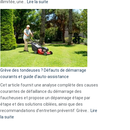
:
illimitée, une…
Lire la suite
et
Comment
GitHub
choisir
une
caméra
de
surveillance
?
5
avantages
essentiels
Grève des tondeuses ? Défauts de démarrage
de
courants et guide d’auto-assistance
la
S330
Cet article fournit une analyse complète des causes
eufy
courantes de défaillance du démarrage des
faucheuses et propose un dépannage étape par
étape et des solutions ciblées, ainsi que des
recommandations d’entretien préventif. Grève…
Lire
:
la suite
Grève
des