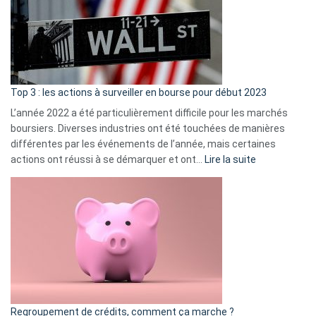
dé
cou
et
gui
d’a
ass
Top 3 : les actions à surveiller en bourse pour début 2023
L’année 2022 a été particulièrement difficile pour les marchés
boursiers. Diverses industries ont été touchées de manières
différentes par les événements de l’année, mais certaines
:
actions ont réussi à se démarquer et ont…
Lire la suite
Top
3
:
les
actions
à
surveiller
en
bourse
Regroupement de crédits, comment ça marche ?
pour