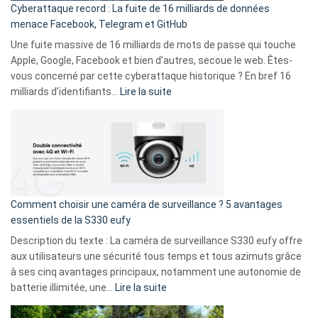
Cyberattaque record : La fuite de 16 milliards de données
comparer
menace Facebook, Telegram et GitHub
vos
goûts
Une fuite massive de 16 milliards de mots de passe qui touche
musicaux
Apple, Google, Facebook et bien d’autres, secoue le web. Êtes-
avec
vous concerné par cette cyberattaque historique ? En bref 16
9
:
milliards d’identifiants…
Lire la suite
amis
Cyberattaque
!
record
:
La
fuite
de
16
Comment choisir une caméra de surveillance ? 5 avantages
milliards
essentiels de la S330 eufy
de
Description du texte : La caméra de surveillance S330 eufy offre
données
aux utilisateurs une sécurité tous temps et tous azimuts grâce
menace
à ses cinq avantages principaux, notamment une autonomie de
Facebook,
:
batterie illimitée, une…
Lire la suite
Telegram
Comment
et
choisir