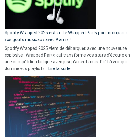
n’ai
pas
de
cash
»
Spotify Wrapped 2025 est là : Le Wrapped Party pour comparer
:
vos goûts musicaux avec 9 amis !
comment
Spotify Wrapped 2025 vient de débarquer, avec une nouveauté
Solly
explosive : Wrapped Party, qui transforme vos stats d’écoute en
change
une compétition ludique avec jusqu’à neuf amis. Prêt à voir qui
la
:
domine vos playlists…
Lire la suite
vie
Spotify
des
Wrapped
sans-
2025
abri
est
en
là
3
:
secondes
Le
Wrapped
Party
pour