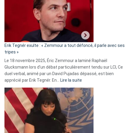
d’alliance
secrète
avec
le
RN
:
«
Erik Tegnér exulte : « Zemmour a tout défoncé, il parle avec ses
C’est
tripes »
une
Le 18 novembre 2025, Éric Zemmour a laminé Raphaël
fake
Glucksmann lors d’un débat particulièrement tendu sur LCI, Ce
news
duel verbal, animé par un David Pujadas dépassé, est bien
»
:
apprécié par Erik Tegnér. En…
Lire la suite
Erik
Tegnér
exulte
:
« Zemmour
a
tout
défoncé,