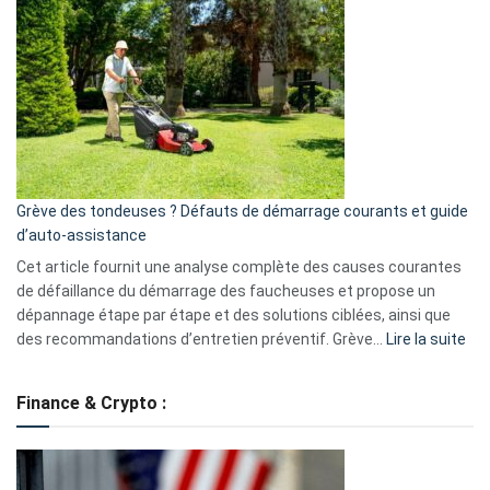
GitHub
une
caméra
de
surveillance
?
5
avantages
essentiels
Grève des tondeuses ? Défauts de démarrage courants et guide
de
d’auto-assistance
la
S330
Cet article fournit une analyse complète des causes courantes
eufy
de défaillance du démarrage des faucheuses et propose un
dépannage étape par étape et des solutions ciblées, ainsi que
:
des recommandations d’entretien préventif. Grève…
Lire la suite
Grè
de
Finance & Crypto :
to
?
Déf
de