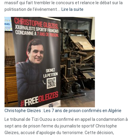
massif qui fait trembler le concours et relance le débat sur la
:
politisation de l’événement.…
Lire la suite
Boycott
Eurovision
2026
:
Pays-
Bas,
Espagne,
Irlande
et
Slovénie
rejettent
la
présence
d’Israël
Christophe Gleizes : Les 7 ans de prison confirmés en Algérie
Le tribunal de Tizi Ouzou a confirmé en appel la condamnation à
sept ans de prison ferme du journaliste sportif Christophe
Gleizes, accusé d’apologie du terrorisme. Cette décision,