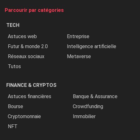
tue
Parcourir par catégories
les
chrétiens
TECH
»
Astuces web
Entreprise
Futur & monde 2.0
Intelligence artificielle
Réseaux sociaux
Metaverse
Tutos
FINANCE & CRYPTOS
Astuces financières
Banque & Assurance
Bourse
Crowdfunding
Cryptomonnaie
Immobilier
NFT