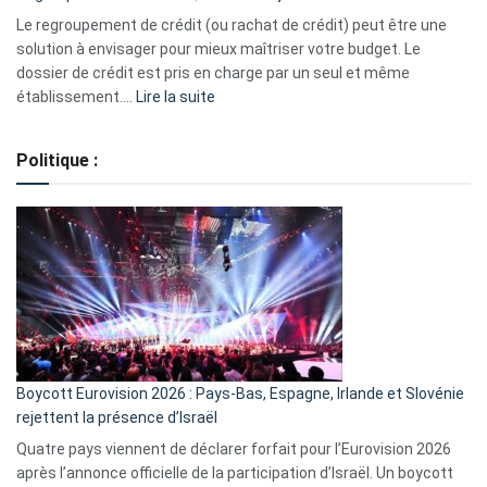
début
Le regroupement de crédit (ou rachat de crédit) peut être une
2023
solution à envisager pour mieux maîtriser votre budget. Le
dossier de crédit est pris en charge par un seul et même
:
établissement.…
Lire la suite
Regroupement
de
Politique :
crédits,
comment
ça
marche
?
Boycott Eurovision 2026 : Pays-Bas, Espagne, Irlande et Slovénie
rejettent la présence d’Israël
Quatre pays viennent de déclarer forfait pour l’Eurovision 2026
après l’annonce officielle de la participation d’Israël. Un boycott