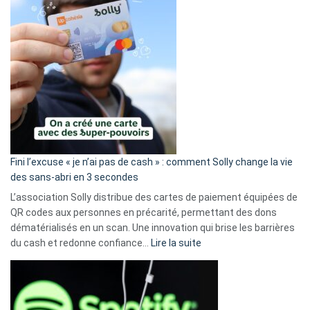
Fini l’excuse « je n’ai pas de cash » : comment Solly change la vie
des sans-abri en 3 secondes
L’association Solly distribue des cartes de paiement équipées de
QR codes aux personnes en précarité, permettant des dons
dématérialisés en un scan. Une innovation qui brise les barrières
:
du cash et redonne confiance…
Lire la suite
Fini
l’excuse
«
je