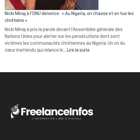
il
parle
Nicki Minaj à l’ONU dénonce : « Au Nigeria, on chasse et on tue les
avec
chrétiens »
ses
Nicki Minaj a pris la parole devant l’Assemblée générale des
tripes »
Nations Unies pour alerter sur les persécutions dont sont
victimes les communautés chrétiennes au Nigeria. Un cri du
:
cœur inattendu qui relance le…
Lire la suite
Nicki
Minaj
à
l’ONU
dénonce
:
«
Au
Nigeria,
on
chasse
et
on