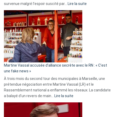
:
survenue malgré l’espoir suscité par…
Lire la suite
Christophe
Gleizes
:
Les
7
ans
de
prison
confirmés
en
Martine Vassal accusée d’alliance secrète avec le RN : « C’est
Algérie
une fake news »
À trois mois du second tour des municipales à Marseille, une
prétendue négociation entre Martine Vassal (LR) et le
Rassemblement national a enflammé les réseaux. La candidate
:
a balayé d’un revers de main…
Lire la suite
Martine
Vassal
accusée