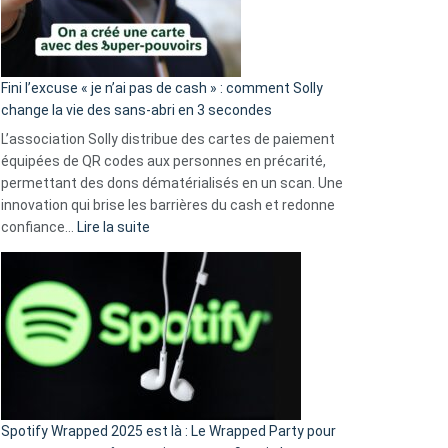
Fini l’excuse « je n’ai pas de cash » : comment Solly
change la vie des sans-abri en 3 secondes
L’association Solly distribue des cartes de paiement
équipées de QR codes aux personnes en précarité,
permettant des dons dématérialisés en un scan. Une
innovation qui brise les barrières du cash et redonne
:
confiance…
Lire la suite
Fini
l’excuse
«
je
n’ai
pas
de
cash
»
Spotify Wrapped 2025 est là : Le Wrapped Party pour
: