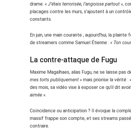
drame.
« J’étais terrorisée, l’angoisse partout »
, co
placages contre les murs, s’ajoutent à un contrôl
constants.
En juin, une main courante ; aujourd’hui, la plain
de streamers comme Samuel Étienne :
« Ton cour
La contre-attaque de Fugu
Maxime Magalhaes, alias Fugu, ne se laisse pas 
mes torts publiquement »
mais priorise la vérité :
des mois, sa vidéo vise à exposer ce qu’il dit avo
aimée »
.
Coïncidence ou anticipation ? Il évoque la complex
massif frappe son compte, et ses streams passés
contraire.