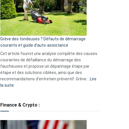
de
surveillance
?
5
avantages
essentiels
Grève des tondeuses ? Défauts de démarrage
de
courants et guide d’auto-assistance
la
S330
Cet article fournit une analyse complète des causes
eufy
courantes de défaillance du démarrage des
faucheuses et propose un dépannage étape par
étape et des solutions ciblées, ainsi que des
recommandations d’entretien préventif. Grève…
Lire
:
la suite
Grève
des
tondeuses
Finance & Crypto :
?
Défauts
de