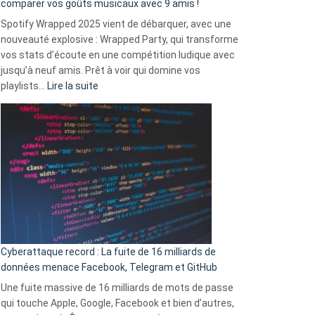
comparer vos goûts musicaux avec 9 amis !
comment
Spotify Wrapped 2025 vient de débarquer, avec une
Solly
nouveauté explosive : Wrapped Party, qui transforme
change
vos stats d’écoute en une compétition ludique avec
la
jusqu’à neuf amis. Prêt à voir qui domine vos
vie
:
playlists…
Lire la suite
des
Spotify
sans-
Wrapped
abri
2025
en
est
3
là
secondes
:
Le
Wrapped
Party
pour
Cyberattaque record : La fuite de 16 milliards de
comparer
données menace Facebook, Telegram et GitHub
vos
goûts
Une fuite massive de 16 milliards de mots de passe
musicaux
qui touche Apple, Google, Facebook et bien d’autres,