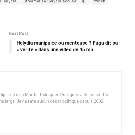
e Helydia
Streameuse Helydia accuse Fugu
twitch
Next Post
Helydia manipulée ou menteuse ? Fugu dit sa
« vérité » dans une vidéo de 45 mn
. Diplômé d'un Master Politiques Publiques à Sciences-Po.
ens large. Je ne rate aucun débat politique depuis 2002.