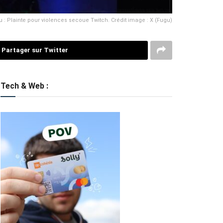
 : Plainte pour violences secoue Twitch. Crédit image : X (Fugu)
Partager sur Twitter
Tech & Web :