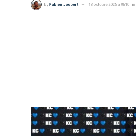
by
Fabien Joubert
18 octobre 2025 à 9h10
in