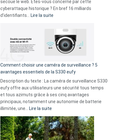
avec
secoue le web. Êtes-vous concerné par cette
9
cyberattaque historique ? En bref 16 milliards
amis
:
d’identifiants…
Lire la suite
!
Cyberattaque
record
:
La
fuite
de
16
Comment choisir une caméra de surveillance ? 5
milliards
avantages essentiels de la S330 eufy
de
Description du texte : La caméra de surveillance S330
données
eufy offre aux utilisateurs une sécurité tous temps
menace
et tous azimuts grâce à ses cinq avantages
Facebook,
principaux, notamment une autonomie de batterie
Telegram
:
illimitée, une…
Lire la suite
et
Comment
GitHub
choisir
une
caméra