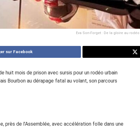
Eva Son-Forget : De la gloire au rodé
er sur Facebook
 huit mois de prison avec sursis pour un rodéo urbain
alais Bourbon au dérapage fatal au volant, son parcours
e, près de l’Assemblée, avec accélération folle dans une