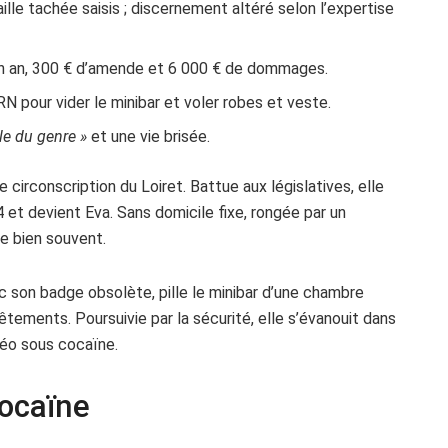
ille tachée saisis ; discernement altéré selon l’expertise
 un an, 300 € d’amende et 6 000 € de dommages.
RN pour vider le minibar et voler robes et veste.
le du genre »
et une vie brisée.
irconscription du Loiret. Battue aux législatives, elle
et devient Eva. Sans domicile fixe, rongée par un
le bien souvent.
vec son badge obsolète, pille le minibar d’une chambre
tements. Poursuivie par la sécurité, elle s’évanouit dans
odéo sous cocaïne.
cocaïne