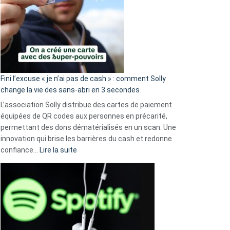
Fini l’excuse « je n’ai pas de cash » : comment Solly
change la vie des sans-abri en 3 secondes
L’association Solly distribue des cartes de paiement
équipées de QR codes aux personnes en précarité,
permettant des dons dématérialisés en un scan. Une
innovation qui brise les barrières du cash et redonne
:
confiance…
Lire la suite
Fini
l’excuse
«
je
n’ai
pas
de