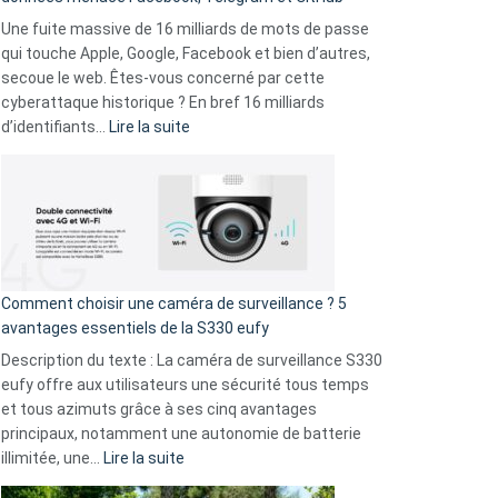
vos
goûts
Une fuite massive de 16 milliards de mots de passe
musicaux
qui touche Apple, Google, Facebook et bien d’autres,
avec
secoue le web. Êtes-vous concerné par cette
9
cyberattaque historique ? En bref 16 milliards
amis
:
d’identifiants…
Lire la suite
!
Cyberattaque
record
:
La
fuite
de
16
Comment choisir une caméra de surveillance ? 5
milliards
avantages essentiels de la S330 eufy
de
Description du texte : La caméra de surveillance S330
données
eufy offre aux utilisateurs une sécurité tous temps
menace
et tous azimuts grâce à ses cinq avantages
Facebook,
principaux, notamment une autonomie de batterie
Telegram
:
illimitée, une…
Lire la suite
et
Comment
GitHub