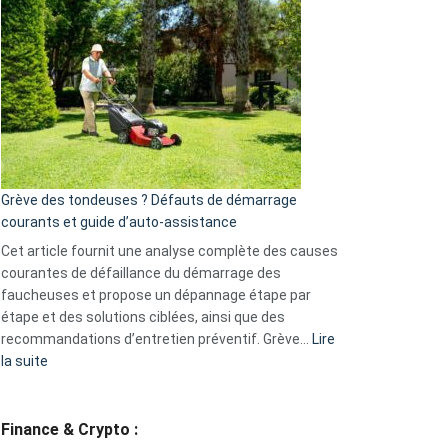
choisir
une
caméra
de
surveillance
?
5
avantages
essentiels
Grève des tondeuses ? Défauts de démarrage
de
courants et guide d’auto-assistance
la
S330
Cet article fournit une analyse complète des causes
eufy
courantes de défaillance du démarrage des
faucheuses et propose un dépannage étape par
étape et des solutions ciblées, ainsi que des
recommandations d’entretien préventif. Grève…
Lire
:
la suite
Grève
des
tondeuses
Finance & Crypto :
?