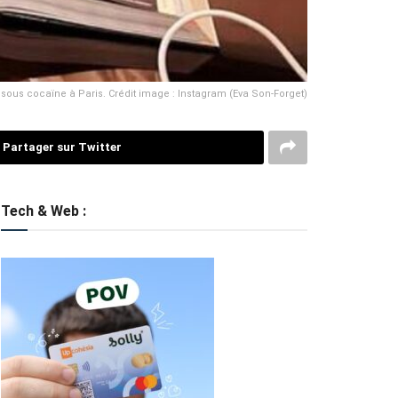
o sous cocaïne à Paris. Crédit image : Instagram (Eva Son-Forget)
Partager sur Twitter
Tech & Web :