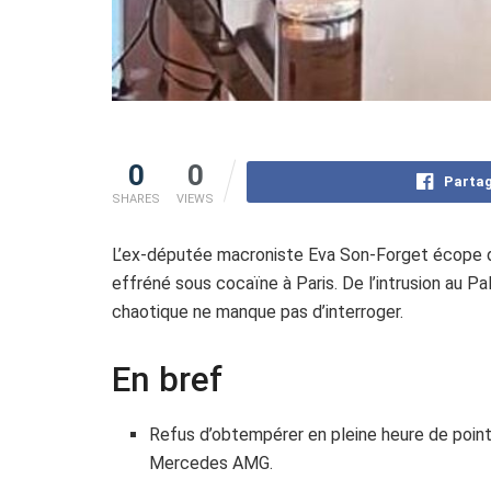
0
0
Partag
SHARES
VIEWS
L’ex-députée macroniste Eva Son-Forget écope de
effréné sous cocaïne à Paris. De l’intrusion au P
chaotique ne manque pas d’interroger.
En bref
Refus d’obtempérer en pleine heure de point
Mercedes AMG.