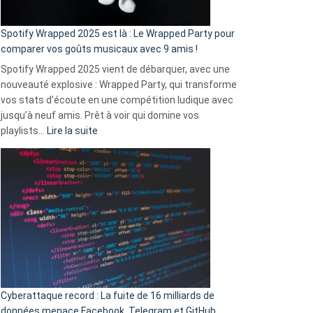
cash
»
Spotify Wrapped 2025 est là : Le Wrapped Party pour
:
comparer vos goûts musicaux avec 9 amis !
comment
Spotify Wrapped 2025 vient de débarquer, avec une
Solly
nouveauté explosive : Wrapped Party, qui transforme
change
vos stats d’écoute en une compétition ludique avec
la
jusqu’à neuf amis. Prêt à voir qui domine vos
vie
:
playlists…
Lire la suite
des
Spotify
sans-
Wrapped
abri
2025
en
est
3
là
secondes
:
Le
Wrapped
Party
pour
Cyberattaque record : La fuite de 16 milliards de
comparer
données menace Facebook, Telegram et GitHub