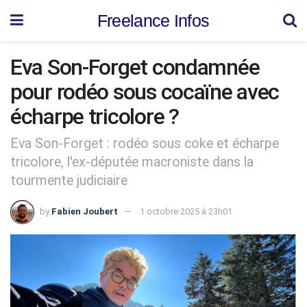
Freelance Infos
Eva Son-Forget condamnée
pour rodéo sous cocaïne avec
écharpe tricolore ?
Eva Son-Forget : rodéo sous coke et écharpe
tricolore, l'ex-députée macroniste dans la
tourmente judiciaire
by
Fabien Joubert
1 octobre 2025 à 23h01