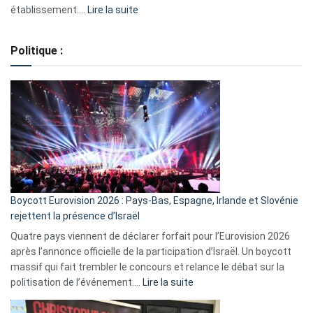
:
établissement.…
Lire la suite
Regroupement
de
Politique :
crédits,
comment
ça
marche
?
Boycott Eurovision 2026 : Pays-Bas, Espagne, Irlande et Slovénie
rejettent la présence d’Israël
Quatre pays viennent de déclarer forfait pour l’Eurovision 2026
après l’annonce officielle de la participation d’Israël. Un boycott
massif qui fait trembler le concours et relance le débat sur la
:
politisation de l’événement.…
Lire la suite
Boycott
Eurovision