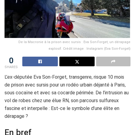
De la Macronie à la prison avec sursis : Eva Son-Forget, un dérapage
explosif. Crédit image : Instagram (Eva Son-Forget)
0
SHARES
L’ex-députée Eva Son-Forget, transgenre, risque 10 mois
de prison avec sursis pour un rodéo urbain déjanté à Paris,
sous cocaïne et avec sa cocarde périmée. De l’intrusion au
vol de robes chez une élue RN, son parcours sulfureux
fascine et interpelle : Est-ce le symbole d’une élite en
dérapage ?
En bref