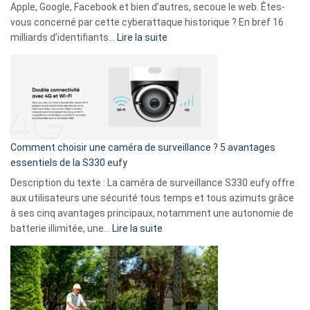
musicaux
Apple, Google, Facebook et bien d’autres, secoue le web. Êtes-
avec
vous concerné par cette cyberattaque historique ? En bref 16
9
:
milliards d’identifiants…
Lire la suite
amis
Cyberattaque
!
record
:
La
fuite
de
16
Comment choisir une caméra de surveillance ? 5 avantages
milliards
essentiels de la S330 eufy
de
Description du texte : La caméra de surveillance S330 eufy offre
données
aux utilisateurs une sécurité tous temps et tous azimuts grâce
menace
à ses cinq avantages principaux, notamment une autonomie de
Facebook,
:
batterie illimitée, une…
Lire la suite
Telegram
Comment
et
choisir
GitHub
une
caméra
de