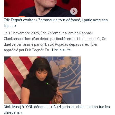
RN
:
«
Erik Tegnér exulte : « Zemmour a tout défoncé, il parle avec ses
C’est
tripes »
une
Le 18 novembre 2025, Éric Zemmour a laminé Raphaël
fake
Glucksmann lors d’un débat particulièrement tendu sur LCI, Ce
news
duel verbal, animé par un David Pujadas dépassé, est bien
»
:
apprécié par Erik Tegnér. En…
Lire la suite
Erik
Tegnér
exulte
:
« Zemmour
a
tout
défoncé,
il
parle
Nicki Minaj à l’ONU dénonce : « Au Nigeria, on chasse et on tue les
avec
chrétiens »