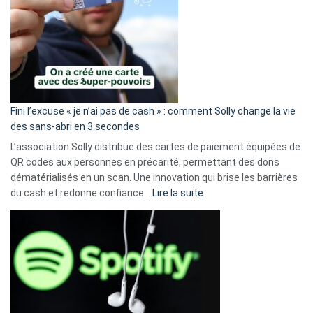
Fini l’excuse « je n’ai pas de cash » : comment Solly change la vie
des sans-abri en 3 secondes
L’association Solly distribue des cartes de paiement équipées de
QR codes aux personnes en précarité, permettant des dons
dématérialisés en un scan. Une innovation qui brise les barrières
:
du cash et redonne confiance…
Lire la suite
Fini
l’excuse
«
je
n’ai
pas
de