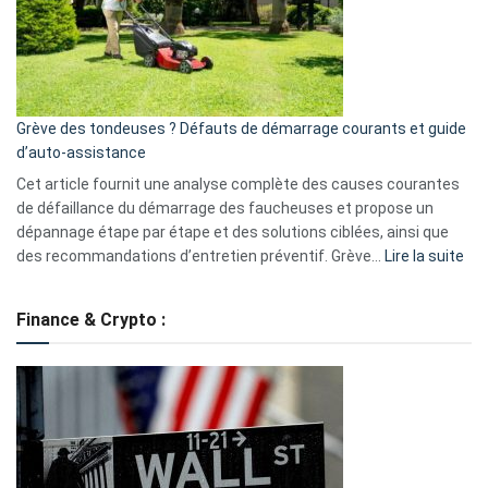
surveillance
?
5
avantages
essentiels
Grève des tondeuses ? Défauts de démarrage courants et guide
de
d’auto-assistance
la
S330
Cet article fournit une analyse complète des causes courantes
eufy
de défaillance du démarrage des faucheuses et propose un
dépannage étape par étape et des solutions ciblées, ainsi que
:
des recommandations d’entretien préventif. Grève…
Lire la suite
Grè
de
Finance & Crypto :
to
?
Déf
de
dé
cou
et