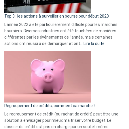
gui
d’a
ass
Top 3 : les actions à surveiller en bourse pour début 2023
L’année 2022 a été particulièrement difficile pour les marchés
boursiers. Diverses industries ont été touchées de manières
différentes par les événements de l’année, mais certaines
:
actions ont réussi à se démarquer et ont…
Lire la suite
Top
3
:
les
actions
à
surveiller
en
bourse
Regroupement de crédits, comment ça marche ?
pour
début
Le regroupement de crédit (ou rachat de crédit) peut être une
2023
solution à envisager pour mieux maîtriser votre budget. Le
dossier de crédit est pris en charge par un seul et même