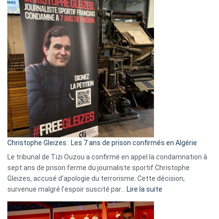
2026
:
Pays-
Bas,
Espagne,
Irlande
et
Slovénie
rejettent
la
présence
d’Israël
Christophe Gleizes : Les 7 ans de prison confirmés en Algérie
Le tribunal de Tizi Ouzou a confirmé en appel la condamnation à
sept ans de prison ferme du journaliste sportif Christophe
Gleizes, accusé d’apologie du terrorisme. Cette décision,
:
survenue malgré l’espoir suscité par…
Lire la suite
Christophe
Gleizes