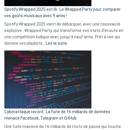
cash
»
Spotify Wrapped 2025 est là : Le Wrapped Party pour comparer
:
vos goûts musicaux avec 9 amis !
comment
Spotify Wrapped 2025 vient de débarquer, avec une nouveauté
Solly
explosive : Wrapped Party, qui transforme vos stats d’écoute en
change
une compétition ludique avec jusqu’à neuf amis. Prêt à voir qui
la
:
domine vos playlists…
Lire la suite
vie
Spotify
des
Wrapped
sans-
2025
abri
est
en
là
3
:
secondes
Le
Wrapped
Party
pour
Cyberattaque record : La fuite de 16 milliards de données
comparer
menace Facebook, Telegram et GitHub
vos
goûts
Une fuite massive de 16 milliards de mots de passe qui touche