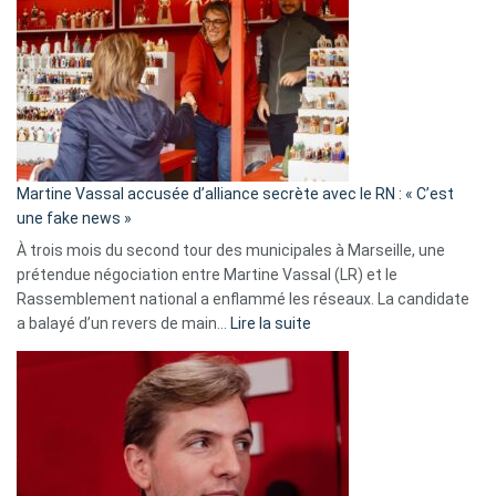
:
Les
7
ans
de
prison
confirmés
en
Martine Vassal accusée d’alliance secrète avec le RN : « C’est
Algérie
une fake news »
À trois mois du second tour des municipales à Marseille, une
prétendue négociation entre Martine Vassal (LR) et le
Rassemblement national a enflammé les réseaux. La candidate
:
a balayé d’un revers de main…
Lire la suite
Martine
Vassal
accusée
d’alliance
secrète
avec
le