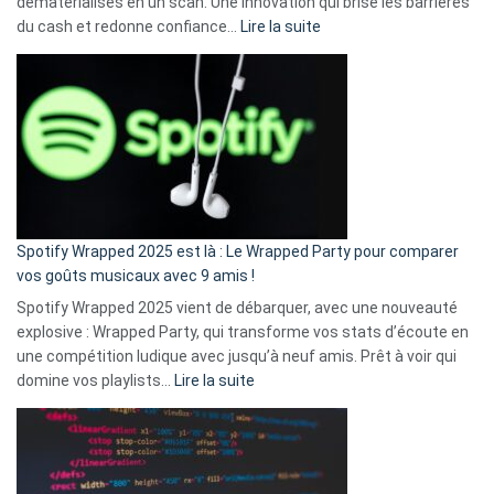
dématérialisés en un scan. Une innovation qui brise les barrières
:
du cash et redonne confiance…
Lire la suite
Fini
l’excuse
«
je
n’ai
pas
de
cash
»
Spotify Wrapped 2025 est là : Le Wrapped Party pour comparer
:
vos goûts musicaux avec 9 amis !
comment
Spotify Wrapped 2025 vient de débarquer, avec une nouveauté
Solly
explosive : Wrapped Party, qui transforme vos stats d’écoute en
change
une compétition ludique avec jusqu’à neuf amis. Prêt à voir qui
la
:
domine vos playlists…
Lire la suite
vie
Spotify
des
Wrapped
sans-
2025
abri
est
en