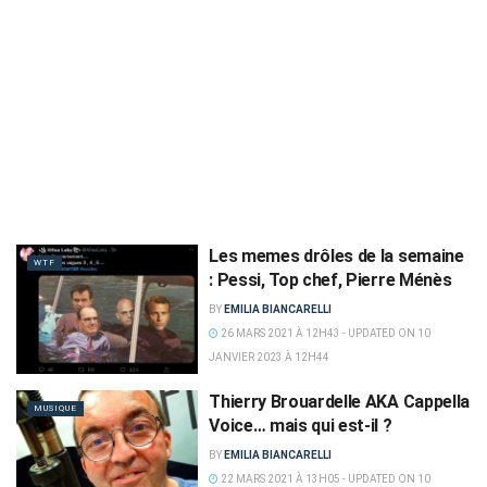
Les memes drôles de la semaine
WTF
: Pessi, Top chef, Pierre Ménès
BY
EMILIA BIANCARELLI
26 MARS 2021 À 12H43 - UPDATED ON 10
JANVIER 2023 À 12H44
Thierry Brouardelle AKA Cappella
MUSIQUE
Voice… mais qui est-il ?
BY
EMILIA BIANCARELLI
22 MARS 2021 À 13H05 - UPDATED ON 10