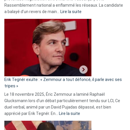
Rassemblement national a enflammé les réseaux. La candidate
:
a balayé d’un revers de main…
Lire la suite
Martine
Vassal
accusée
d’alliance
secrète
avec
le
RN
:
«
Erik Tegnér exulte : « Zemmour a tout défoncé, il parle avec ses
C’est
tripes »
une
Le 18 novembre 2025, Éric Zemmour a laminé Raphaël
fake
Glucksmann lors d’un débat particulièrement tendu sur LCI, Ce
news
duel verbal, animé par un David Pujadas dépassé, est bien
»
:
apprécié par Erik Tegnér. En…
Lire la suite
Erik
Tegnér