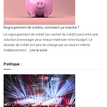
actions
à
surveiller
en
bourse
Regroupement de crédits, comment ça marche ?
pour
début
Le regroupement de crédit (ou rachat de crédit) peut être une
2023
solution à envisager pour mieux maîtriser votre budget. Le
dossier de crédit est pris en charge par un seul et même
:
établissement.…
Lire la suite
Regroupement
de
Politique :
crédits,
comment
ça
marche
?