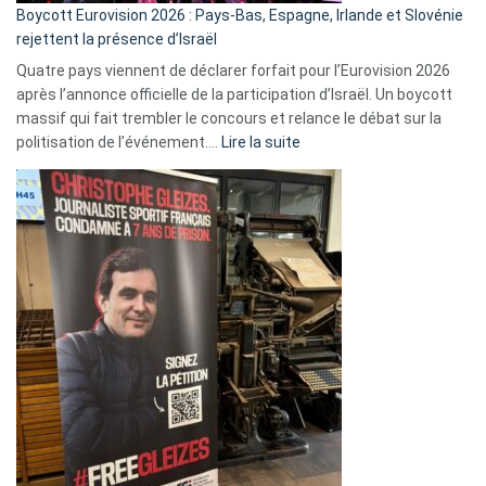
Boycott Eurovision 2026 : Pays-Bas, Espagne, Irlande et Slovénie
rejettent la présence d’Israël
Quatre pays viennent de déclarer forfait pour l’Eurovision 2026
après l’annonce officielle de la participation d’Israël. Un boycott
massif qui fait trembler le concours et relance le débat sur la
:
politisation de l’événement.…
Lire la suite
Boycott
Eurovision
2026
:
Pays-
Bas,
Espagne,
Irlande
et
Slovénie
rejettent
la
présence
d’Israël