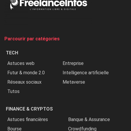
Nigeria,
on
chasse
et
on
tue
Parcourir par catégories
les
chrétiens
TECH
»
Astuces web
Entreprise
Futur & monde 2.0
Intelligence artificielle
Réseaux sociaux
Metaverse
Tutos
FINANCE & CRYPTOS
Astuces financières
Banque & Assurance
Bourse
Crowdfunding