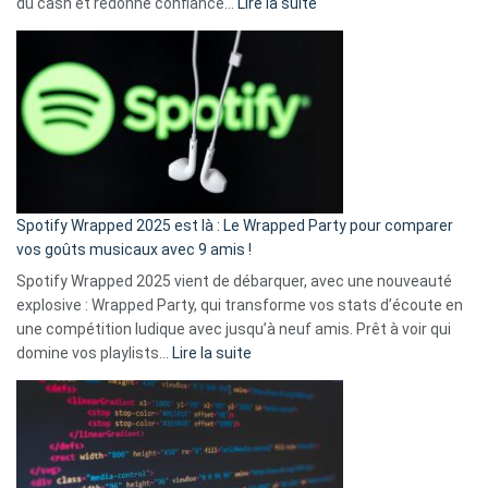
:
du cash et redonne confiance…
Lire la suite
Fini
l’excuse
«
je
n’ai
pas
de
cash
»
Spotify Wrapped 2025 est là : Le Wrapped Party pour comparer
:
vos goûts musicaux avec 9 amis !
comment
Spotify Wrapped 2025 vient de débarquer, avec une nouveauté
Solly
explosive : Wrapped Party, qui transforme vos stats d’écoute en
change
une compétition ludique avec jusqu’à neuf amis. Prêt à voir qui
la
:
domine vos playlists…
Lire la suite
vie
Spotify
des
Wrapped
sans-
2025
abri
est
en
là
3