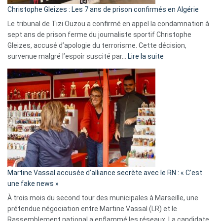
Christophe Gleizes : Les 7 ans de prison confirmés en Algérie
Le tribunal de Tizi Ouzou a confirmé en appel la condamnation à
sept ans de prison ferme du journaliste sportif Christophe
Gleizes, accusé d’apologie du terrorisme. Cette décision,
:
survenue malgré l’espoir suscité par…
Lire la suite
Christophe
Gleizes
:
Les
7
ans
de
prison
confirmés
en
Martine Vassal accusée d’alliance secrète avec le RN : « C’est
Algérie
une fake news »
À trois mois du second tour des municipales à Marseille, une
prétendue négociation entre Martine Vassal (LR) et le
Rassemblement national a enflammé les réseaux. La candidate