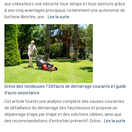
aux utilisateurs une sécurité tous temps et tous azimuts grâce
menace
à ses cinq avantages principaux, notamment une autonomie de
Facebook,
:
batterie illimitée, une…
Lire la suite
Telegram
Comment
et
choisir
GitHub
une
caméra
de
surveillance
?
5
avantages
essentiels
Grève des tondeuses ? Défauts de démarrage courants et guide
de
d’auto-assistance
la
S330
Cet article fournit une analyse complète des causes courantes
eufy
de défaillance du démarrage des faucheuses et propose un
dépannage étape par étape et des solutions ciblées, ainsi que
:
des recommandations d’entretien préventif. Grève…
Lire la suite
Grè