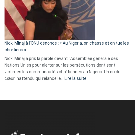
:
« Zemmour
a
tout
défoncé,
il
parle
Nicki Minaj à l’ONU dénonce : « Au Nigeria, on chasse et on tue les
avec
chrétiens »
ses
Nicki Minaj a pris la parole devant l’Assemblée générale des
tripes »
Nations Unies pour alerter sur les persécutions dont sont
victimes les communautés chrétiennes au Nigeria. Un cri du
:
cœur inattendu qui relance le…
Lire la suite
Nicki
Minaj
à
l’ONU
dénonce
:
«
Au