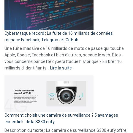
:
secondes
Le
Wrapped
Party
pour
Cyberattaque record : La fuite de 16 milliards de données
comparer
menace Facebook, Telegram et GitHub
vos
goûts
Une fuite massive de 16 milliards de mots de passe qui touche
musicaux
Apple, Google, Facebook et bien d’autres, secoue le web. Êtes-
avec
vous concerné par cette cyberattaque historique ? En bref 16
9
:
milliards d’identifiants…
Lire la suite
amis
Cyberattaque
!
record
:
La
fuite
de
16
Comment choisir une caméra de surveillance ? 5 avantages
milliards
essentiels de la S330 eufy
de
Description du texte : La caméra de surveillance S330 eufy offre
données