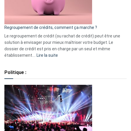
à
surveiller
en
bourse
Regroupement de crédits, comment ça marche ?
pour
début
Le regroupement de crédit (ou rachat de crédit) peut être une
2023
solution à envisager pour mieux maîtriser votre budget. Le
dossier de crédit est pris en charge par un seul et même
:
établissement.…
Lire la suite
Regroupement
de
Politique :
crédits,
comment
ça
marche
?