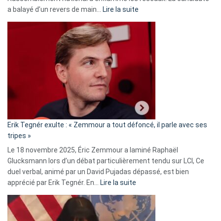
:
a balayé d’un revers de main…
Lire la suite
Martine
Vassal
accusée
d’alliance
secrète
avec
le
RN
:
«
Erik Tegnér exulte : « Zemmour a tout défoncé, il parle avec ses
C’est
tripes »
une
Le 18 novembre 2025, Éric Zemmour a laminé Raphaël
fake
Glucksmann lors d’un débat particulièrement tendu sur LCI, Ce
news
duel verbal, animé par un David Pujadas dépassé, est bien
»
:
apprécié par Erik Tegnér. En…
Lire la suite
Erik
Tegnér
exulte