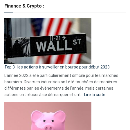
de
Finance & Crypto :
to
?
Déf
de
dé
cou
et
gui
d’a
ass
Top 3 : les actions à surveiller en bourse pour début 2023
L’année 2022 a été particulièrement difficile pour les marchés
boursiers. Diverses industries ont été touchées de manières
différentes par les événements de l’année, mais certaines
:
actions ont réussi à se démarquer et ont…
Lire la suite
Top
3
:
les
actions