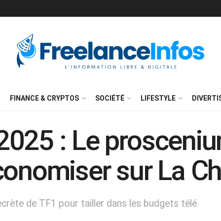
FINANCE & CRYPTOS
SOCIÉTÉ
LIFESTYLE
DIVERT
025 : Le prosceniu
conomiser sur La C
crète de TF1 pour tailler dans les budgets télé