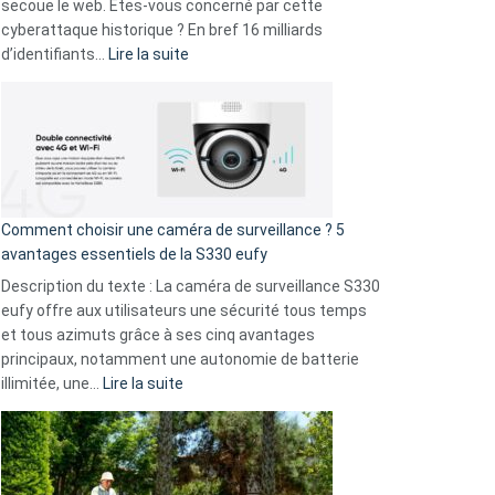
avec
secoue le web. Êtes-vous concerné par cette
9
cyberattaque historique ? En bref 16 milliards
amis
:
d’identifiants…
Lire la suite
!
Cyberattaque
record
:
La
fuite
de
16
Comment choisir une caméra de surveillance ? 5
milliards
avantages essentiels de la S330 eufy
de
Description du texte : La caméra de surveillance S330
données
eufy offre aux utilisateurs une sécurité tous temps
menace
et tous azimuts grâce à ses cinq avantages
Facebook,
principaux, notamment une autonomie de batterie
Telegram
:
illimitée, une…
Lire la suite
et
Comment
GitHub
choisir
une
caméra