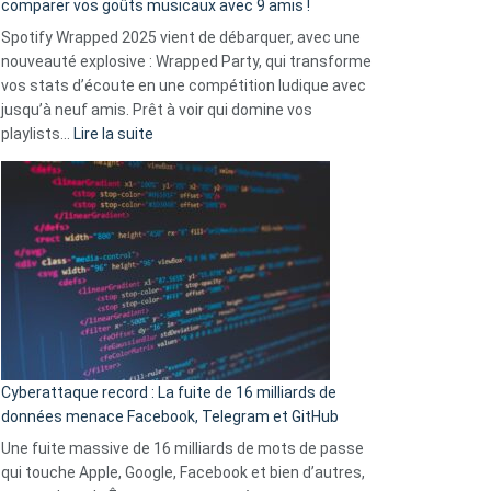
comparer vos goûts musicaux avec 9 amis !
comment
Spotify Wrapped 2025 vient de débarquer, avec une
Solly
nouveauté explosive : Wrapped Party, qui transforme
change
vos stats d’écoute en une compétition ludique avec
la
jusqu’à neuf amis. Prêt à voir qui domine vos
vie
:
playlists…
Lire la suite
des
Spotify
sans-
Wrapped
abri
2025
en
est
3
là
secondes
:
Le
Wrapped
Party
pour
Cyberattaque record : La fuite de 16 milliards de
comparer
données menace Facebook, Telegram et GitHub
vos
goûts
Une fuite massive de 16 milliards de mots de passe
musicaux
qui touche Apple, Google, Facebook et bien d’autres,