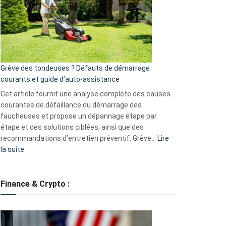
de
surveillance
?
5
avantages
essentiels
Grève des tondeuses ? Défauts de démarrage
de
courants et guide d’auto-assistance
la
S330
Cet article fournit une analyse complète des causes
eufy
courantes de défaillance du démarrage des
faucheuses et propose un dépannage étape par
étape et des solutions ciblées, ainsi que des
recommandations d’entretien préventif. Grève…
Lire
:
la suite
Grève
des
tondeuses
Finance & Crypto :
?
Défauts
de