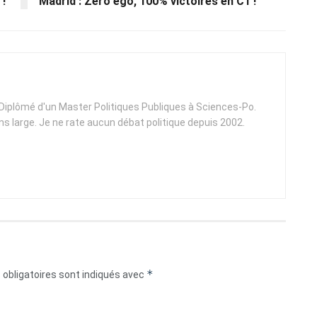
 !
Madrid : Zéro ego, 100% victoires en C1 !
. Diplômé d'un Master Politiques Publiques à Sciences-Po.
ens large. Je ne rate aucun débat politique depuis 2002.
*
obligatoires sont indiqués avec