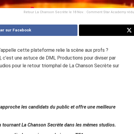
Retour La Chanson Secrète le 18 Nov. : Comment Star Academy réduit
er sur Facebook
appelle cette plateforme relie la scène aux profs ?
l, c’est une astuce de DML Productions pour diviser par
tudios pour le retour triomphal de La Chanson Secrète sur
approche les candidats du public et offre une meilleure
en tournant La Chanson Secrète dans les mêmes studios.