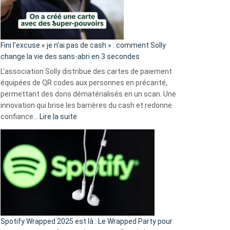
Fini l’excuse « je n’ai pas de cash » : comment Solly
change la vie des sans-abri en 3 secondes
L’association Solly distribue des cartes de paiement
équipées de QR codes aux personnes en précarité,
permettant des dons dématérialisés en un scan. Une
innovation qui brise les barrières du cash et redonne
:
confiance…
Lire la suite
Fini
l’excuse
«
je
n’ai
pas
de
cash
»
Spotify Wrapped 2025 est là : Le Wrapped Party pour
: